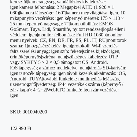
keresztül|kameraegység vandálbiztos kivitelezése:
igen|kamera felbontása: 2 Megapixel AHD (1 920 × 1
080)|kamera látószöge: 160°|kamera megvilágítása: igen, 10
m|kapunyitó vezérlése: igen|képernyő méretei: 175 × 118 ×
25 mm|képernyő nagysága: 7"|kompatibilitás: EMOS
GoSmart, Tuya, Lidl, Smartlife, nyitott rendszer|lopás elleni
védelem: igen|monitor felbontása: Full HD 1080p|monitor
menü nyelvek: CZ, EN, DE, FR, ES, PL, IT, RU|monitorok
száma: 1|mozgásérzékelés: igen|protokoll: Wi-fi|szerelés:
falra|szerelési anyag: igen|szín: fekete|színes kijelző: igen,
érintőképernyős|sziréna: nem|szükséges kábelezés: UTP
vagy SYKFY 5 × 2 × 0,5|támogatott OS: Android,
iOS|tápegység a zárhoz mellékelve: nem|tárolás SD-kártyán:
igen|tartozék tápegység: igen|távoli kezelés alkalmazás: iOS,
Android, TUYA|további funkciók: multimédiás lejátszás,
üzenetrögzítő|védettség: IP44|vezetékek száma (képernyő /
zár / kapu): 4+2+2|WebRTC funkció: igen|zár vezérlése:
igen
SKU:
3010040200
122 990
Ft