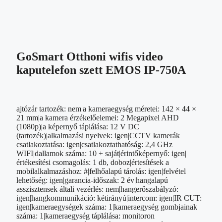
GoSmart Otthoni wifis video
kaputelefon szett EMOS IP-750A
ajtózár tartozék: nem|a kameraegység méretei: 142 × 44 ×
21 mm|a kamera érzékelőelemei: 2 Megapixel AHD
(1080p)|a képernyő táplálása: 12 V DC
(tartozék)|alkalmazási nyelvek: igen|CCTV kamerák
csatlakoztatása: igen|csatlakoztathatóság: 2,4 GHz
WIFI|dallamok száma: 10 + saját|érintőképernyő: igen|
értékesítési csomagolás: 1 db, doboz|értesítések a
mobilalkalmazáshoz: #|felhőalapú tárolás: igen|felvétel
lehetőség: igen|garancia-időszak: 2 év|hangalapú
asszisztensek általi vezérlés: nem|hangerőszabályzó:
igen|hangkommunikáció: kétirányú|intercom: igen|IR CUT:
igen|kameraegységek száma: 1|kameraegység gombjainak
száma: 1|kameraegység táplálása: monitoron