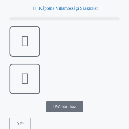
Kápolna Villamossági Szaküzlet
Webáruház
0
Ft