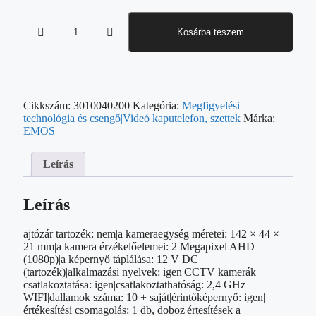
Kosárba teszem
Cikkszám:
3010040200
Kategória:
Megfigyelési
technológia és csengő|Videó kaputelefon, szettek
Márka:
EMOS
Leírás
Leírás
ajtózár tartozék: nem|a kameraegység méretei: 142 × 44 ×
21 mm|a kamera érzékelőelemei: 2 Megapixel AHD
(1080p)|a képernyő táplálása: 12 V DC
(tartozék)|alkalmazási nyelvek: igen|CCTV kamerák
csatlakoztatása: igen|csatlakoztathatóság: 2,4 GHz
WIFI|dallamok száma: 10 + saját|érintőképernyő: igen|
értékesítési csomagolás: 1 db, doboz|értesítések a