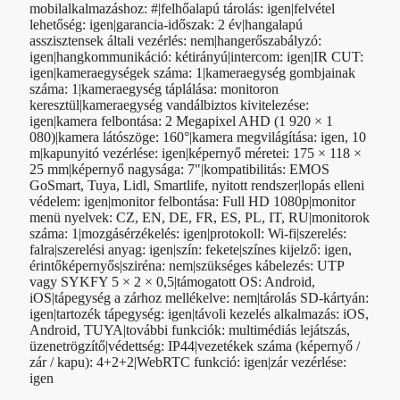
mobilalkalmazáshoz: #|felhőalapú tárolás: igen|felvétel
lehetőség: igen|garancia-időszak: 2 év|hangalapú
asszisztensek általi vezérlés: nem|hangerőszabályzó:
igen|hangkommunikáció: kétirányú|intercom: igen|IR CUT:
igen|kameraegységek száma: 1|kameraegység gombjainak
száma: 1|kameraegység táplálása: monitoron
keresztül|kameraegység vandálbiztos kivitelezése:
igen|kamera felbontása: 2 Megapixel AHD (1 920 × 1
080)|kamera látószöge: 160°|kamera megvilágítása: igen, 10
m|kapunyitó vezérlése: igen|képernyő méretei: 175 × 118 ×
25 mm|képernyő nagysága: 7"|kompatibilitás: EMOS
GoSmart, Tuya, Lidl, Smartlife, nyitott rendszer|lopás elleni
védelem: igen|monitor felbontása: Full HD 1080p|monitor
menü nyelvek: CZ, EN, DE, FR, ES, PL, IT, RU|monitorok
száma: 1|mozgásérzékelés: igen|protokoll: Wi-fi|szerelés:
falra|szerelési anyag: igen|szín: fekete|színes kijelző: igen,
érintőképernyős|sziréna: nem|szükséges kábelezés: UTP
vagy SYKFY 5 × 2 × 0,5|támogatott OS: Android,
iOS|tápegység a zárhoz mellékelve: nem|tárolás SD-kártyán:
igen|tartozék tápegység: igen|távoli kezelés alkalmazás: iOS,
Android, TUYA|további funkciók: multimédiás lejátszás,
üzenetrögzítő|védettség: IP44|vezetékek száma (képernyő /
zár / kapu): 4+2+2|WebRTC funkció: igen|zár vezérlése:
igen