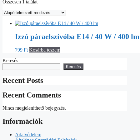
Összesen 1 találat
Izzó páraelszívóba E14 / 40 W / 400 lm
799
Ft
Kosárba teszem
Keresés
Keresés
Recent Posts
Recent Comments
Nincs megjeleníthető bejegyzés.
Információk
Adatvédelem