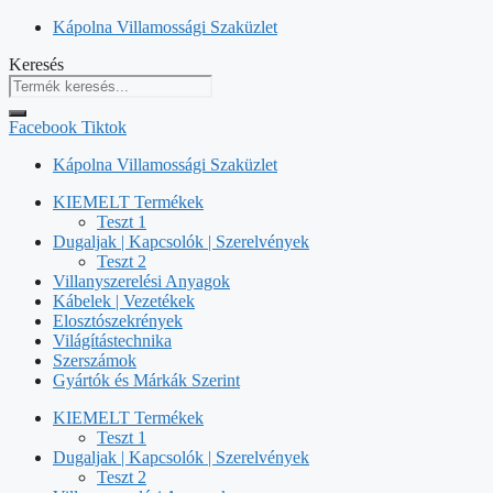
Kilépés
Kápolna Villamossági Szaküzlet
a
Keresés
tartalomba
Facebook
Tiktok
Kápolna Villamossági Szaküzlet
KIEMELT Termékek
Teszt 1
Dugaljak | Kapcsolók | Szerelvények
Teszt 2
Villanyszerelési Anyagok
Kábelek | Vezetékek
Elosztószekrények
Világítástechnika
Szerszámok
Gyártók és Márkák Szerint
KIEMELT Termékek
Teszt 1
Dugaljak | Kapcsolók | Szerelvények
Teszt 2