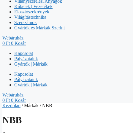
Villanyszerelési Anyagok
Kábelek | Vezetékek
Elosztószekrények
Világítástechnika
Szerszámok
Gyártók és Márkák Szerint
Webáruház
0
Ft
0
Kosár
Kapcsolat
Pályázataink
Gyártók | Márkák
Kapcsolat
Pályázataink
Gyártók | Márkák
Webáruház
0
Ft
0
Kosár
Kezdőlap
/ Márkák / NBB
NBB