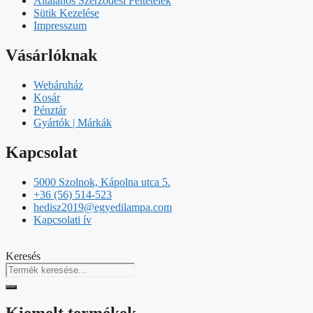
Általános Szerződési Feltételek
Sütik Kezelése
Impresszum
Vásárlóknak
Webáruház
Kosár
Pénztár
Gyártók | Márkák
Kapcsolat
5000 Szolnok, Kápolna utca 5.
+36 (56) 514-523
hedisz2019@egyedilampa.com
Kapcsolati ív
Keresés
Kiemelt termékek