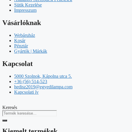
Sütik Kezelése
Impresszum
Vásárlóknak
Webáruház
Kosár
Pénztár
Gyártók | Márkák
Kapcsolat
5000 Szolnok, Kápolna utca 5.
+36 (56) 514-523
hedisz2019@egyedilampa.com
Kapcsolati ív
Keresés
Kiemelt termékek