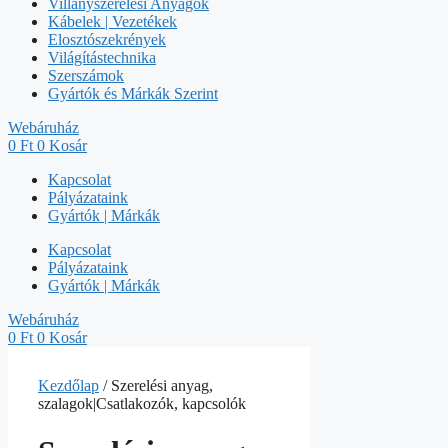
Villanyszerelési Anyagok
Kábelek | Vezetékek
Elosztószekrények
Világítástechnika
Szerszámok
Gyártók és Márkák Szerint
Webáruház
0
Ft
0
Kosár
Kapcsolat
Pályázataink
Gyártók | Márkák
Kapcsolat
Pályázataink
Gyártók | Márkák
Webáruház
0
Ft
0
Kosár
Kezdőlap
/ Szerelési anyag,
szalagok|Csatlakozók, kapcsolók