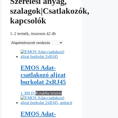
Szerelési anyag,
szalagok|Csatlakozók,
kapcsolók
1–2 termék, összesen 42 db
EMOS Adat-
csatlakozó aljzat
burkolat 2xRJ45
1 389
Ft
Kosárba teszem
EMOS Adat-