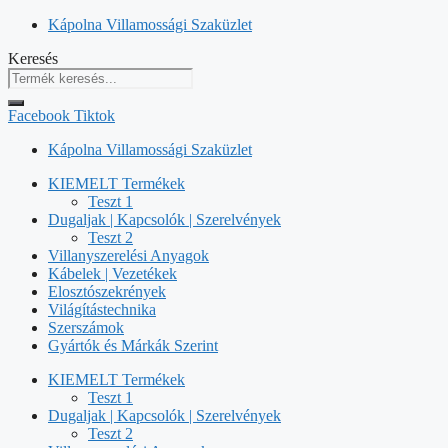
Kilépés
Kápolna Villamossági Szaküzlet
a
Keresés
tartalomba
Facebook
Tiktok
Kápolna Villamossági Szaküzlet
KIEMELT Termékek
Teszt 1
Dugaljak | Kapcsolók | Szerelvények
Teszt 2
Villanyszerelési Anyagok
Kábelek | Vezetékek
Elosztószekrények
Világítástechnika
Szerszámok
Gyártók és Márkák Szerint
KIEMELT Termékek
Teszt 1
Dugaljak | Kapcsolók | Szerelvények
Teszt 2