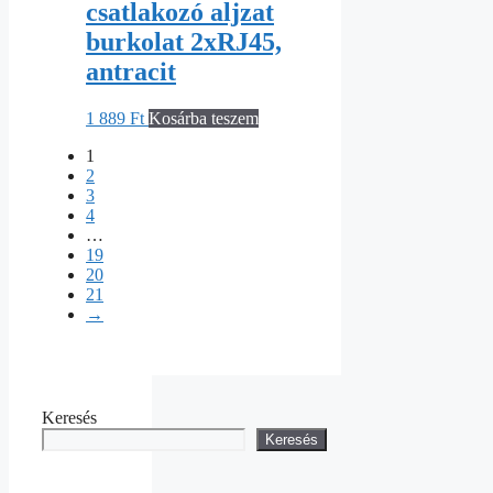
csatlakozó aljzat
burkolat 2xRJ45,
antracit
1 889
Ft
Kosárba teszem
1
2
3
4
…
19
20
21
→
Keresés
Keresés