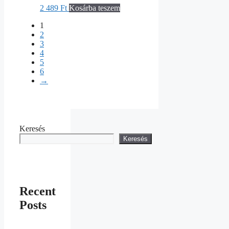
2 489
Ft
Kosárba teszem
1
2
3
4
5
6
→
Keresés
Keresés
Recent
Posts