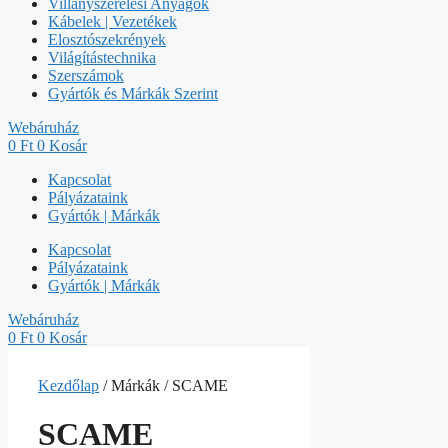
Villanyszerelési Anyagok
Kábelek | Vezetékek
Elosztószekrények
Világítástechnika
Szerszámok
Gyártók és Márkák Szerint
Webáruház
0
Ft
0
Kosár
Kapcsolat
Pályázataink
Gyártók | Márkák
Kapcsolat
Pályázataink
Gyártók | Márkák
Webáruház
0
Ft
0
Kosár
Kezdőlap
/ Márkák / SCAME
SCAME