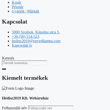
Kosár
Pénztár
Gyártók | Márkák
Kapcsolat
5000 Szolnok, Kápolna utca 5.
+36 (56) 514-523
hedisz2019@egyedilampa.com
Kapcsolati ív
Keresés
Kiemelt termékek
Hédisz2019 Kft. Webáruház
Felhasználó név