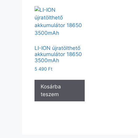
LI-ION újratölthető
akkumulátor 18650
3500mAh
5 490
Ft
Kosárba
teszem