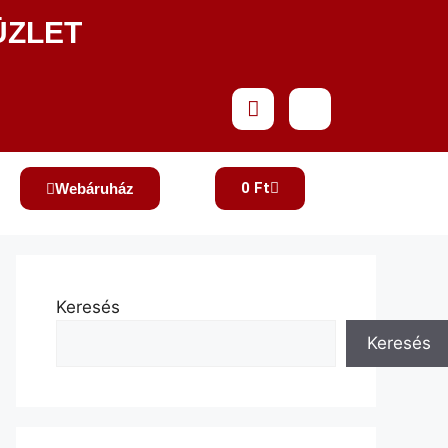
ÜZLET
0
Ft
Webáruház
Keresés
Keresés