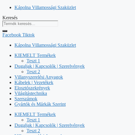
Kilépés
Kápolna Villamossági Szaküzlet
a
Keresés
tartalomba
Facebook
Tiktok
Kápolna Villamossági Szaküzlet
KIEMELT Termékek
Teszt 1
Dugaljak | Kapcsolók | Szerelvények
Teszt 2
Villanyszerelési Anyagok
Kábelek | Vezetékek
Elosztószekrények
Világítástechnika
Szerszámok
Gyártók és Márkák Szerint
KIEMELT Termékek
Teszt 1
Dugaljak | Kapcsolók | Szerelvények
Teszt 2