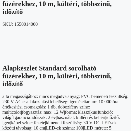
füzérekhez, 10 m, kültéri, többszínű,
időzítő
SKU:
1550014000
Alapkészlet Standard sorolható
füzérekhez, 10 m, kültéri, többszínű,
időzítő
a fa magasságához: nincs megadva|anyag: PVC|bemeneti feszültség:
230 V AC|csatlakoztatási lehetőség: igen|élettartam: 10 000 óra|
értékesítési csomagolás: 1 db, doboz|fény színe:
multicolor|fogyasztás: max. 12 W|forma: klasszikus|funkció:
világít|garancia-időszak: 2 év|használat: kültéri és beltéri|időzítő:
igen|kábel színe: fekete|kimeneti feszültség: 30 V DC|LED-ek
közötti távolság: 10 cm|LED-ek száma: 100|LED mérete: 5