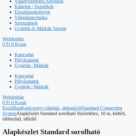
Villanyszerelési Anyagok
Kábelek | Vezetékek
Elosztószekrények
Világítástechnika
Szerszámok
Gyártók és Márkák Szerint
Webáruház
0
Ft
0
Kosár
Kapcsolat
Pályázataink
Gyártók | Márkák
Kapcsolat
Pályázataink
Gyártók | Márkák
Webáruház
0
Ft
0
Kosár
Kezdőlap
Karácsonyi világítás, dekoráció|Standard Connecting
System
Alapkészlet Standard sorolható füzérekhez, 10 m, kültéri,
többszínű, időzítő
Alapkészlet Standard sorolható