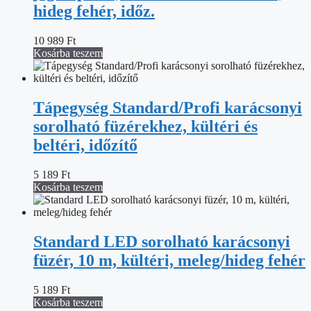
hideg fehér, időz.
10 989
Ft
Kosárba teszem
Tápegység Standard/Profi karácsonyi
sorolható füzérekhez, kültéri és
beltéri, időzítő
5 189
Ft
Kosárba teszem
Standard LED sorolható karácsonyi
füzér, 10 m, kültéri, meleg/hideg fehér
5 189
Ft
Kosárba teszem