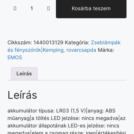
Kosárba teszem
Cikkszám:
1440013129
Kategória:
Zseblámpák
és fényszórók|Kemping, rovarcsapda
Márka:
EMOS
Leírás
Leírás
akkumulátor típusa: LR03 (1,5 V)|anyag: ABS
műanyag|a töltés LED jelzése: nincs megadva|az
akkumulátor állapotának LED-es jelzése: nincs
megadva|elem a csomag része: igen|értékesítési