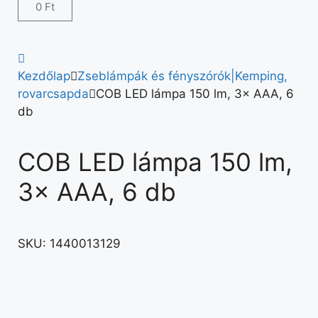
0
Ft
Kezdőlap
Zseblámpák és fényszórók|Kemping,
rovarcsapda
COB LED lámpa 150 lm, 3× AAA, 6
db
COB LED lámpa 150 lm,
3× AAA, 6 db
SKU:
1440013129