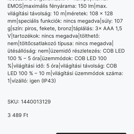
EMOS|maximális fényárama: 150 lm|max.
világítási távolság: 10 m|méretek: 108 × 128
mm|speciális funkciók: nincs megadva|súly: 107
g|szín: piros, fekete, bronz|táplálás: 3× AAA 1,5
V|tartozékok: nincs megadva|tölthető:
nem|töltőcsatlakozó típusa: nincs megadva|
ütésállóság: nem|üzemidő részletezés: COB LED
100 % – 5 óra|üzemmódok: COB LED 100
%|világítási idő: 5 óra|világítási távolság: COB
LED 100 % – 10 m|világítási üzemmódok száma:
1|vízálló: igen (IP43)
SKU:
1440013129
3 489
Ft