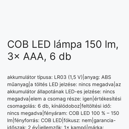
COB LED lámpa 150 lm,
3× AAA, 6 db
akkumulátor típusa: LR03 (1,5 V)|anyag: ABS
műanyag|a töltés LED jelzése: nincs megadva|az
akkumulátor állapotának LED-es jelzése: nincs
megadva|elem a csomag része: igen|értékesítési
csomagolás: 6 db, kínálódoboz|feltöltési idő:
nincs megadva|fényáram: COB LED 100 % – 150
lm|fényforrás: COB LED|fókusz: nem|garancia-
időszak: 2 év|jellemzők: 1× kampó|márka: