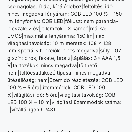
csomagolás: 6 db, kínálódoboz|feltöltési idő:
nincs megadva|fényáram: COB LED 100 % – 150
lm|fényforrás: COB LED|fókusz: nem|garancia-
időszak: 2 év|jellemzők: 1× kampó|márka:
EMOS|maximális fényárama: 150 lm|max.
világítási távolság: 10 m|méretek: 108 × 128
mm|speciális funkciók: nincs megadva|súly: 107
g|szín: piros, fekete, bronz|táplálás: 3× AAA 1,5
V|tartozékok: nincs megadva|tölthető:
nem|töltőcsatlakozó típusa: nincs megadva|
ütésállóság: nem|üzemidő részletezés: COB LED
100 % – 5 óra|üzemmódok: COB LED 100
%|világítási idő: 5 óra|világítási távolság: COB
LED 100 % – 10 m|világítási üzemmódok száma:
1|vízálló: igen (IP43)