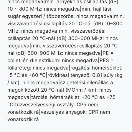
nincs megadva|min. árnyékolás csillapítás (dB)
10 ~ 800 MHz: nincs megadva|min. hajlítási
sugár egyszeri / többszörös: nincs megadva|min.
visszaverődési csillapítás 20 °C-nál (dB) 10–300
MHz: nincs megadva|min. visszaverődési
csillapítás 20 °C-nál (dB) 300–600 MHz: nincs
megadva|min. visszaverődési csillapítás 20 °C-
nál (dB) 600–900 MHz: nincs megadva|PE =
polietilén dielektrikum: nincs megadva|PES =
fóliaréteg: nincs megadva|rögzítési hőmérséklet:
-5 °C és +60 °C|rövidítési tényező: 0,81|súly (kg
/ km): nincs megadva|szigetelési ellenállás a
magok között 20 °C-nál (MOhm / km): nincs
megadva|tárolási hőmérséklet: -20 °C és +75
°C|tűzveszélyességi osztály: CPR nem
vonatkozik rá|veszélyes anyagok: CPR nem
vonatkozik rá