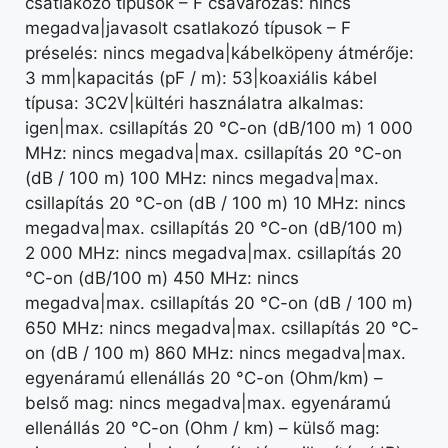
csatlakozó típusok – F csavarozás: nincs
megadva|javasolt csatlakozó típusok – F
préselés: nincs megadva|kábelköpeny átmérője:
3 mm|kapacitás (pF / m): 53|koaxiális kábel
típusa: 3C2V|kültéri használatra alkalmas:
igen|max. csillapítás 20 °C-on (dB/100 m) 1 000
MHz: nincs megadva|max. csillapítás 20 °C-on
(dB / 100 m) 100 MHz: nincs megadva|max.
csillapítás 20 °C-on (dB / 100 m) 10 MHz: nincs
megadva|max. csillapítás 20 °C-on (dB/100 m)
2 000 MHz: nincs megadva|max. csillapítás 20
°C-on (dB/100 m) 450 MHz: nincs
megadva|max. csillapítás 20 °C-on (dB / 100 m)
650 MHz: nincs megadva|max. csillapítás 20 °C-
on (dB / 100 m) 860 MHz: nincs megadva|max.
egyenáramú ellenállás 20 °C-on (Ohm/km) –
belső mag: nincs megadva|max. egyenáramú
ellenállás 20 °C-on (Ohm / km) – külső mag: