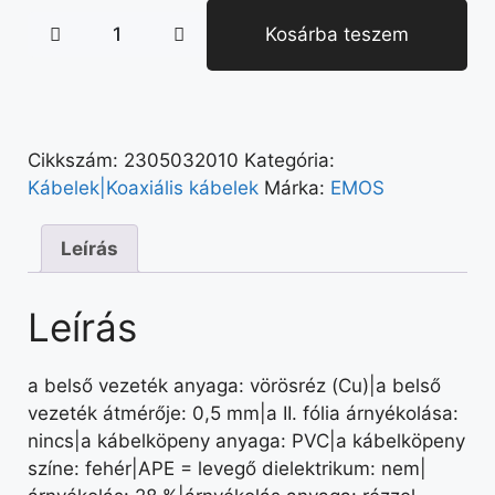
Kosárba teszem
Cikkszám:
2305032010
Kategória:
Kábelek|Koaxiális kábelek
Márka:
EMOS
Leírás
Leírás
a belső vezeték anyaga: vörösréz (Cu)|a belső
vezeték átmérője: 0,5 mm|a II. fólia árnyékolása:
nincs|a kábelköpeny anyaga: PVC|a kábelköpeny
színe: fehér|APE = levegő dielektrikum: nem|