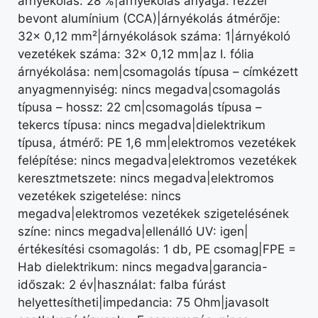
árnyékolás: 28 %|árnyékolás anyaga: rézzel
bevont alumínium (CCA)|árnyékolás átmérője:
32× 0,12 mm²|árnyékolások száma: 1|árnyékoló
vezetékek száma: 32× 0,12 mm|az I. fólia
árnyékolása: nem|csomagolás típusa – címkézett
anyagmennyiség: nincs megadva|csomagolás
típusa – hossz: 22 cm|csomagolás típusa –
tekercs típusa: nincs megadva|dielektrikum
típusa, átmérő: PE 1,6 mm|elektromos vezetékek
felépítése: nincs megadva|elektromos vezetékek
keresztmetszete: nincs megadva|elektromos
vezetékek szigetelése: nincs
megadva|elektromos vezetékek szigetelésének
színe: nincs megadva|ellenálló UV: igen|
értékesítési csomagolás: 1 db, PE csomag|FPE =
Hab dielektrikum: nincs megadva|garancia-
időszak: 2 év|használat: falba fúrást
helyettesítheti|impedancia: 75 Ohm|javasolt