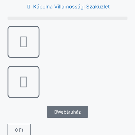
Kápolna Villamossági Szaküzlet
Webáruház
0
Ft