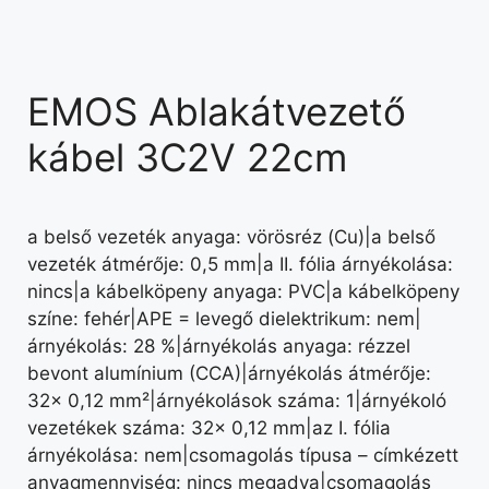
EMOS Ablakátvezető
kábel 3C2V 22cm
a belső vezeték anyaga: vörösréz (Cu)|a belső
vezeték átmérője: 0,5 mm|a II. fólia árnyékolása:
nincs|a kábelköpeny anyaga: PVC|a kábelköpeny
színe: fehér|APE = levegő dielektrikum: nem|
árnyékolás: 28 %|árnyékolás anyaga: rézzel
bevont alumínium (CCA)|árnyékolás átmérője:
32× 0,12 mm²|árnyékolások száma: 1|árnyékoló
vezetékek száma: 32× 0,12 mm|az I. fólia
árnyékolása: nem|csomagolás típusa – címkézett
anyagmennyiség: nincs megadva|csomagolás