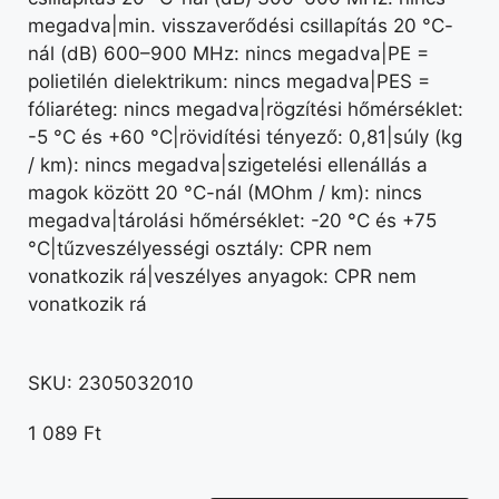
megadva|min. visszaverődési csillapítás 20 °C-
nál (dB) 600–900 MHz: nincs megadva|PE =
polietilén dielektrikum: nincs megadva|PES =
fóliaréteg: nincs megadva|rögzítési hőmérséklet:
-5 °C és +60 °C|rövidítési tényező: 0,81|súly (kg
/ km): nincs megadva|szigetelési ellenállás a
magok között 20 °C-nál (MOhm / km): nincs
megadva|tárolási hőmérséklet: -20 °C és +75
°C|tűzveszélyességi osztály: CPR nem
vonatkozik rá|veszélyes anyagok: CPR nem
vonatkozik rá
SKU:
2305032010
1 089
Ft