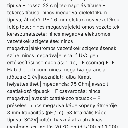
típusa – hossz: 22 cm|csomagolás típusa –
tekercs típusa: nincs megadva|dielektrikum
típusa, átmérő: PE 1,6 mm|elektromos vezetékek
felépítése: nincs megadva|elektromos vezetékek
keresztmetszete: nincs megadva|elektromos
vezetékek szigetelése: nincs
megadva|elektromos vezetékek szigetelésének
színe: nincs megadva|ellenálló UV: igen|
értékesítési csomagolás: 1 db, PE csomag|FPE =
Hab dielektrikum: nincs megadva|garancia-
időszak: 2 év|használat: falba fúrást
helyettesítheti|impedancia: 75 Ohm|javasolt
csatlakozó típusok – F csavarozás: nincs
megadva|javasolt csatlakozó típusok – F
préselés: nincs megadva|kábelköpeny átmérője:
3 mm|kapacitás (pF / m): 53|koaxiális kábel
típusa: 3C2V|kültéri használatra alkalmas:
igen|max. csillapítás 20 °C-on (dB/100 m) 1 000