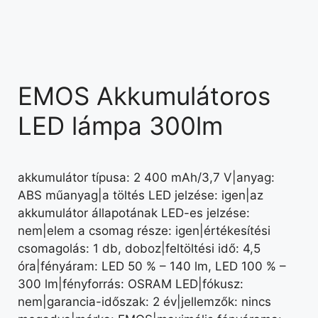
EMOS Akkumulátoros
LED lámpa 300lm
akkumulátor típusa: 2 400 mAh/3,7 V|anyag:
ABS műanyag|a töltés LED jelzése: igen|az
akkumulátor állapotának LED-es jelzése:
nem|elem a csomag része: igen|értékesítési
csomagolás: 1 db, doboz|feltöltési idő: 4,5
óra|fényáram: LED 50 % – 140 lm, LED 100 % –
300 lm|fényforrás: OSRAM LED|fókusz:
nem|garancia-időszak: 2 év|jellemzők: nincs