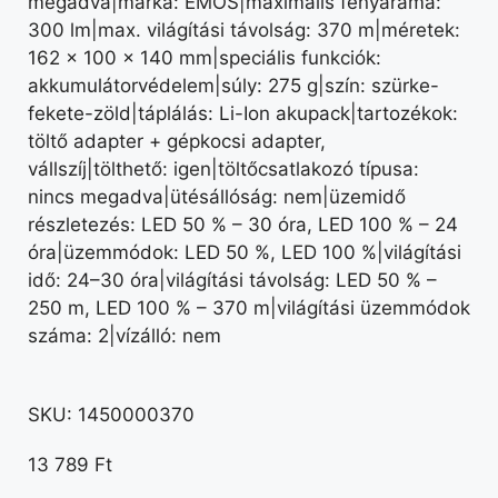
megadva|márka: EMOS|maximális fényárama:
300 lm|max. világítási távolság: 370 m|méretek:
162 × 100 × 140 mm|speciális funkciók:
akkumulátorvédelem|súly: 275 g|szín: szürke-
fekete-zöld|táplálás: Li-Ion akupack|tartozékok:
töltő adapter + gépkocsi adapter,
vállszíj|tölthető: igen|töltőcsatlakozó típusa:
nincs megadva|ütésállóság: nem|üzemidő
részletezés: LED 50 % – 30 óra, LED 100 % – 24
óra|üzemmódok: LED 50 %, LED 100 %|világítási
idő: 24–30 óra|világítási távolság: LED 50 % –
250 m, LED 100 % – 370 m|világítási üzemmódok
száma: 2|vízálló: nem
SKU:
1450000370
13 789
Ft