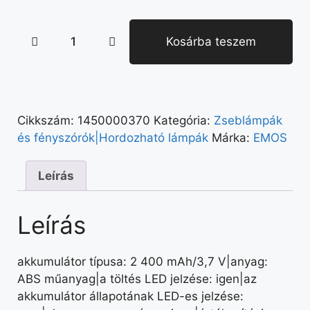
Kosárba teszem
Cikkszám:
1450000370
Kategória:
Zseblámpák
és fényszórók|Hordozható lámpák
Márka:
EMOS
Leírás
Leírás
akkumulátor típusa: 2 400 mAh/3,7 V|anyag:
ABS műanyag|a töltés LED jelzése: igen|az
akkumulátor állapotának LED-es jelzése: