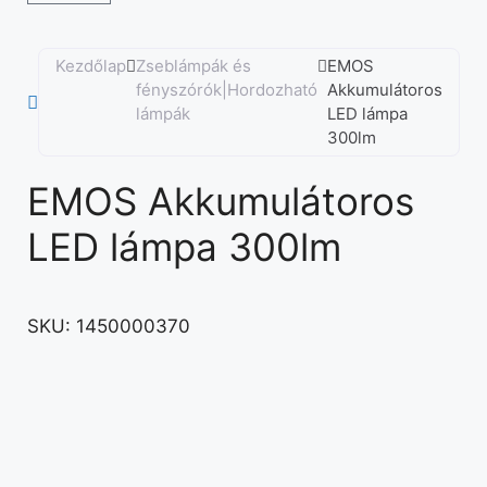
Kezdőlap
Zseblámpák és
EMOS
fényszórók|Hordozható
Akkumulátoros
lámpák
LED lámpa
300lm
EMOS Akkumulátoros
LED lámpa 300lm
SKU:
1450000370