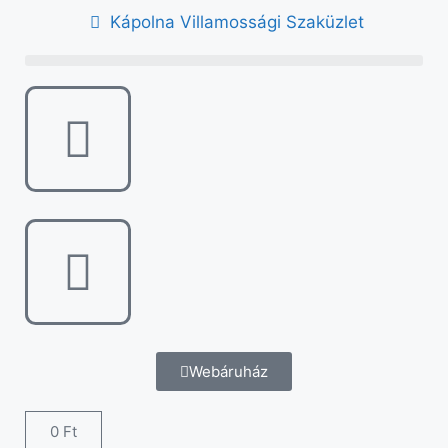
Kápolna Villamossági Szaküzlet
Webáruház
0
Ft