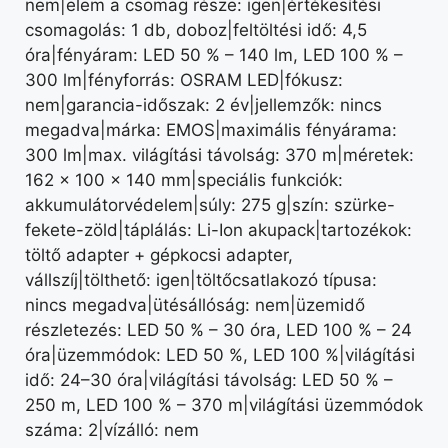
nem|elem a csomag része: igen|értékesítési
csomagolás: 1 db, doboz|feltöltési idő: 4,5
óra|fényáram: LED 50 % – 140 lm, LED 100 % –
300 lm|fényforrás: OSRAM LED|fókusz:
nem|garancia-időszak: 2 év|jellemzők: nincs
megadva|márka: EMOS|maximális fényárama:
300 lm|max. világítási távolság: 370 m|méretek:
162 × 100 × 140 mm|speciális funkciók:
akkumulátorvédelem|súly: 275 g|szín: szürke-
fekete-zöld|táplálás: Li-Ion akupack|tartozékok:
töltő adapter + gépkocsi adapter,
vállszíj|tölthető: igen|töltőcsatlakozó típusa:
nincs megadva|ütésállóság: nem|üzemidő
részletezés: LED 50 % – 30 óra, LED 100 % – 24
óra|üzemmódok: LED 50 %, LED 100 %|világítási
idő: 24–30 óra|világítási távolság: LED 50 % –
250 m, LED 100 % – 370 m|világítási üzemmódok
száma: 2|vízálló: nem