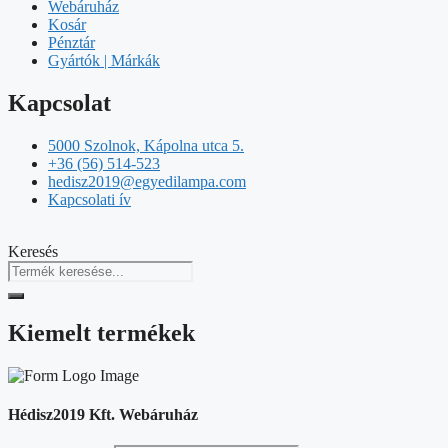
Webáruház
Kosár
Pénztár
Gyártók | Márkák
Kapcsolat
5000 Szolnok, Kápolna utca 5.
+36 (56) 514-523
hedisz2019@egyedilampa.com
Kapcsolati ív
Keresés
Kiemelt termékek
Hédisz2019 Kft. Webáruház