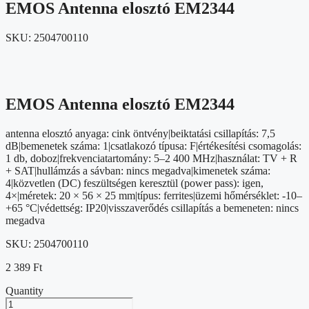
EMOS Antenna elosztó EM2344
SKU:
2504700110
EMOS Antenna elosztó EM2344
antenna elosztó anyaga: cink öntvény|beiktatási csillapítás: 7,5
dB|bemenetek száma: 1|csatlakozó típusa: F|értékesítési csomagolás:
1 db, doboz|frekvenciatartomány: 5–2 400 MHz|használat: TV + R
+ SAT|hullámzás a sávban: nincs megadva|kimenetek száma:
4|közvetlen (DC) feszültségen keresztül (power pass): igen,
4×|méretek: 20 × 56 × 25 mm|típus: ferrites|üzemi hőmérséklet: -10–
+65 °C|védettség: IP20|visszaverődés csillapítás a bemeneten: nincs
megadva
SKU:
2504700110
2 389
Ft
Quantity
EMOS