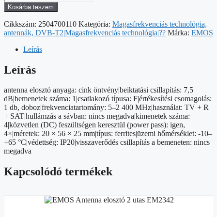
Antenna
Kosárba teszem
elosztó
EM2344
Cikkszám:
2504700110
Kategória:
Magasfrekvenciás technológia,
mennyiség
antennák, DVB-T2|Magasfrekvenciás technológia|??
Márka:
EMOS
Leírás
Leírás
antenna elosztó anyaga: cink öntvény|beiktatási csillapítás: 7,5
dB|bemenetek száma: 1|csatlakozó típusa: F|értékesítési csomagolás:
1 db, doboz|frekvenciatartomány: 5–2 400 MHz|használat: TV + R
+ SAT|hullámzás a sávban: nincs megadva|kimenetek száma:
4|közvetlen (DC) feszültségen keresztül (power pass): igen,
4×|méretek: 20 × 56 × 25 mm|típus: ferrites|üzemi hőmérséklet: -10–
+65 °C|védettség: IP20|visszaverődés csillapítás a bemeneten: nincs
megadva
Kapcsolódó termékek