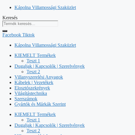
Kilépés
Kápolna Villamossági Szaküzlet
a
Keresés
tartalomba
Facebook
Tiktok
Kápolna Villamossági Szaküzlet
KIEMELT Termékek
Teszt 1
Dugaljak | Kapcsolók | Szerelvények
Teszt 2
Villanyszerelési Anyagok
Kábelek | Vezetékek
Elosztószekrények
Világítástechnika
Szerszámok
Gyártók és Márkák Szerint
KIEMELT Termékek
Teszt 1
Dugaljak | Kapcsolók | Szerelvények
Teszt 2