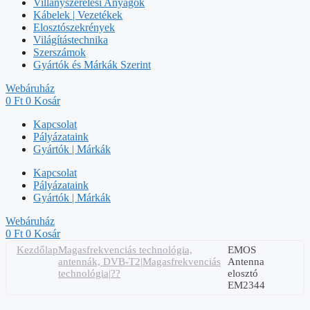
Villanyszerelési Anyagok
Kábelek | Vezetékek
Elosztószekrények
Világítástechnika
Szerszámok
Gyártók és Márkák Szerint
Webáruház
0
Ft
0
Kosár
Kapcsolat
Pályázataink
Gyártók | Márkák
Kapcsolat
Pályázataink
Gyártók | Márkák
Webáruház
0
Ft
0
Kosár
Kezdőlap
Magasfrekvenciás technológia,
EMOS
antennák, DVB-T2|Magasfrekvenciás
Antenna
technológia|??
elosztó
EM2344