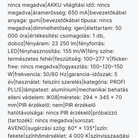
nincs megadva|AKKU világítási idő: nincs
megadva|áramerősség: 650 mA|bevezetőkábel
anyaga: gumi|bevezetőkábel típusa: nincs
megadva|dimmelhetőség: igen|élettartam: 50
000 óra|értékesítési csomagolás: 1 db,
doboz|fényáram: 23 250 lm|fényforrás:
LED|fényhasznosítás: 155 lm/W|fény színe:
természetes fehér|feszültség: 100–277 V|flicker-
free: nincs megadva|fogyasztás: 100–120–150
W|frekvencia: 50/60 Hz|garancia-időszak: 5
év|használat: felszíni szerelés|kategória: PROFI
PLUS|lámpatest: alumínium|mechanikai behatás
elleni védelem: IK08|méretek: 294 × 345 × 70
mm|PIR érzékelő: nem|PIR érzékelő
hatótávolsága: nincs PIR érzékelő|próbaizzó
(tartozék): nincs megadva|sorozat:
AVENO|sugárzási szög: 60° × 135°|szín:
fekete|színhőmérséklet: 4 000 K|színvisszaadási