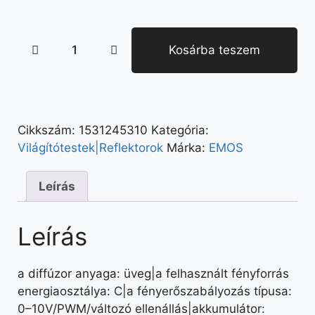
Kosárba teszem
Cikkszám:
1531245310
Kategória:
Világítótestek|Reflektorok
Márka:
EMOS
Leírás
Leírás
a diffúzor anyaga: üveg|a felhasznált fényforrás
energiaosztálya: C|a fényerőszabályozás típusa:
0–10V/PWM/változó ellenállás|akkumulátor: