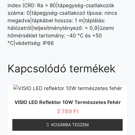
index (CRI): Ra > 80|tápegység-csatlakozók
száma: 0|tápegység-csatlakozó típusa: nincs
megadva|tápkábel hossza: 1 m|táplálás:
hálózatról|teljesítménytényező: > 0,9|üzemi
hőmérséklet tartomány: -40 °C és +50
°C|védettség: IP66
Kapcsolódó termékek
VISIO LED Reflektor 10W Természetes Fehér
3 789
Ft
KOSÁRBA TESZEM