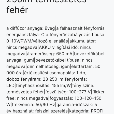
fehér
a diffúzor anyaga: üveg|a felhasznált fényforrás
energiaosztálya: C|a fényerőszabályozás típusa:
0–10V/PWM/változó ellenállás|akkumulátor:
nincs megadva|AKKU világítási idő: nincs
megadva|áramerősség: 650 mA|bevezetőkábel
anyaga: gumi|bevezetőkábel típusa: nincs
megadva|dimmelhetőség: igen|élettartam: 50
000 óra|értékesítési csomagolás: 1 db,
doboz|fényáram: 23 250 lm|fényforrás:
LED|fényhasznosítás: 155 lm/W|fény színe:
természetes fehér|feszültség: 100–277 V|flicker-
free: nincs megadva|fogyasztás: 100–120–150
W|frekvencia: 50/60 Hz|garancia-időszak: 5
év|használat: felszíni szerelés|kategória: PROFI