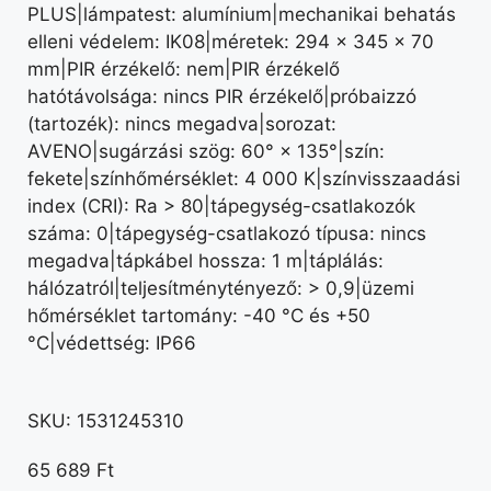
PLUS|lámpatest: alumínium|mechanikai behatás
elleni védelem: IK08|méretek: 294 × 345 × 70
mm|PIR érzékelő: nem|PIR érzékelő
hatótávolsága: nincs PIR érzékelő|próbaizzó
(tartozék): nincs megadva|sorozat:
AVENO|sugárzási szög: 60° × 135°|szín:
fekete|színhőmérséklet: 4 000 K|színvisszaadási
index (CRI): Ra > 80|tápegység-csatlakozók
száma: 0|tápegység-csatlakozó típusa: nincs
megadva|tápkábel hossza: 1 m|táplálás:
hálózatról|teljesítménytényező: > 0,9|üzemi
hőmérséklet tartomány: -40 °C és +50
°C|védettség: IP66
SKU:
1531245310
65 689
Ft