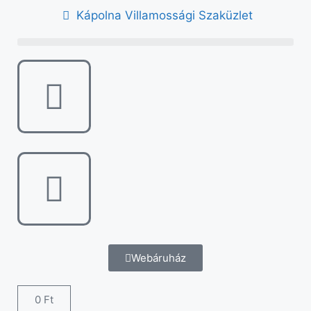
Kápolna Villamossági Szaküzlet
Webáruház
0
Ft