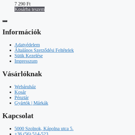
7 290
Ft
Kosárba teszem
Információk
Adatvédelem
Általános Szerződési Feltételek
Sütik Kezelése
Impresszum
Vásárlóknak
Webáruház
Kosár
Pénztár
Gyártók | Márkák
Kapcsolat
5000 Szolnok, Kápolna utca 5.
+36 (56) 514-523