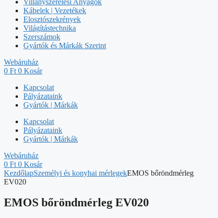
Villanyszerelési Anyagok
Kábelek | Vezetékek
Elosztószekrények
Világítástechnika
Szerszámok
Gyártók és Márkák Szerint
Webáruház
0
Ft
0
Kosár
Kapcsolat
Pályázataink
Gyártók | Márkák
Kapcsolat
Pályázataink
Gyártók | Márkák
Webáruház
0
Ft
0
Kosár
Kezdőlap
Személyi és konyhai mérlegek
EMOS bőröndmérleg
EV020
EMOS bőröndmérleg EV020