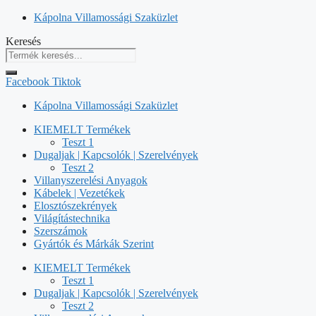
Kilépés
Kápolna Villamossági Szaküzlet
a
Keresés
tartalomba
Facebook
Tiktok
Kápolna Villamossági Szaküzlet
KIEMELT Termékek
Teszt 1
Dugaljak | Kapcsolók | Szerelvények
Teszt 2
Villanyszerelési Anyagok
Kábelek | Vezetékek
Elosztószekrények
Világítástechnika
Szerszámok
Gyártók és Márkák Szerint
KIEMELT Termékek
Teszt 1
Dugaljak | Kapcsolók | Szerelvények
Teszt 2