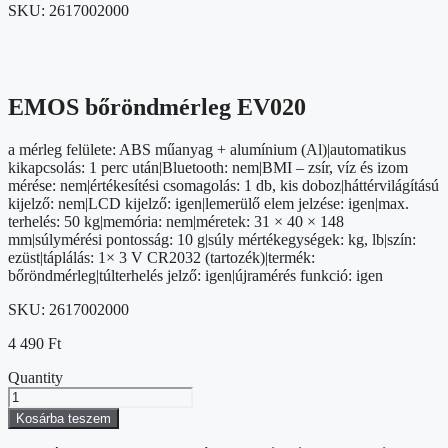
SKU:
2617002000
EMOS bőröndmérleg EV020
a mérleg felülete: ABS műanyag + alumínium (Al)|automatikus
kikapcsolás: 1 perc után|Bluetooth: nem|BMI – zsír, víz és izom
mérése: nem|értékesítési csomagolás: 1 db, kis doboz|háttérvilágítású
kijelző: nem|LCD kijelző: igen|lemerülő elem jelzése: igen|max.
terhelés: 50 kg|memória: nem|méretek: 31 × 40 × 148
mm|súlymérési pontosság: 10 g|súly mértékegységek: kg, lb|szín:
ezüst|táplálás: 1× 3 V CR2032 (tartozék)|termék:
bőröndmérleg|túlterhelés jelző: igen|újramérés funkció: igen
SKU:
2617002000
4 490
Ft
Quantity
EMOS
bőröndmérleg
Kosárba teszem
EV020