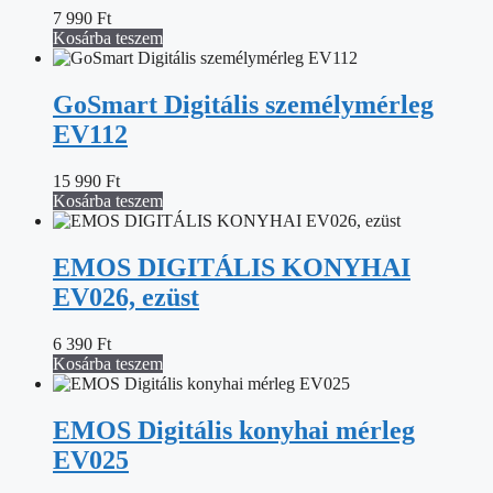
7 990
Ft
Kosárba teszem
GoSmart Digitális személymérleg
EV112
15 990
Ft
Kosárba teszem
EMOS DIGITÁLIS KONYHAI
EV026, ezüst
6 390
Ft
Kosárba teszem
EMOS Digitális konyhai mérleg
EV025