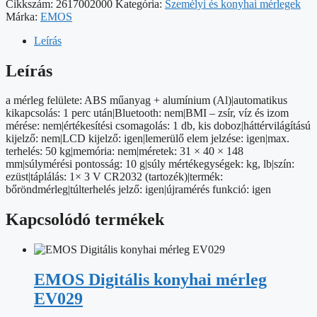
mennyiség
Cikkszám:
2617002000
Kategória:
Személyi és konyhai mérlegek
Márka:
EMOS
Leírás
Leírás
a mérleg felülete: ABS műanyag + alumínium (Al)|automatikus
kikapcsolás: 1 perc után|Bluetooth: nem|BMI – zsír, víz és izom
mérése: nem|értékesítési csomagolás: 1 db, kis doboz|háttérvilágítású
kijelző: nem|LCD kijelző: igen|lemerülő elem jelzése: igen|max.
terhelés: 50 kg|memória: nem|méretek: 31 × 40 × 148
mm|súlymérési pontosság: 10 g|súly mértékegységek: kg, lb|szín:
ezüst|táplálás: 1× 3 V CR2032 (tartozék)|termék:
bőröndmérleg|túlterhelés jelző: igen|újramérés funkció: igen
Kapcsolódó termékek
EMOS Digitális konyhai mérleg
EV029