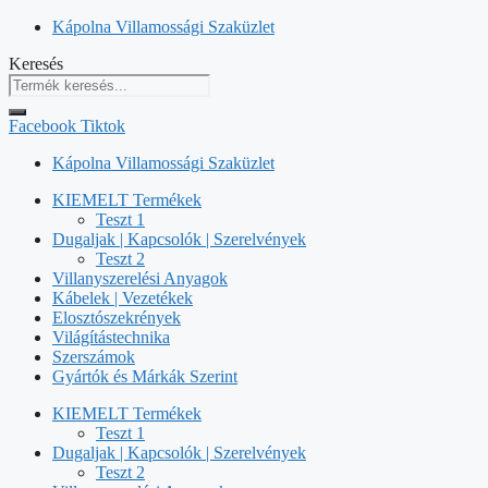
Kilépés
Kápolna Villamossági Szaküzlet
a
Keresés
tartalomba
Facebook
Tiktok
Kápolna Villamossági Szaküzlet
KIEMELT Termékek
Teszt 1
Dugaljak | Kapcsolók | Szerelvények
Teszt 2
Villanyszerelési Anyagok
Kábelek | Vezetékek
Elosztószekrények
Világítástechnika
Szerszámok
Gyártók és Márkák Szerint
KIEMELT Termékek
Teszt 1
Dugaljak | Kapcsolók | Szerelvények
Teszt 2