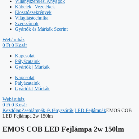
Villanyszerelési Anyagok
Kábelek | Vezetékek
Elosztószekrények
Világítástechnika
Szerszámok
Gyártók és Márkák Szerint
Webáruház
0
Ft
0
Kosár
Kapcsolat
Pályázataink
Gyártók | Márkák
Kapcsolat
Pályázataink
Gyártók | Márkák
Webáruház
0
Ft
0
Kosár
Kezdőlap
Zseblámpák és fényszórók|LED Fejlámpák
EMOS COB
LED Fejlámpa 2w 150lm
EMOS COB LED Fejlámpa 2w 150lm