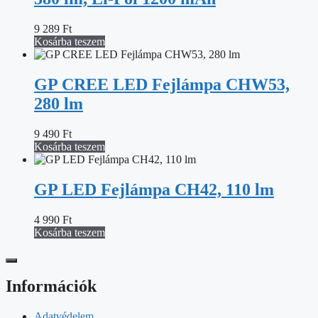
9 289
Ft
Kosárba teszem
GP CREE LED Fejlámpa CHW53,
280 lm
9 490
Ft
Kosárba teszem
GP LED Fejlámpa CH42, 110 lm
4 990
Ft
Kosárba teszem
Információk
Adatvédelem