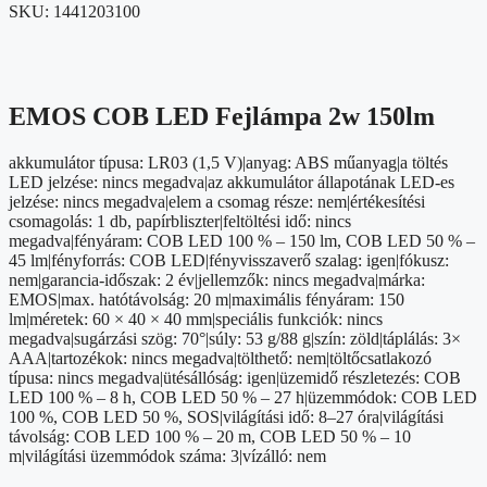
SKU:
1441203100
EMOS COB LED Fejlámpa 2w 150lm
akkumulátor típusa: LR03 (1,5 V)|anyag: ABS műanyag|a töltés
LED jelzése: nincs megadva|az akkumulátor állapotának LED-es
jelzése: nincs megadva|elem a csomag része: nem|értékesítési
csomagolás: 1 db, papírbliszter|feltöltési idő: nincs
megadva|fényáram: COB LED 100 % – 150 lm, COB LED 50 % –
45 lm|fényforrás: COB LED|fényvisszaverő szalag: igen|fókusz:
nem|garancia-időszak: 2 év|jellemzők: nincs megadva|márka:
EMOS|max. hatótávolság: 20 m|maximális fényáram: 150
lm|méretek: 60 × 40 × 40 mm|speciális funkciók: nincs
megadva|sugárzási szög: 70°|súly: 53 g/88 g|szín: zöld|táplálás: 3×
AAA|tartozékok: nincs megadva|tölthető: nem|töltőcsatlakozó
típusa: nincs megadva|ütésállóság: igen|üzemidő részletezés: COB
LED 100 % – 8 h, COB LED 50 % – 27 h|üzemmódok: COB LED
100 %, COB LED 50 %, SOS|világítási idő: 8–27 óra|világítási
távolság: COB LED 100 % – 20 m, COB LED 50 % – 10
m|világítási üzemmódok száma: 3|vízálló: nem