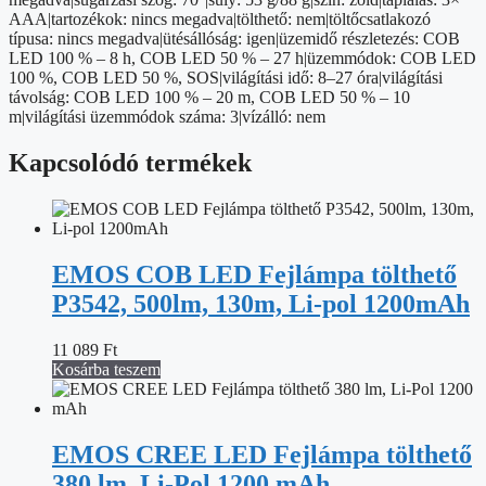
AAA|tartozékok: nincs megadva|tölthető: nem|töltőcsatlakozó
típusa: nincs megadva|ütésállóság: igen|üzemidő részletezés: COB
LED 100 % – 8 h, COB LED 50 % – 27 h|üzemmódok: COB LED
100 %, COB LED 50 %, SOS|világítási idő: 8–27 óra|világítási
távolság: COB LED 100 % – 20 m, COB LED 50 % – 10
m|világítási üzemmódok száma: 3|vízálló: nem
Kapcsolódó termékek
EMOS COB LED Fejlámpa tölthető
P3542, 500lm, 130m, Li-pol 1200mAh
11 089
Ft
Kosárba teszem
EMOS CREE LED Fejlámpa tölthető
380 lm, Li-Pol 1200 mAh