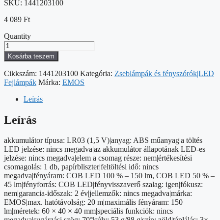
SKU:
1441203100
4 089
Ft
Quantity
EMOS
COB
Kosárba teszem
LED
Fejlámpa
Cikkszám:
1441203100
Kategória:
Zseblámpák és fényszórók|LED
2w
Fejlámpák
Márka:
EMOS
150lm
mennyiség
Leírás
Leírás
akkumulátor típusa: LR03 (1,5 V)|anyag: ABS műanyag|a töltés
LED jelzése: nincs megadva|az akkumulátor állapotának LED-es
jelzése: nincs megadva|elem a csomag része: nem|értékesítési
csomagolás: 1 db, papírbliszter|feltöltési idő: nincs
megadva|fényáram: COB LED 100 % – 150 lm, COB LED 50 % –
45 lm|fényforrás: COB LED|fényvisszaverő szalag: igen|fókusz:
nem|garancia-időszak: 2 év|jellemzők: nincs megadva|márka:
EMOS|max. hatótávolság: 20 m|maximális fényáram: 150
lm|méretek: 60 × 40 × 40 mm|speciális funkciók: nincs
megadva|sugárzási szög: 70°|súly: 53 g/88 g|szín: zöld|táplálás: 3×