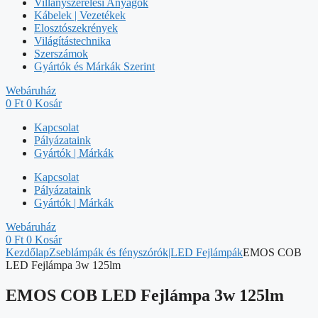
Villanyszerelési Anyagok
Kábelek | Vezetékek
Elosztószekrények
Világítástechnika
Szerszámok
Gyártók és Márkák Szerint
Webáruház
0
Ft
0
Kosár
Kapcsolat
Pályázataink
Gyártók | Márkák
Kapcsolat
Pályázataink
Gyártók | Márkák
Webáruház
0
Ft
0
Kosár
Kezdőlap
Zseblámpák és fényszórók|LED Fejlámpák
EMOS COB
LED Fejlámpa 3w 125lm
EMOS COB LED Fejlámpa 3w 125lm