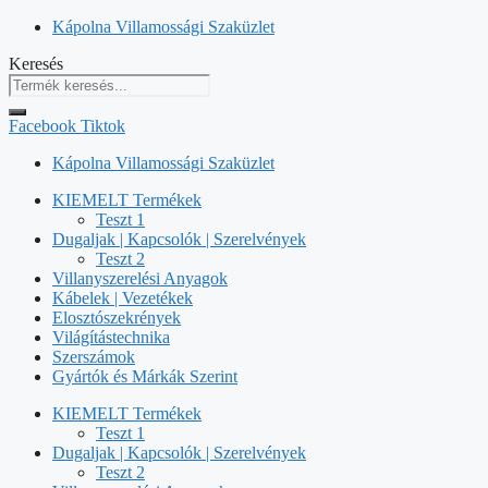
Kilépés
Kápolna Villamossági Szaküzlet
a
Keresés
tartalomba
Facebook
Tiktok
Kápolna Villamossági Szaküzlet
KIEMELT Termékek
Teszt 1
Dugaljak | Kapcsolók | Szerelvények
Teszt 2
Villanyszerelési Anyagok
Kábelek | Vezetékek
Elosztószekrények
Világítástechnika
Szerszámok
Gyártók és Márkák Szerint
KIEMELT Termékek
Teszt 1
Dugaljak | Kapcsolók | Szerelvények
Teszt 2