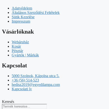
Adatvédelem
Általános Szerződési Feltételek
Sütik Kezelése
Impresszum
Vásárlóknak
Webáruház
Kosár
Pénztár
Gyártók | Márkák
Kapcsolat
5000 Szolnok, Kápolna utca 5.
+36 (56) 514-523
hedisz2019@egyedilampa.com
Kapcsolati ív
Keresés