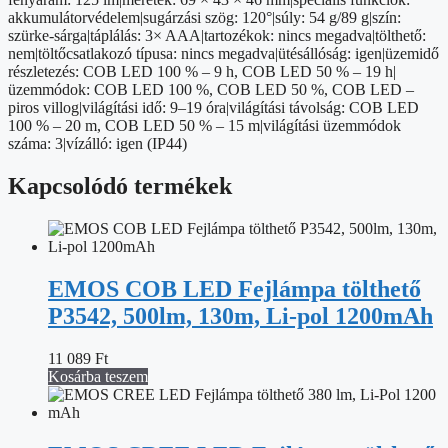
akkumulátorvédelem|sugárzási szög: 120°|súly: 54 g/89 g|szín:
szürke-sárga|táplálás: 3× AAA|tartozékok: nincs megadva|tölthető:
nem|töltőcsatlakozó típusa: nincs megadva|ütésállóság: igen|üzemidő
részletezés: COB LED 100 % – 9 h, COB LED 50 % – 19 h|
üzemmódok: COB LED 100 %, COB LED 50 %, COB LED –
piros villog|világítási idő: 9–19 óra|világítási távolság: COB LED
100 % – 20 m, COB LED 50 % – 15 m|világítási üzemmódok
száma: 3|vízálló: igen (IP44)
Kapcsolódó termékek
EMOS COB LED Fejlámpa tölthető
P3542, 500lm, 130m, Li-pol 1200mAh
11 089
Ft
Kosárba teszem