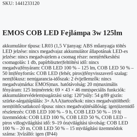
SKU:
1441233120
EMOS COB LED Fejlámpa 3w 125lm
akkumulátor típusa: LR03 (1,5 V)|anyag: ABS műanyag|a töltés
LED jelzése: nincs megadva|az akkumulátor állapotának LED-es
jelzése: nincs megadva|elem a csomag része: nem|értékesítési
csomagolás: 1 db, papírbliszter|feltöltési idő: nincs
megadva|fényáram: COB LED 100 % – 125 lm, COB LED 50 % –
50 lm|fényforrás: COB LED (fehér, piros)|fényvisszaverő szalag:
nem|fókusz: nem|garancia-időszak: 2 év|jellemzők: nincs
megadva|márka: EMOS|max. hatótávolság: 20 m|maximális
fényáram: 125 lm|méretek: 69 × 43 × 46 mm|speciális funkciók:
akkumulátorvédelem|sugárzási szög: 120°|súly: 54 g/89 g|szín:
szürke-sárga|táplálás: 3× AAA|tartozékok: nincs megadva|tölthető:
nem|töltőcsatlakozó típusa: nincs megadva|ütésállóság: igen|üzemidő
részletezés: COB LED 100 % – 9 h, COB LED 50 % – 19 h|
üzemmódok: COB LED 100 %, COB LED 50 %, COB LED –
piros villog|világítási idő: 9–19 óra|világítási távolság: COB LED
100 % – 20 m, COB LED 50 % – 15 m|világítási üzemmódok
száma: 3|vízálló: igen (IP44)