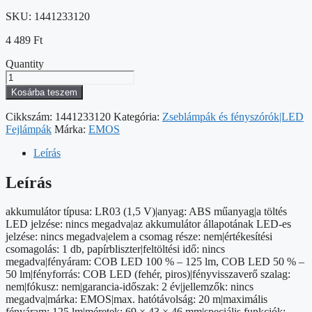
SKU:
1441233120
4 489
Ft
Quantity
EMOS
COB
Kosárba teszem
LED
Fejlámpa
Cikkszám:
1441233120
Kategória:
Zseblámpák és fényszórók|LED
3w
Fejlámpák
Márka:
EMOS
125lm
mennyiség
Leírás
Leírás
akkumulátor típusa: LR03 (1,5 V)|anyag: ABS műanyag|a töltés
LED jelzése: nincs megadva|az akkumulátor állapotának LED-es
jelzése: nincs megadva|elem a csomag része: nem|értékesítési
csomagolás: 1 db, papírbliszter|feltöltési idő: nincs
megadva|fényáram: COB LED 100 % – 125 lm, COB LED 50 % –
50 lm|fényforrás: COB LED (fehér, piros)|fényvisszaverő szalag:
nem|fókusz: nem|garancia-időszak: 2 év|jellemzők: nincs
megadva|márka: EMOS|max. hatótávolság: 20 m|maximális
fényáram: 125 lm|méretek: 69 × 43 × 46 mm|speciális funkciók: