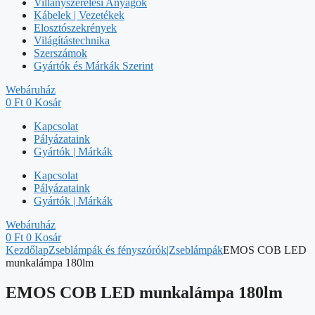
Villanyszerelési Anyagok
Kábelek | Vezetékek
Elosztószekrények
Világítástechnika
Szerszámok
Gyártók és Márkák Szerint
Webáruház
0
Ft
0
Kosár
Kapcsolat
Pályázataink
Gyártók | Márkák
Kapcsolat
Pályázataink
Gyártók | Márkák
Webáruház
0
Ft
0
Kosár
Kezdőlap
Zseblámpák és fényszórók|Zseblámpák
EMOS COB LED
munkalámpa 180lm
EMOS COB LED munkalámpa 180lm