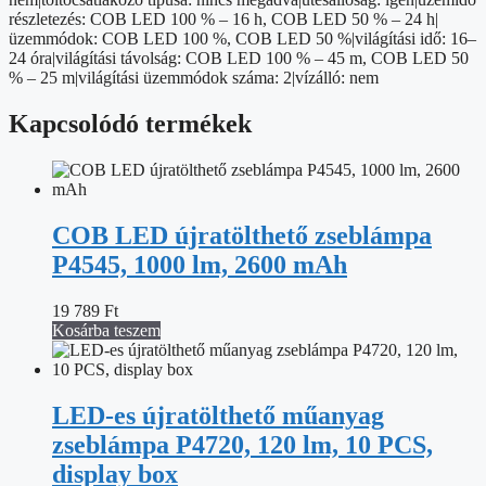
részletezés: COB LED 100 % – 16 h, COB LED 50 % – 24 h|
üzemmódok: COB LED 100 %, COB LED 50 %|világítási idő: 16–
24 óra|világítási távolság: COB LED 100 % – 45 m, COB LED 50
% – 25 m|világítási üzemmódok száma: 2|vízálló: nem
Kapcsolódó termékek
COB LED újratölthető zseblámpa
P4545, 1000 lm, 2600 mAh
19 789
Ft
Kosárba teszem
LED-es újratölthető műanyag
zseblámpa P4720, 120 lm, 10 PCS,
display box