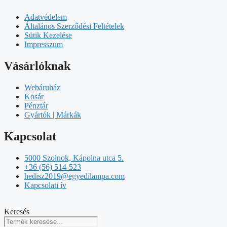
Adatvédelem
Általános Szerződési Feltételek
Sütik Kezelése
Impresszum
Vásárlóknak
Webáruház
Kosár
Pénztár
Gyártók | Márkák
Kapcsolat
5000 Szolnok, Kápolna utca 5.
+36 (56) 514-523
hedisz2019@egyedilampa.com
Kapcsolati ív
Keresés