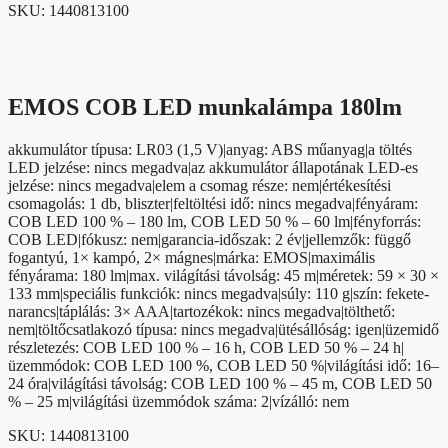
SKU:
1440813100
EMOS COB LED munkalámpa 180lm
akkumulátor típusa: LR03 (1,5 V)|anyag: ABS műanyag|a töltés
LED jelzése: nincs megadva|az akkumulátor állapotának LED-es
jelzése: nincs megadva|elem a csomag része: nem|értékesítési
csomagolás: 1 db, bliszter|feltöltési idő: nincs megadva|fényáram:
COB LED 100 % – 180 lm, COB LED 50 % – 60 lm|fényforrás:
COB LED|fókusz: nem|garancia-időszak: 2 év|jellemzők: függő
fogantyú, 1× kampó, 2× mágnes|márka: EMOS|maximális
fényárama: 180 lm|max. világítási távolság: 45 m|méretek: 59 × 30 ×
133 mm|speciális funkciók: nincs megadva|súly: 110 g|szín: fekete-
narancs|táplálás: 3× AAA|tartozékok: nincs megadva|tölthető:
nem|töltőcsatlakozó típusa: nincs megadva|ütésállóság: igen|üzemidő
részletezés: COB LED 100 % – 16 h, COB LED 50 % – 24 h|
üzemmódok: COB LED 100 %, COB LED 50 %|világítási idő: 16–
24 óra|világítási távolság: COB LED 100 % – 45 m, COB LED 50
% – 25 m|világítási üzemmódok száma: 2|vízálló: nem
SKU:
1440813100