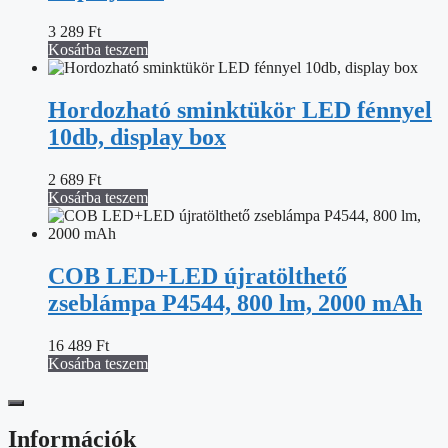
3 289
Ft
Kosárba teszem
Hordozható sminktükör LED fénnyel
10db, display box
2 689
Ft
Kosárba teszem
COB LED+LED újratölthető
zseblámpa P4544, 800 lm, 2000 mAh
16 489
Ft
Kosárba teszem
Információk