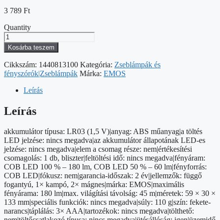
3 789
Ft
Quantity
EMOS
COB
Kosárba teszem
LED
munkalámpa
Cikkszám:
1440813100
Kategória:
Zseblámpák és
180lm
fényszórók|Zseblámpák
Márka:
EMOS
mennyiség
Leírás
Leírás
akkumulátor típusa: LR03 (1,5 V)|anyag: ABS műanyag|a töltés
LED jelzése: nincs megadva|az akkumulátor állapotának LED-es
jelzése: nincs megadva|elem a csomag része: nem|értékesítési
csomagolás: 1 db, bliszter|feltöltési idő: nincs megadva|fényáram:
COB LED 100 % – 180 lm, COB LED 50 % – 60 lm|fényforrás:
COB LED|fókusz: nem|garancia-időszak: 2 év|jellemzők: függő
fogantyú, 1× kampó, 2× mágnes|márka: EMOS|maximális
fényárama: 180 lm|max. világítási távolság: 45 m|méretek: 59 × 30 ×
133 mm|speciális funkciók: nincs megadva|súly: 110 g|szín: fekete-
narancs|táplálás: 3× AAA|tartozékok: nincs megadva|tölthető:
nem|töltőcsatlakozó típusa: nincs megadva|ütésállóság: igen|üzemidő