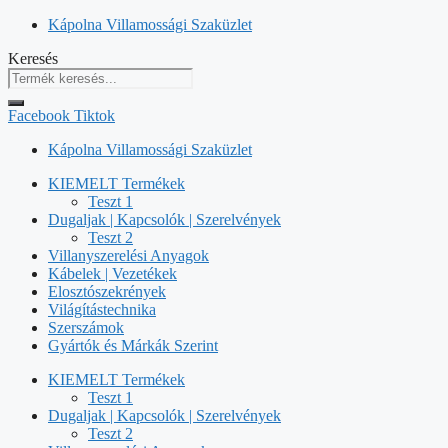
Kilépés
Kápolna Villamossági Szaküzlet
a
Keresés
tartalomba
Facebook
Tiktok
Kápolna Villamossági Szaküzlet
KIEMELT Termékek
Teszt 1
Dugaljak | Kapcsolók | Szerelvények
Teszt 2
Villanyszerelési Anyagok
Kábelek | Vezetékek
Elosztószekrények
Világítástechnika
Szerszámok
Gyártók és Márkák Szerint
KIEMELT Termékek
Teszt 1
Dugaljak | Kapcsolók | Szerelvények
Teszt 2