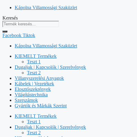
Kilépés
Kápolna Villamossági Szaküzlet
a
Keresés
tartalomba
Facebook
Tiktok
Kápolna Villamossági Szaküzlet
KIEMELT Termékek
Teszt 1
Dugaljak | Kapcsolók | Szerelvények
Teszt 2
Villanyszerelési Anyagok
Kábelek | Vezetékek
Elosztószekrények
Világítástechnika
Szerszámok
Gyártók és Márkák Szerint
KIEMELT Termékek
Teszt 1
Dugaljak | Kapcsolók | Szerelvények
Teszt 2