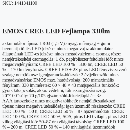
SKU:
1441341100
EMOS CREE LED Fejlámpa 330lm
akkumulátor típusa: LR03 (1,5 V)|anyag: műanyag + gumi
bevonat|a töltés LED jelzése: nincs megadva|az akkumulátor
állapotának LED-es jelzése: nincs megadva|elem a csomag része:
nem|értékesítési csomagolás: 1 db, papírbliszter|feltöltési idő: nincs
megadva|fényáram: CREE LED 100 % – 330 lm, CREE LED 50
% – 170 lm|fényforrás: CREE LED + 2× piros LED|fényvisszaverő
szalag: nem|fókusz: igen|garancia-időszak: 2 év|jellemzők: nincs
megadva|márka: EMOS|max. hatótávolság: 200 m|maximális
fényáram: 330 lm|méretek: 60 × 48 × 43 mm|speciális funkciók:
gyors kikapcsolás, akku. védelmi, fókusz|sugárzási szög:
20°/100°|súly: 70 g/105 g|szín: zöld-fekete|táplálás: 3×
AAA|tartozékok: nincs megadva|tölthető: nem|töltőcsatlakozó
típusa: nincs megadva|ütésállóság: igen|üzemidő részletezés: CREE
LED 100 % – 50 h, CREE LED 50 % – 87 h|üzemmódok: CREE
LED 100 %, CREE LED 50 %, SOS, piros LED világít, piros LED
villog|világítási idő: 50–87 óra|világítási távolság: CREE LED 100
% – 200 m, CREE LED 50 % – 140 m|világítási üzemmódok