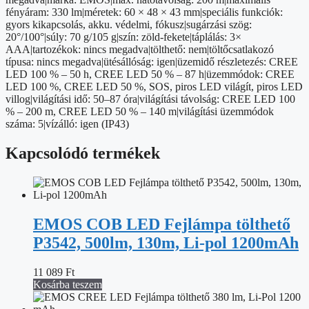
fényáram: 330 lm|méretek: 60 × 48 × 43 mm|speciális funkciók:
gyors kikapcsolás, akku. védelmi, fókusz|sugárzási szög:
20°/100°|súly: 70 g/105 g|szín: zöld-fekete|táplálás: 3×
AAA|tartozékok: nincs megadva|tölthető: nem|töltőcsatlakozó
típusa: nincs megadva|ütésállóság: igen|üzemidő részletezés: CREE
LED 100 % – 50 h, CREE LED 50 % – 87 h|üzemmódok: CREE
LED 100 %, CREE LED 50 %, SOS, piros LED világít, piros LED
villog|világítási idő: 50–87 óra|világítási távolság: CREE LED 100
% – 200 m, CREE LED 50 % – 140 m|világítási üzemmódok
száma: 5|vízálló: igen (IP43)
Kapcsolódó termékek
EMOS COB LED Fejlámpa tölthető
P3542, 500lm, 130m, Li-pol 1200mAh
11 089
Ft
Kosárba teszem