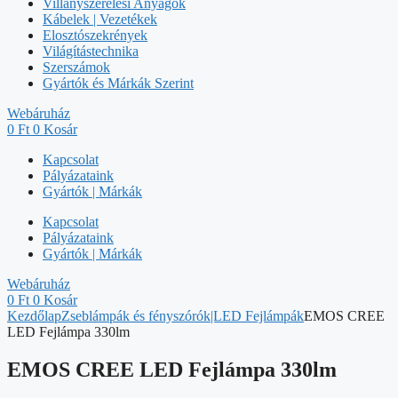
Villanyszerelési Anyagok
Kábelek | Vezetékek
Elosztószekrények
Világítástechnika
Szerszámok
Gyártók és Márkák Szerint
Webáruház
0
Ft
0
Kosár
Kapcsolat
Pályázataink
Gyártók | Márkák
Kapcsolat
Pályázataink
Gyártók | Márkák
Webáruház
0
Ft
0
Kosár
Kezdőlap
Zseblámpák és fényszórók|LED Fejlámpák
EMOS CREE
LED Fejlámpa 330lm
EMOS CREE LED Fejlámpa 330lm