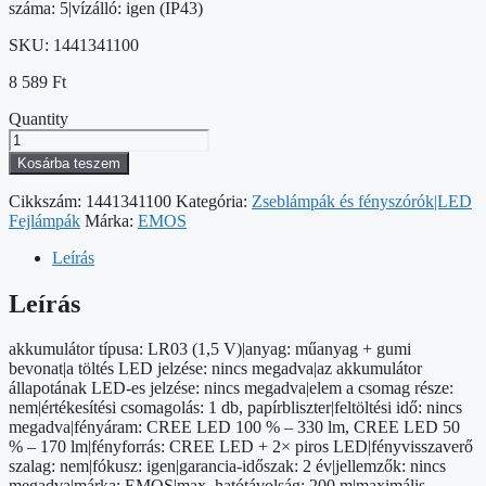
száma: 5|vízálló: igen (IP43)
SKU:
1441341100
8 589
Ft
Quantity
EMOS
CREE
Kosárba teszem
LED
Fejlámpa
Cikkszám:
1441341100
Kategória:
Zseblámpák és fényszórók|LED
330lm
Fejlámpák
Márka:
EMOS
mennyiség
Leírás
Leírás
akkumulátor típusa: LR03 (1,5 V)|anyag: műanyag + gumi
bevonat|a töltés LED jelzése: nincs megadva|az akkumulátor
állapotának LED-es jelzése: nincs megadva|elem a csomag része:
nem|értékesítési csomagolás: 1 db, papírbliszter|feltöltési idő: nincs
megadva|fényáram: CREE LED 100 % – 330 lm, CREE LED 50
% – 170 lm|fényforrás: CREE LED + 2× piros LED|fényvisszaverő
szalag: nem|fókusz: igen|garancia-időszak: 2 év|jellemzők: nincs
megadva|márka: EMOS|max. hatótávolság: 200 m|maximális