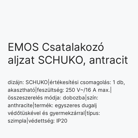
EMOS Csatalakozó
aljzat SCHUKO, antracit
dizájn: SCHUKO|értékesítési csomagolás: 1 db,
akasztható|feszültség: 250 V~/16 A max.|
összeszerelés módja: dobozba|szín:
anthracite|termék: egyszeres dugalj
védőtüskével és gyermekzárral|típus:
szimpla|védettség: IP20