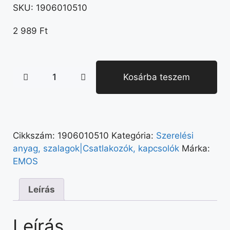
SKU:
1906010510
2 989
Ft
Kosárba teszem
Cikkszám:
1906010510
Kategória:
Szerelési
anyag, szalagok|Csatlakozók, kapcsolók
Márka:
EMOS
Leírás
Leírás