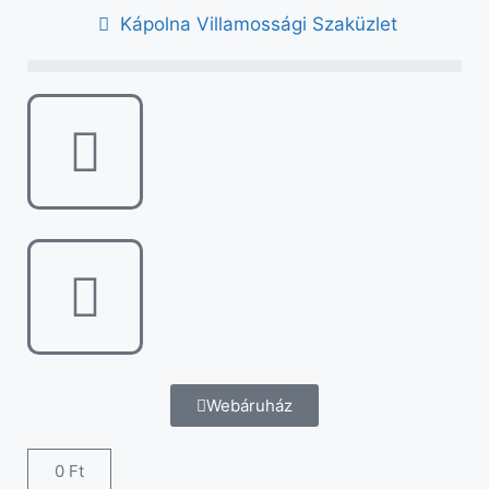
Kápolna Villamossági Szaküzlet
Webáruház
0
Ft