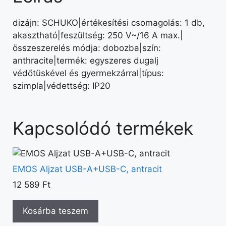
dizájn: SCHUKO|értékesítési csomagolás: 1 db,
akasztható|feszültség: 250 V~/16 A max.|
összeszerelés módja: dobozba|szín:
anthracite|termék: egyszeres dugalj
védőtüskével és gyermekzárral|típus:
szimpla|védettség: IP20
Kapcsolódó termékek
EMOS Aljzat USB-A+USB-C, antracit
12 589
Ft
Kosárba teszem