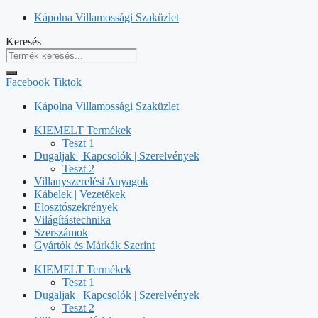
Kilépés
Kápolna Villamossági Szaküzlet
a
Keresés
tartalomba
Facebook
Tiktok
Kápolna Villamossági Szaküzlet
KIEMELT Termékek
Teszt 1
Dugaljak | Kapcsolók | Szerelvények
Teszt 2
Villanyszerelési Anyagok
Kábelek | Vezetékek
Elosztószekrények
Világítástechnika
Szerszámok
Gyártók és Márkák Szerint
KIEMELT Termékek
Teszt 1
Dugaljak | Kapcsolók | Szerelvények
Teszt 2