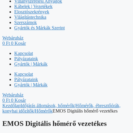
Villanyszerelési Anyagok
Kábelek | Vezetékek
Elosztószekrények
Világítástechnika
Szerszámok
Gyártók és Márkák Szerint
Webáruház
0
Ft
0
Kosár
Kapcsolat
Pályázataink
Gyártók | Márkák
Kapcsolat
Pályázataink
Gyártók | Márkák
Webáruház
0
Ft
0
Kosár
Kezdőlap
Időjárás állomások, hőmérők|Hőmérők, ébresztőórák,
konyhai időzítők|Hőmérők
EMOS Digitális hőmérő vezetékes
EMOS Digitális hőmérő vezetékes