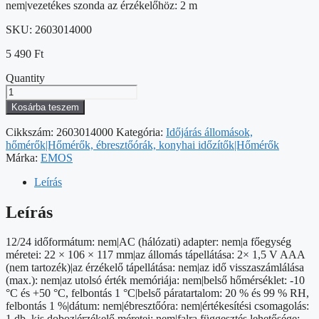
nem|vezetékes szonda az érzékelőhöz: 2 m
SKU:
2603014000
5 490
Ft
Quantity
EMOS
Digitális
Kosárba teszem
hőmérő
vezetékes
Cikkszám:
2603014000
Kategória:
Időjárás állomások,
mennyiség
hőmérők|Hőmérők, ébresztőórák, konyhai időzítők|Hőmérők
Márka:
EMOS
Leírás
Leírás
12/24 időformátum: nem|AC (hálózati) adapter: nem|a főegység
méretei: 22 × 106 × 117 mm|az állomás tápellátása: 2× 1,5 V AAA
(nem tartozék)|az érzékelő tápellátása: nem|az idő visszaszámlálása
(max.): nem|az utolsó érték memóriája: nem|belső hőmérséklet: -10
°C és +50 °C, felbontás 1 °C|belső páratartalom: 20 % és 99 % RH,
felbontás 1 %|dátum: nem|ébresztőóra: nem|értékesítési csomagolás:
1 db, kis doboz|érzékelő méretei: nem|falra függesztés lehetősége: