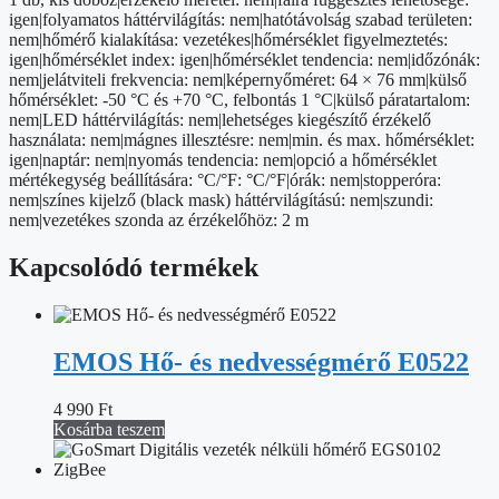
igen|folyamatos háttérvilágítás: nem|hatótávolság szabad területen:
nem|hőmérő kialakítása: vezetékes|hőmérséklet figyelmeztetés:
igen|hőmérséklet index: igen|hőmérséklet tendencia: nem|időzónák:
nem|jelátviteli frekvencia: nem|képernyőméret: 64 × 76 mm|külső
hőmérséklet: -50 °C és +70 °C, felbontás 1 °C|külső páratartalom:
nem|LED háttérvilágítás: nem|lehetséges kiegészítő érzékelő
használata: nem|mágnes illesztésre: nem|min. és max. hőmérséklet:
igen|naptár: nem|nyomás tendencia: nem|opció a hőmérséklet
mértékegység beállítására: °C/°F: °C/°F|órák: nem|stopperóra:
nem|színes kijelző (black mask) háttérvilágítású: nem|szundi:
nem|vezetékes szonda az érzékelőhöz: 2 m
Kapcsolódó termékek
EMOS Hő- és nedvességmérő E0522
4 990
Ft
Kosárba teszem