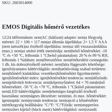
SKU:
2603014000
EMOS Digitális hőmérő vezetékes
12/24 időformátum: nem|AC (hálózati) adapter: nem|a főegység
méretei: 22 × 106 × 117 mm|az állomás tápellátása: 2× 1,5 V AAA
(nem tartozék)|az érzékelő tápellátása: nem|az idő visszaszámlálása
(max.): nem|az utolsó érték memóriája: nem|belső hőmérséklet: -10
°C és +50 °C, felbontás 1 °C|belső páratartalom: 20 % és 99 % RH,
felbontás 1 %|dátum: nem|ébresztőóra: nem|értékesítési csomagolás:
1 db, kis doboz|érzékelő méretei: nem|falra függesztés lehetősége:
igen|folyamatos háttérvilágítás: nem|hatótávolság szabad területen:
nem|hőmérő kialakítása: vezetékes|hőmérséklet figyelmeztetés:
igen|hőmérséklet index: igen|hőmérséklet tendencia: nem|időzónák:
nem|jelátviteli frekvencia: nem|képernyőméret: 64 × 76 mm|külső
hőmérséklet: -50 °C és +70 °C, felbontás 1 °C|külső páratartalom:
nem|LED háttérvilágítás: nem|lehetséges kiegészítő érzékelő
használata: nem|mágnes illesztésre: nem|min. és max. hőmérséklet:
igen|naptár: nem|nyomás tendencia: nem|opció a hőmérséklet
mértékegység beállítására: °C/°F: °C/°F|órák: nem|stopperóra:
nem|színes kijelző (black mask) háttérvilágítású: nem|szundi: