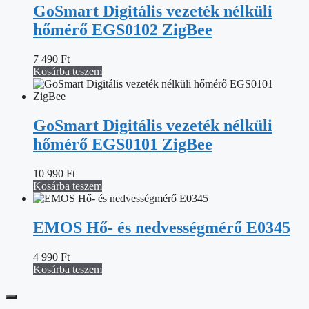
GoSmart Digitális vezeték nélküli
hőmérő EGS0102 ZigBee
7 490
Ft
Kosárba teszem
GoSmart Digitális vezeték nélküli
hőmérő EGS0101 ZigBee
10 990
Ft
Kosárba teszem
EMOS Hő- és nedvességmérő E0345
4 990
Ft
Kosárba teszem