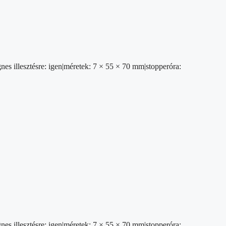
gnes illesztésre: igen|méretek: 7 × 55 × 70 mm|stopperóra:
gnes illesztésre: igen|méretek: 7 × 55 × 70 mm|stopperóra: