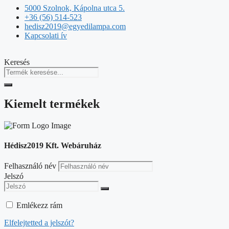
5000 Szolnok, Kápolna utca 5.
+36 (56) 514-523
hedisz2019@egyedilampa.com
Kapcsolati ív
Keresés
Kiemelt termékek
Hédisz2019 Kft. Webáruház
Felhasználó név
Jelszó
Emlékezz rám
Elfelejtetted a jelszót?