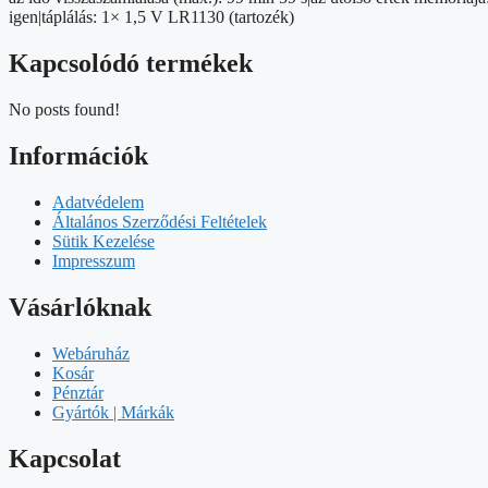
igen|táplálás: 1× 1,5 V LR1130 (tartozék)
Kapcsolódó termékek
No posts found!
Információk
Adatvédelem
Általános Szerződési Feltételek
Sütik Kezelése
Impresszum
Vásárlóknak
Webáruház
Kosár
Pénztár
Gyártók | Márkák
Kapcsolat