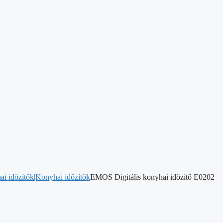
ai időzítők|Konyhai időzítők
EMOS Digitális konyhai időzítő E0202