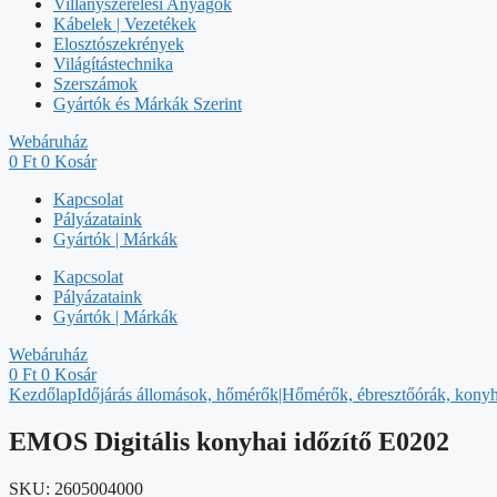
Villanyszerelési Anyagok
Kábelek | Vezetékek
Elosztószekrények
Világítástechnika
Szerszámok
Gyártók és Márkák Szerint
Webáruház
0
Ft
0
Kosár
Kapcsolat
Pályázataink
Gyártók | Márkák
Kapcsolat
Pályázataink
Gyártók | Márkák
Webáruház
0
Ft
0
Kosár
Kezdőlap
Időjárás állomások, hőmérők|Hőmérők, ébresztőórák, konyh
EMOS Digitális konyhai időzítő E0202
SKU:
2605004000