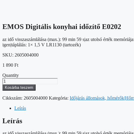
EMOS Digitális konyhai időzítő E0202
az idő visszaszámlálása (max.): 99 min 59 s|az utolsó érték memóriája:
igen|táplálás: 1× 1,5 V LR1130 (tartozék)
SKU:
2605004000
1 890
Ft
Quantity
EMOS
Digitális
Kosárba teszem
konyhai
időzítő
Cikkszám:
2605004000
Kategória:
Időjárás állomások, hőmérők|Hőmé
E0202
mennyiség
Leírás
Leírás
az idő visszaszámlálása (max.): 99 min 59 s|az utolsó érték memóriája: