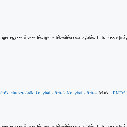
 igen|egyszerű vezérlés: igen|értékesítési csomagolás: 1 db, bliszter|má
rők, ébresztőórák, konyhai időzítők|Konyhai időzítők
Márka:
EMOS
 igen|egyszerű vezérlés: igen|értékesítési csomagolás: 1 db, bliszter|má