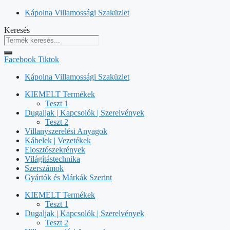
Kilépés
Kápolna Villamossági Szaküzlet
a
Keresés
tartalomba
Facebook
Tiktok
Kápolna Villamossági Szaküzlet
KIEMELT Termékek
Teszt 1
Dugaljak | Kapcsolók | Szerelvények
Teszt 2
Villanyszerelési Anyagok
Kábelek | Vezetékek
Elosztószekrények
Világítástechnika
Szerszámok
Gyártók és Márkák Szerint
KIEMELT Termékek
Teszt 1
Dugaljak | Kapcsolók | Szerelvények
Teszt 2