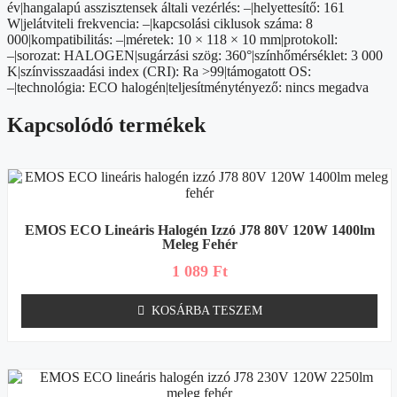
év|hangalapú asszisztensek általi vezérlés: –|helyettesítő: 161
W|jelátviteli frekvencia: –|kapcsolási ciklusok száma: 8
000|kompatibilitás: –|méretek: 10 × 118 × 10 mm|protokoll:
–|sorozat: HALOGEN|sugárzási szög: 360°|színhőmérséklet: 3 000
K|színvisszaadási index (CRI): Ra >99|támogatott OS:
–|technológia: ECO halogén|teljesítménytényező: nincs megadva
Kapcsolódó termékek
EMOS ECO Lineáris Halogén Izzó J78 80V 120W 1400lm
Meleg Fehér
1 089
Ft
KOSÁRBA TESZEM