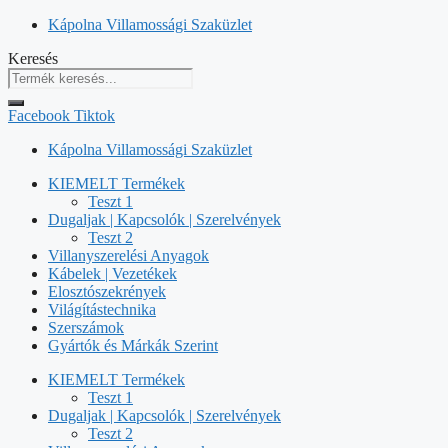
Kilépés
Kápolna Villamossági Szaküzlet
a
Keresés
tartalomba
Facebook
Tiktok
Kápolna Villamossági Szaküzlet
KIEMELT Termékek
Teszt 1
Dugaljak | Kapcsolók | Szerelvények
Teszt 2
Villanyszerelési Anyagok
Kábelek | Vezetékek
Elosztószekrények
Világítástechnika
Szerszámok
Gyártók és Márkák Szerint
KIEMELT Termékek
Teszt 1
Dugaljak | Kapcsolók | Szerelvények
Teszt 2