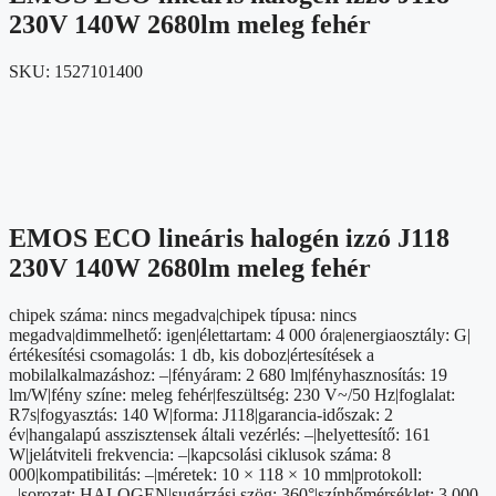
230V 140W 2680lm meleg fehér
SKU:
1527101400
EMOS ECO lineáris halogén izzó J118
230V 140W 2680lm meleg fehér
chipek száma: nincs megadva|chipek típusa: nincs
megadva|dimmelhető: igen|élettartam: 4 000 óra|energiaosztály: G|
értékesítési csomagolás: 1 db, kis doboz|értesítések a
mobilalkalmazáshoz: –|fényáram: 2 680 lm|fényhasznosítás: 19
lm/W|fény színe: meleg fehér|feszültség: 230 V~/50 Hz|foglalat:
R7s|fogyasztás: 140 W|forma: J118|garancia-időszak: 2
év|hangalapú asszisztensek általi vezérlés: –|helyettesítő: 161
W|jelátviteli frekvencia: –|kapcsolási ciklusok száma: 8
000|kompatibilitás: –|méretek: 10 × 118 × 10 mm|protokoll:
–|sorozat: HALOGEN|sugárzási szög: 360°|színhőmérséklet: 3 000