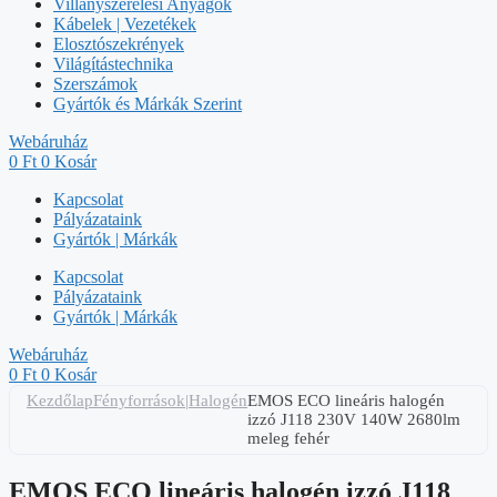
Villanyszerelési Anyagok
Kábelek | Vezetékek
Elosztószekrények
Világítástechnika
Szerszámok
Gyártók és Márkák Szerint
Webáruház
0
Ft
0
Kosár
Kapcsolat
Pályázataink
Gyártók | Márkák
Kapcsolat
Pályázataink
Gyártók | Márkák
Webáruház
0
Ft
0
Kosár
Kezdőlap
Fényforrások|Halogén
EMOS ECO lineáris halogén
izzó J118 230V 140W 2680lm
meleg fehér
EMOS ECO lineáris halogén izzó J118