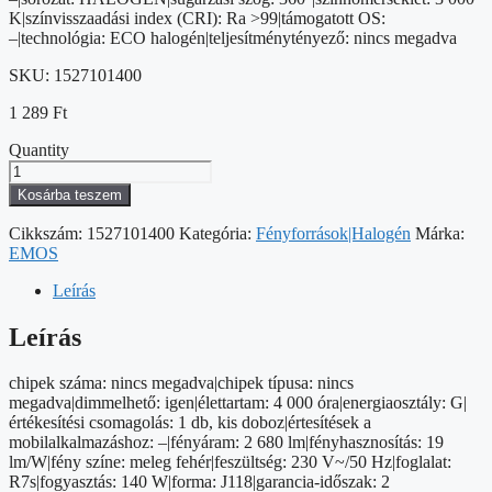
K|színvisszaadási index (CRI): Ra >99|támogatott OS:
–|technológia: ECO halogén|teljesítménytényező: nincs megadva
SKU:
1527101400
1 289
Ft
Quantity
EMOS
ECO
Kosárba teszem
lineáris
halogén
Cikkszám:
1527101400
Kategória:
Fényforrások|Halogén
Márka:
izzó
EMOS
J118
230V
Leírás
140W
2680lm
Leírás
meleg
fehér
chipek száma: nincs megadva|chipek típusa: nincs
mennyiség
megadva|dimmelhető: igen|élettartam: 4 000 óra|energiaosztály: G|
értékesítési csomagolás: 1 db, kis doboz|értesítések a
mobilalkalmazáshoz: –|fényáram: 2 680 lm|fényhasznosítás: 19
lm/W|fény színe: meleg fehér|feszültség: 230 V~/50 Hz|foglalat:
R7s|fogyasztás: 140 W|forma: J118|garancia-időszak: 2