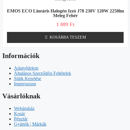
EMOS ECO Lineáris Halogén Izzó J78 230V 120W 2250lm
Meleg Fehér
1 089
Ft
KOSÁRBA TESZEM
Információk
Adatvédelem
Általános Szerződési Feltételek
Sütik Kezelése
Impresszum
Vásárlóknak
Webáruház
Kosár
Pénztár
Gyártók | Márkák