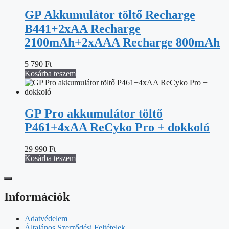
GP Akkumulátor töltő Recharge
B441+2xAA Recharge
2100mAh+2xAAA Recharge 800mAh
5 790
Ft
Kosárba teszem
GP Pro akkumulátor töltő
P461+4xAA ReCyko Pro + dokkoló
29 990
Ft
Kosárba teszem
Információk
Adatvédelem
Általános Szerződési Feltételek