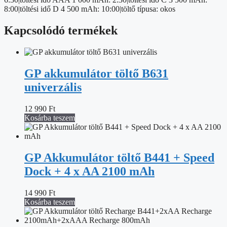
8:00|töltési idő D 4 500 mAh: 10:00|töltő típusa: okos
Kapcsolódó termékek
GP akkumulátor töltő B631
univerzális
12 990
Ft
Kosárba teszem
GP Akkumulátor töltő B441 + Speed
Dock + 4 x AA 2100 mAh
14 990
Ft
Kosárba teszem