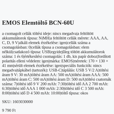
EMOS Elemtöltő BCN-60U
a csomagolt cellák töltési ideje: nincs megadva|a feltöltött
akkumulátorok típusa: NiMH|a feltöltött cellák mérete: AAA, AA,
C, D, 9 V|alkáli elemek érzékelése: igen|cellák száma a
csomagolásban: 0|cellák típusa a csomagolásban: elem
nélkül|csatlakozó típusa: USB|egyidejűleg töltött akkumulátorok
száma: 1 és 6|értékesítési csomagolás: 1 db, kis papír doboz|fordított
polaritás elleni védelem: igen|márka: EMOS|méretek: 170 × 130 ×
41 mm|sérült elemek érzékelése: igen|speciális funkciók: nincs
megadva|tápkábel (tartozék): USB-C|táplálás: USB 5 V/2 A|töltési
áram 9 V: 30 mA|töltési áram AA: 500 mA|töltési áram AAA: 500
mA|töltési áram C: 500 mA|töltési áram D: 500 mA|töltési csatornák
száma: 7|töltési idő 9 V 200 mAh: 7:30|töltési idő AA 2 700 mAh:
6:30|töltési idő AAA 1 000 mAh: 2:30|töltési idő C 3 500 mAh:
8:00|töltési idő D 4 500 mAh: 10:00|töltő típusa: okos
SKU:
1603030000
9 790
Ft