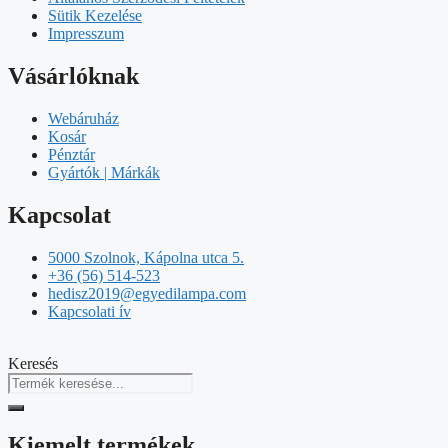
Sütik Kezelése
Impresszum
Vásárlóknak
Webáruház
Kosár
Pénztár
Gyártók | Márkák
Kapcsolat
5000 Szolnok, Kápolna utca 5.
+36 (56) 514-523
hedisz2019@egyedilampa.com
Kapcsolati ív
Keresés
Kiemelt termékek