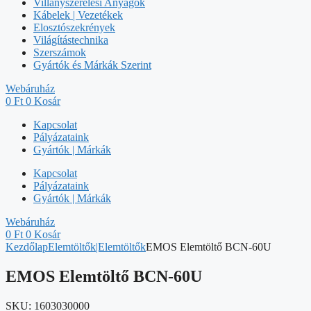
Villanyszerelési Anyagok
Kábelek | Vezetékek
Elosztószekrények
Világítástechnika
Szerszámok
Gyártók és Márkák Szerint
Webáruház
0
Ft
0
Kosár
Kapcsolat
Pályázataink
Gyártók | Márkák
Kapcsolat
Pályázataink
Gyártók | Márkák
Webáruház
0
Ft
0
Kosár
Kezdőlap
Elemtöltők|Elemtöltők
EMOS Elemtöltő BCN-60U
EMOS Elemtöltő BCN-60U
SKU:
1603030000