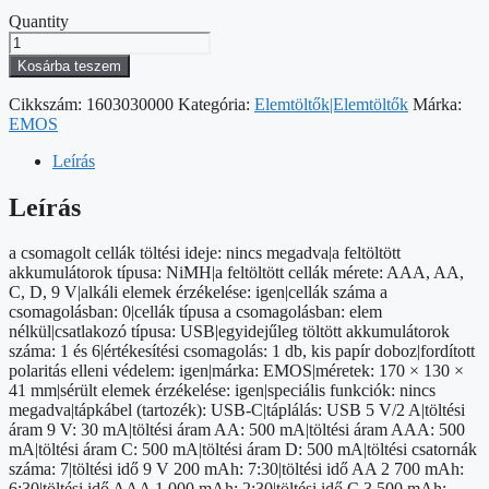
Quantity
EMOS
Elemtöltő
Kosárba teszem
BCN-
60U
Cikkszám:
1603030000
Kategória:
Elemtöltők|Elemtöltők
Márka:
mennyiség
EMOS
Leírás
Leírás
a csomagolt cellák töltési ideje: nincs megadva|a feltöltött
akkumulátorok típusa: NiMH|a feltöltött cellák mérete: AAA, AA,
C, D, 9 V|alkáli elemek érzékelése: igen|cellák száma a
csomagolásban: 0|cellák típusa a csomagolásban: elem
nélkül|csatlakozó típusa: USB|egyidejűleg töltött akkumulátorok
száma: 1 és 6|értékesítési csomagolás: 1 db, kis papír doboz|fordított
polaritás elleni védelem: igen|márka: EMOS|méretek: 170 × 130 ×
41 mm|sérült elemek érzékelése: igen|speciális funkciók: nincs
megadva|tápkábel (tartozék): USB-C|táplálás: USB 5 V/2 A|töltési
áram 9 V: 30 mA|töltési áram AA: 500 mA|töltési áram AAA: 500
mA|töltési áram C: 500 mA|töltési áram D: 500 mA|töltési csatornák
száma: 7|töltési idő 9 V 200 mAh: 7:30|töltési idő AA 2 700 mAh:
6:30|töltési idő AAA 1 000 mAh: 2:30|töltési idő C 3 500 mAh: