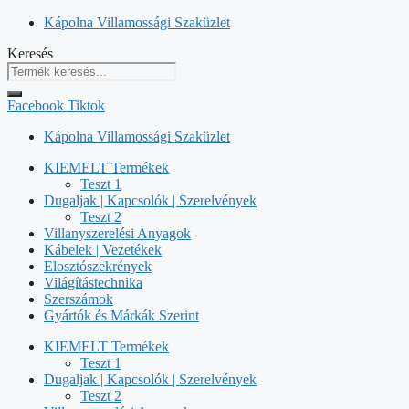
Kilépés
Kápolna Villamossági Szaküzlet
a
Keresés
tartalomba
Facebook
Tiktok
Kápolna Villamossági Szaküzlet
KIEMELT Termékek
Teszt 1
Dugaljak | Kapcsolók | Szerelvények
Teszt 2
Villanyszerelési Anyagok
Kábelek | Vezetékek
Elosztószekrények
Világítástechnika
Szerszámok
Gyártók és Márkák Szerint
KIEMELT Termékek
Teszt 1
Dugaljak | Kapcsolók | Szerelvények
Teszt 2