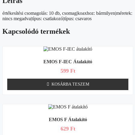
Leírás
értékesítési csomagolás: 10 db, csomag|koaxhoz: bármilyen|méretek:
nincs megadva|típus: csatlakozó|típus: csavaros
Kapcsolódó termékek
EMOS F-IEC Átalakító
599
Ft
KOSÁRBA TESZEM
EMOS F Átalakító
629
Ft