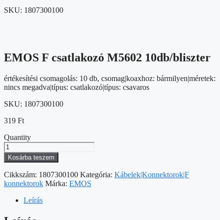
SKU:
1807300100
EMOS F csatlakozó M5602 10db/bliszter
értékesítési csomagolás: 10 db, csomag|koaxhoz: bármilyen|méretek:
nincs megadva|típus: csatlakozó|típus: csavaros
SKU:
1807300100
319
Ft
Quantity
EMOS
F
Kosárba teszem
csatlakozó
M5602
Cikkszám:
1807300100
Kategória:
Kábelek|Konnektorok|F
10db/bliszter
konnektorok
Márka:
EMOS
mennyiség
Leírás