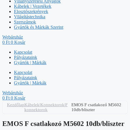
Villanyszerelési Anyagok
Kábelek | Vezetékek
Elosztószekrények
Világítástechnika
Szerszámok
Gyártók és Márkák Szerint
Webáruház
0
Ft
0
Kosár
Kapcsolat
Pályázataink
Gyártók | Márkák
Kapcsolat
Pályázataink
Gyártók | Márkák
Webáruház
0
Ft
0
Kosár
Kezdőlap
Kábelek|Konnektorok|F
EMOS F csatlakozó M5602
konnektorok
10db/bliszter
EMOS F csatlakozó M5602 10db/bliszter