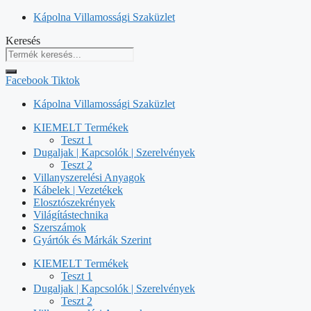
Kilépés
Kápolna Villamossági Szaküzlet
a
Keresés
tartalomba
Facebook
Tiktok
Kápolna Villamossági Szaküzlet
KIEMELT Termékek
Teszt 1
Dugaljak | Kapcsolók | Szerelvények
Teszt 2
Villanyszerelési Anyagok
Kábelek | Vezetékek
Elosztószekrények
Világítástechnika
Szerszámok
Gyártók és Márkák Szerint
KIEMELT Termékek
Teszt 1
Dugaljak | Kapcsolók | Szerelvények
Teszt 2