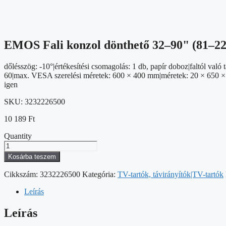
EMOS Fali konzol dönthető 32–90" (81–2
dőlésszög: -10°|értékesítési csomagolás: 1 db, papír doboz|faltól va
60|max. VESA szerelési méretek: 600 × 400 mm|méretek: 20 × 650 × 1
igen
SKU:
3232226500
10 189
Ft
Quantity
EMOS
Fali
Kosárba teszem
konzol
dönthető
Cikkszám:
3232226500
Kategória:
TV-tartók, távirányítók|TV-tartók
32–
90"
Leírás
(81–
229
Leírás
cm)