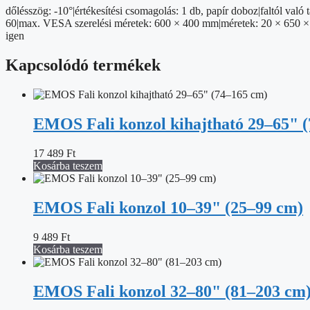
mennyiség
dőlésszög: -10°|értékesítési csomagolás: 1 db, papír doboz|faltól va
60|max. VESA szerelési méretek: 600 × 400 mm|méretek: 20 × 650 × 1
igen
Kapcsolódó termékek
EMOS Fali konzol kihajtható 29–65" 
17 489
Ft
Kosárba teszem
EMOS Fali konzol 10–39" (25–99 cm)
9 489
Ft
Kosárba teszem
EMOS Fali konzol 32–80" (81–203 cm