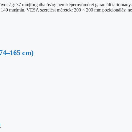
ló távolság: 37 mm|forgathatóság: nem|képernyőméret garantált tartomá
40 mm|min. VESA szerelési méretek: 200 × 200 mm|pozícionálás: nem|rög
(74–165 cm)
)