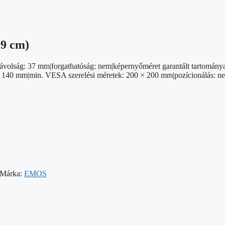
29 cm)
ló távolság: 37 mm|forgathatóság: nem|képernyőméret garantált tartomá
40 mm|min. VESA szerelési méretek: 200 × 200 mm|pozícionálás: nem|rög
Márka:
EMOS