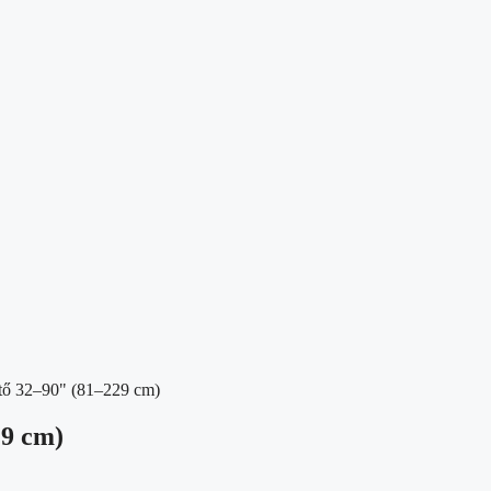
tő 32–90" (81–229 cm)
29 cm)