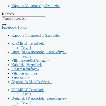
Kilépés
Kápolna Villamossági Szaküzlet
a
Keresés
tartalomba
Facebook
Tiktok
Kápolna Villamossági Szaküzlet
KIEMELT Termékek
Teszt 1
Dugaljak | Kapcsolók | Szerelvények
Teszt 2
Villanyszerelési Anyagok
Kábelek | Vezetékek
Elosztószekrények
Világítástechnika
Szerszámok
Gyártók és Márkák Szerint
KIEMELT Termékek
Teszt 1
Dugaljak | Kapcsolók | Szerelvények
Teszt 2