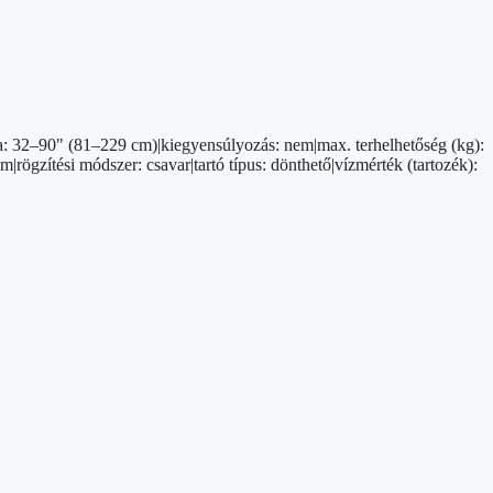
nya: 32–90" (81–229 cm)|kiegyensúlyozás: nem|max. terhelhetőség (kg):
zítési módszer: csavar|tartó típus: dönthető|vízmérték (tartozék):