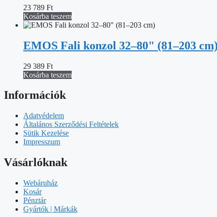
23 789
Ft
Kosárba teszem
EMOS Fali konzol 32–80" (81–203 cm
29 389
Ft
Kosárba teszem
Információk
Adatvédelem
Általános Szerződési Feltételek
Sütik Kezelése
Impresszum
Vásárlóknak
Webáruház
Kosár
Pénztár
Gyártók | Márkák