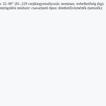
nya: 32–90" (81–229 cm)|kiegyensúlyozás: nem|max. terhelhetőség (kg):
zítési módszer: csavar|tartó típus: dönthető|vízmérték (tartozék):