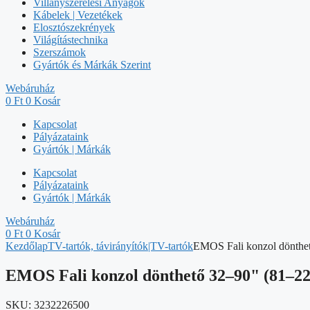
Villanyszerelési Anyagok
Kábelek | Vezetékek
Elosztószekrények
Világítástechnika
Szerszámok
Gyártók és Márkák Szerint
Webáruház
0
Ft
0
Kosár
Kapcsolat
Pályázataink
Gyártók | Márkák
Kapcsolat
Pályázataink
Gyártók | Márkák
Webáruház
0
Ft
0
Kosár
Kezdőlap
TV-tartók, távirányítók|TV-tartók
EMOS Fali konzol dönthe
EMOS Fali konzol dönthető 32–90" (81–2
SKU:
3232226500