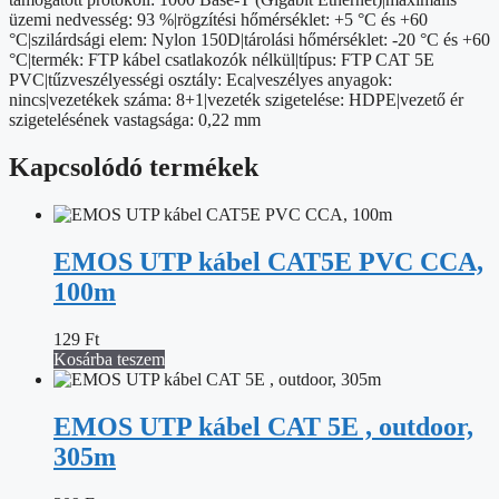
üzemi nedvesség: 93 %|rögzítési hőmérséklet: +5 °C és +60
°C|szilárdsági elem: Nylon 150D|tárolási hőmérséklet: -20 °C és +60
°C|termék: FTP kábel csatlakozók nélkül|típus: FTP CAT 5E
PVC|tűzveszélyességi osztály: Eca|veszélyes anyagok:
nincs|vezetékek száma: 8+1|vezeték szigetelése: HDPE|vezető ér
szigetelésének vastagsága: 0,22 mm
Kapcsolódó termékek
EMOS UTP kábel CAT5E PVC CCA,
100m
129
Ft
Kosárba teszem
EMOS UTP kábel CAT 5E , outdoor,
305m