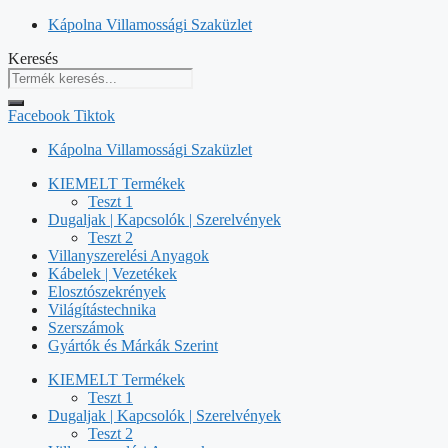
Kilépés
Kápolna Villamossági Szaküzlet
a
Keresés
tartalomba
Facebook
Tiktok
Kápolna Villamossági Szaküzlet
KIEMELT Termékek
Teszt 1
Dugaljak | Kapcsolók | Szerelvények
Teszt 2
Villanyszerelési Anyagok
Kábelek | Vezetékek
Elosztószekrények
Világítástechnika
Szerszámok
Gyártók és Márkák Szerint
KIEMELT Termékek
Teszt 1
Dugaljak | Kapcsolók | Szerelvények
Teszt 2