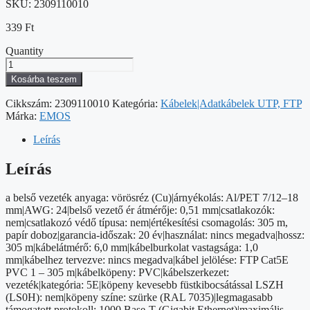
SKU:
2309110010
339
Ft
Quantity
EMOS
FTP
Kosárba teszem
kábel
CAT
Cikkszám:
2309110010
Kategória:
Kábelek|Adatkábelek UTP, FTP
5E
Márka:
EMOS
305m
mennyiség
Leírás
Leírás
a belső vezeték anyaga: vörösréz (Cu)|árnyékolás: Al/PET 7/12–18
mm|AWG: 24|belső vezető ér átmérője: 0,51 mm|csatlakozók:
nem|csatlakozó védő típusa: nem|értékesítési csomagolás: 305 m,
papír doboz|garancia-időszak: 20 év|használat: nincs megadva|hossz:
305 m|kábelátmérő: 6,0 mm|kábelburkolat vastagsága: 1,0
mm|kábelhez tervezve: nincs megadva|kábel jelölése: FTP Cat5E
PVC 1 – 305 m|kábelköpeny: PVC|kábelszerkezet:
vezeték|kategória: 5E|köpeny kevesebb füstkibocsátással LSZH
(LS0H): nem|köpeny színe: szürke (RAL 7035)|legmagasabb
támogatott protokoll: 1000 Base-T (Gigabit Ethernet)|maximális