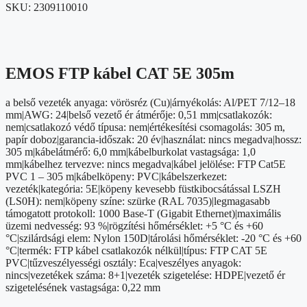
SKU:
2309110010
EMOS FTP kábel CAT 5E 305m
a belső vezeték anyaga: vörösréz (Cu)|árnyékolás: Al/PET 7/12–18
mm|AWG: 24|belső vezető ér átmérője: 0,51 mm|csatlakozók:
nem|csatlakozó védő típusa: nem|értékesítési csomagolás: 305 m,
papír doboz|garancia-időszak: 20 év|használat: nincs megadva|hossz:
305 m|kábelátmérő: 6,0 mm|kábelburkolat vastagsága: 1,0
mm|kábelhez tervezve: nincs megadva|kábel jelölése: FTP Cat5E
PVC 1 – 305 m|kábelköpeny: PVC|kábelszerkezet:
vezeték|kategória: 5E|köpeny kevesebb füstkibocsátással LSZH
(LS0H): nem|köpeny színe: szürke (RAL 7035)|legmagasabb
támogatott protokoll: 1000 Base-T (Gigabit Ethernet)|maximális
üzemi nedvesség: 93 %|rögzítési hőmérséklet: +5 °C és +60
°C|szilárdsági elem: Nylon 150D|tárolási hőmérséklet: -20 °C és +60
°C|termék: FTP kábel csatlakozók nélkül|típus: FTP CAT 5E
PVC|tűzveszélyességi osztály: Eca|veszélyes anyagok:
nincs|vezetékek száma: 8+1|vezeték szigetelése: HDPE|vezető ér
szigetelésének vastagsága: 0,22 mm