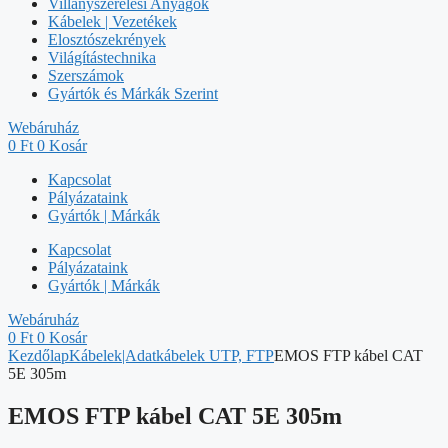
Villanyszerelési Anyagok
Kábelek | Vezetékek
Elosztószekrények
Világítástechnika
Szerszámok
Gyártók és Márkák Szerint
Webáruház
0
Ft
0
Kosár
Kapcsolat
Pályázataink
Gyártók | Márkák
Kapcsolat
Pályázataink
Gyártók | Márkák
Webáruház
0
Ft
0
Kosár
Kezdőlap
Kábelek|Adatkábelek UTP, FTP
EMOS FTP kábel CAT
5E 305m
EMOS FTP kábel CAT 5E 305m