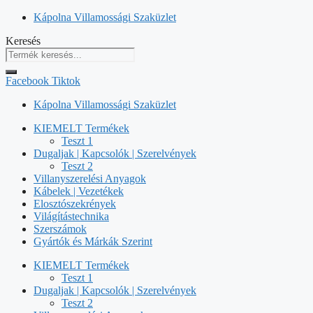
Kilépés
Kápolna Villamossági Szaküzlet
a
Keresés
tartalomba
Facebook
Tiktok
Kápolna Villamossági Szaküzlet
KIEMELT Termékek
Teszt 1
Dugaljak | Kapcsolók | Szerelvények
Teszt 2
Villanyszerelési Anyagok
Kábelek | Vezetékek
Elosztószekrények
Világítástechnika
Szerszámok
Gyártók és Márkák Szerint
KIEMELT Termékek
Teszt 1
Dugaljak | Kapcsolók | Szerelvények
Teszt 2