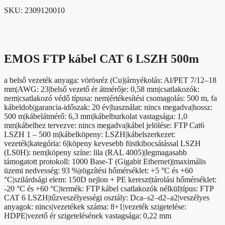
SKU:
2309120010
EMOS FTP kábel CAT 6 LSZH 500m
a belső vezeték anyaga: vörösréz (Cu)|árnyékolás: Al/PET 7/12–18
mm|AWG: 23|belső vezető ér átmérője: 0,58 mm|csatlakozók:
nem|csatlakozó védő típusa: nem|értékesítési csomagolás: 500 m, fa
kábeldob|garancia-időszak: 20 év|használat: nincs megadva|hossz:
500 m|kábelátmérő: 6,3 mm|kábelburkolat vastagsága: 1,0
mm|kábelhez tervezve: nincs megadva|kábel jelölése: FTP Cat6
LSZH 1 – 500 m|kábelköpeny: LSZH|kábelszerkezet:
vezeték|kategória: 6|köpeny kevesebb füstkibocsátással LSZH
(LS0H): nem|köpeny színe: lila (RAL 4005)|legmagasabb
támogatott protokoll: 1000 Base-T (Gigabit Ethernet)|maximális
üzemi nedvesség: 93 %|rögzítési hőmérséklet: +5 °C és +60
°C|szilárdsági elem: 150D nejlon + PE kereszt|tárolási hőmérséklet:
-20 °C és +60 °C|termék: FTP kábel csatlakozók nélkül|típus: FTP
CAT 6 LSZH|tűzveszélyességi osztály: Dca–s2–d2–a2|veszélyes
anyagok: nincs|vezetékek száma: 8+1|vezeték szigetelése:
HDPE|vezető ér szigetelésének vastagsága: 0,22 mm