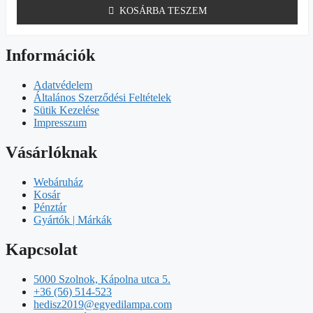
KOSÁRBA TESZEM
Információk
Adatvédelem
Általános Szerződési Feltételek
Sütik Kezelése
Impresszum
Vásárlóknak
Webáruház
Kosár
Pénztár
Gyártók | Márkák
Kapcsolat
5000 Szolnok, Kápolna utca 5.
+36 (56) 514-523
hedisz2019@egyedilampa.com