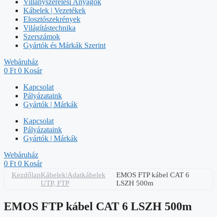
Villanyszerelési Anyagok
Kábelek | Vezetékek
Elosztószekrények
Világítástechnika
Szerszámok
Gyártók és Márkák Szerint
Webáruház
0
Ft
0
Kosár
Kapcsolat
Pályázataink
Gyártók | Márkák
Kapcsolat
Pályázataink
Gyártók | Márkák
Webáruház
0
Ft
0
Kosár
Kezdőlap
Kábelek|Adatkábelek
EMOS FTP kábel CAT 6
UTP, FTP
LSZH 500m
EMOS FTP kábel CAT 6 LSZH 500m