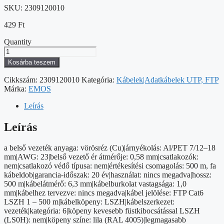
SKU:
2309120010
429
Ft
Quantity
EMOS
FTP
Kosárba teszem
kábel
CAT
Cikkszám:
2309120010
Kategória:
Kábelek|Adatkábelek UTP, FTP
6
Márka:
EMOS
LSZH
500m
Leírás
mennyiség
Leírás
a belső vezeték anyaga: vörösréz (Cu)|árnyékolás: Al/PET 7/12–18
mm|AWG: 23|belső vezető ér átmérője: 0,58 mm|csatlakozók:
nem|csatlakozó védő típusa: nem|értékesítési csomagolás: 500 m, fa
kábeldob|garancia-időszak: 20 év|használat: nincs megadva|hossz:
500 m|kábelátmérő: 6,3 mm|kábelburkolat vastagsága: 1,0
mm|kábelhez tervezve: nincs megadva|kábel jelölése: FTP Cat6
LSZH 1 – 500 m|kábelköpeny: LSZH|kábelszerkezet:
vezeték|kategória: 6|köpeny kevesebb füstkibocsátással LSZH
(LS0H): nem|köpeny színe: lila (RAL 4005)|legmagasabb