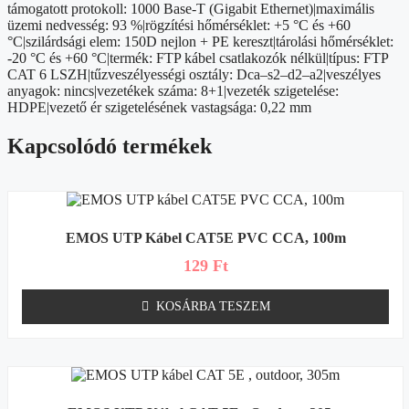
támogatott protokoll: 1000 Base-T (Gigabit Ethernet)|maximális
üzemi nedvesség: 93 %|rögzítési hőmérséklet: +5 °C és +60
°C|szilárdsági elem: 150D nejlon + PE kereszt|tárolási hőmérséklet:
-20 °C és +60 °C|termék: FTP kábel csatlakozók nélkül|típus: FTP
CAT 6 LSZH|tűzveszélyességi osztály: Dca–s2–d2–a2|veszélyes
anyagok: nincs|vezetékek száma: 8+1|vezeték szigetelése:
HDPE|vezető ér szigetelésének vastagsága: 0,22 mm
Kapcsolódó termékek
EMOS UTP Kábel CAT5E PVC CCA, 100m
129
Ft
KOSÁRBA TESZEM