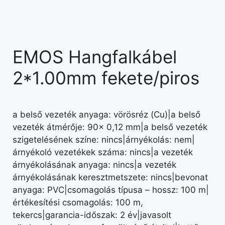
EMOS Hangfalkábel
2*1.00mm fekete/piros
a belső vezeték anyaga: vörösréz (Cu)|a belső
vezeték átmérője: 90× 0,12 mm|a belső vezeték
szigetelésének színe: nincs|árnyékolás: nem|
árnyékoló vezetékek száma: nincs|a vezeték
árnyékolásának anyaga: nincs|a vezeték
árnyékolásának keresztmetszete: nincs|bevonat
anyaga: PVC|csomagolás típusa – hossz: 100 m|
értékesítési csomagolás: 100 m,
tekercs|garancia-időszak: 2 év|javasolt