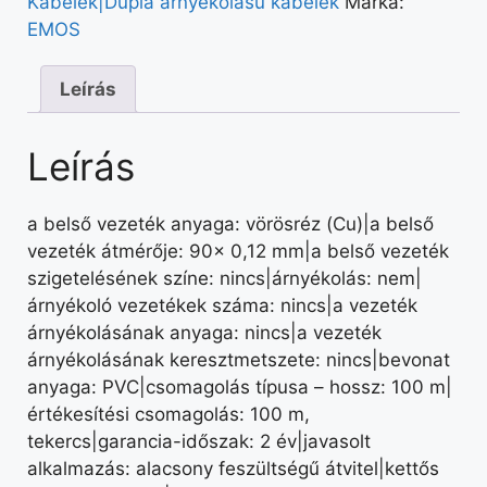
Kábelek|Dupla árnyékolású kábelek
Márka:
EMOS
Leírás
Leírás
a belső vezeték anyaga: vörösréz (Cu)|a belső
vezeték átmérője: 90× 0,12 mm|a belső vezeték
szigetelésének színe: nincs|árnyékolás: nem|
árnyékoló vezetékek száma: nincs|a vezeték
árnyékolásának anyaga: nincs|a vezeték
árnyékolásának keresztmetszete: nincs|bevonat
anyaga: PVC|csomagolás típusa – hossz: 100 m|
értékesítési csomagolás: 100 m,
tekercs|garancia-időszak: 2 év|javasolt
alkalmazás: alacsony feszültségű átvitel|kettős