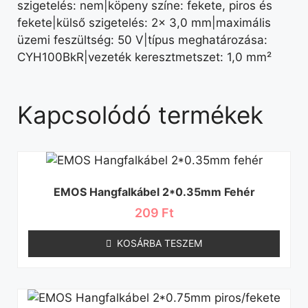
szigetelés: nem|köpeny színe: fekete, piros és
fekete|külső szigetelés: 2× 3,0 mm|maximális
üzemi feszültség: 50 V|típus meghatározása:
CYH100BkR|vezeték keresztmetszet: 1,0 mm²
Kapcsolódó termékek
EMOS Hangfalkábel 2*0.35mm Fehér
209
Ft
KOSÁRBA TESZEM