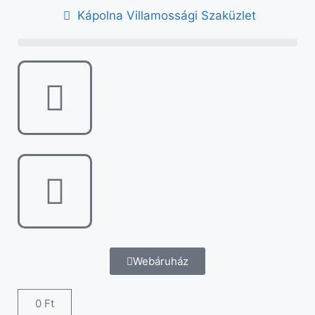
Kápolna Villamossági Szaküzlet
Webáruház
0
Ft