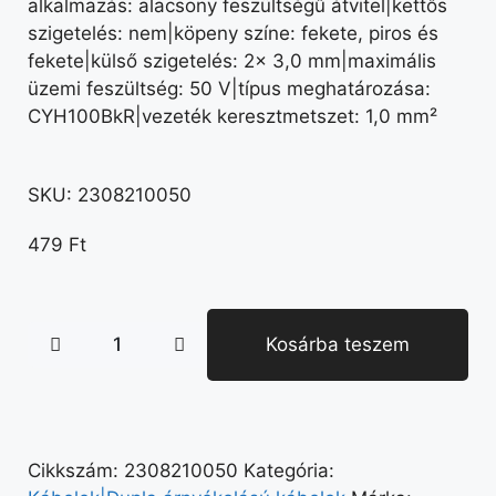
alkalmazás: alacsony feszültségű átvitel|kettős
szigetelés: nem|köpeny színe: fekete, piros és
fekete|külső szigetelés: 2× 3,0 mm|maximális
üzemi feszültség: 50 V|típus meghatározása:
CYH100BkR|vezeték keresztmetszet: 1,0 mm²
SKU:
2308210050
479
Ft
Kosárba teszem
Cikkszám:
2308210050
Kategória: