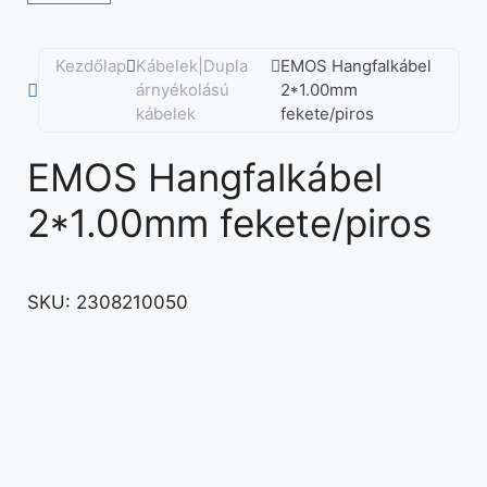
Kezdőlap
Kábelek|Dupla
EMOS Hangfalkábel
árnyékolású
2*1.00mm
kábelek
fekete/piros
EMOS Hangfalkábel
2*1.00mm fekete/piros
SKU:
2308210050