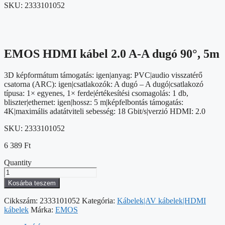
SKU:
2333101052
EMOS HDMI kábel 2.0 A-A dugó 90°, 5m
3D képformátum támogatás: igen|anyag: PVC|audio visszatérő
csatorna (ARC): igen|csatlakozók: A dugó – A dugó|csatlakozó
típusa: 1× egyenes, 1× ferde|értékesítési csomagolás: 1 db,
bliszter|ethernet: igen|hossz: 5 m|képfelbontás támogatás:
4K|maximális adatátviteli sebesség: 18 Gbit/s|verzió HDMI: 2.0
SKU:
2333101052
6 389
Ft
Quantity
EMOS
HDMI
Kosárba teszem
kábel
2.0
Cikkszám:
2333101052
Kategória:
Kábelek|AV kábelek|HDMI
A-
kábelek
Márka:
EMOS
A