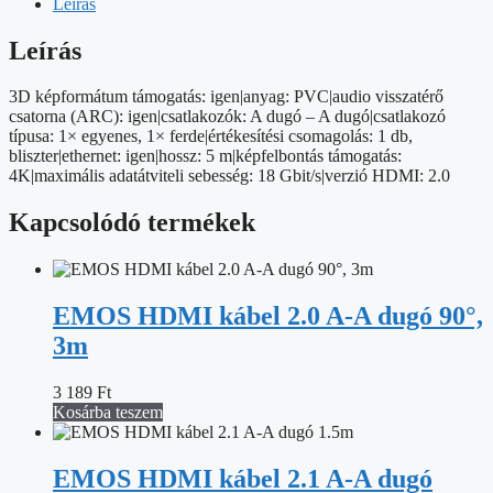
dugó
Leírás
90°,
5m
Leírás
mennyiség
3D képformátum támogatás: igen|anyag: PVC|audio visszatérő
csatorna (ARC): igen|csatlakozók: A dugó – A dugó|csatlakozó
típusa: 1× egyenes, 1× ferde|értékesítési csomagolás: 1 db,
bliszter|ethernet: igen|hossz: 5 m|képfelbontás támogatás:
4K|maximális adatátviteli sebesség: 18 Gbit/s|verzió HDMI: 2.0
Kapcsolódó termékek
EMOS HDMI kábel 2.0 A-A dugó 90°,
3m
3 189
Ft
Kosárba teszem
EMOS HDMI kábel 2.1 A-A dugó