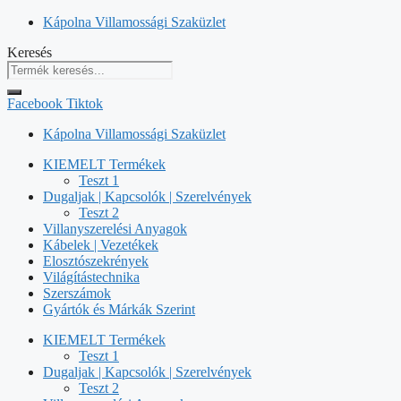
Kilépés
Kápolna Villamossági Szaküzlet
a
Keresés
tartalomba
Facebook
Tiktok
Kápolna Villamossági Szaküzlet
KIEMELT Termékek
Teszt 1
Dugaljak | Kapcsolók | Szerelvények
Teszt 2
Villanyszerelési Anyagok
Kábelek | Vezetékek
Elosztószekrények
Világítástechnika
Szerszámok
Gyártók és Márkák Szerint
KIEMELT Termékek
Teszt 1
Dugaljak | Kapcsolók | Szerelvények
Teszt 2