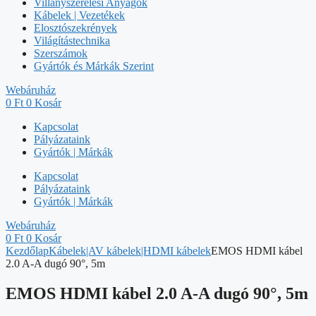
Villanyszerelési Anyagok
Kábelek | Vezetékek
Elosztószekrények
Világítástechnika
Szerszámok
Gyártók és Márkák Szerint
Webáruház
0
Ft
0
Kosár
Kapcsolat
Pályázataink
Gyártók | Márkák
Kapcsolat
Pályázataink
Gyártók | Márkák
Webáruház
0
Ft
0
Kosár
Kezdőlap
Kábelek|AV kábelek|HDMI kábelek
EMOS HDMI kábel
2.0 A-A dugó 90°, 5m
EMOS HDMI kábel 2.0 A-A dugó 90°, 5m