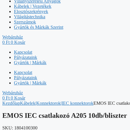
Villanyszerelési Anyagok
Kábelek | Vezetékek
Elosztószekrények
Világítástechnika
Szerszámok
Gyártók és Márkák Szerint
Webáruház
0
Ft
0
Kosár
Kapcsolat
Pályázataink
Gyártók | Márkák
Kapcsolat
Pályázataink
Gyártók | Márkák
Webáruház
0
Ft
0
Kosár
Kezdőlap
Kábelek|Konnektorok|IEC konnektorok
EMOS IEC csatlako
EMOS IEC csatlakozó A205 10db/bliszter
SKU:
1804100300