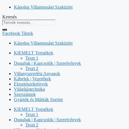
Kilépés
Kápolna Villamossági Szaküzlet
a
Keresés
tartalomba
Facebook
Tiktok
Kápolna Villamossági Szaküzlet
KIEMELT Termékek
Teszt 1
Dugaljak | Kapcsolók | Szerelvények
Teszt 2
Villanyszerelési Anyagok
Kábelek | Vezetékek
Elosztószekrények
Világítástechnika
Szerszámok
Gyártók és Márkák Szerint
KIEMELT Termékek
Teszt 1
Dugaljak | Kapcsolók | Szerelvények
Teszt 2