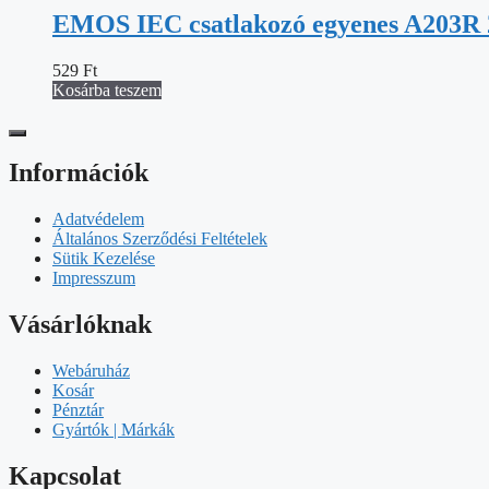
EMOS IEC csatlakozó egyenes A203R 2
529
Ft
Kosárba teszem
Információk
Adatvédelem
Általános Szerződési Feltételek
Sütik Kezelése
Impresszum
Vásárlóknak
Webáruház
Kosár
Pénztár
Gyártók | Márkák
Kapcsolat