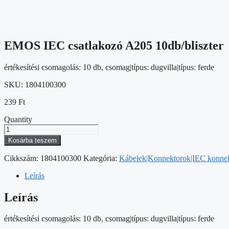
EMOS IEC csatlakozó A205 10db/bliszter
értékesítési csomagolás: 10 db, csomag|típus: dugvilla|típus: ferde
SKU:
1804100300
239
Ft
Quantity
EMOS
IEC
Kosárba teszem
csatlakozó
A205
Cikkszám:
1804100300
Kategória:
Kábelek|Konnektorok|IEC konne
10db/bliszter
mennyiség
Leírás
Leírás
értékesítési csomagolás: 10 db, csomag|típus: dugvilla|típus: ferde