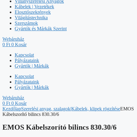
Villanyszerelési Anyagok
Kábelek | Vezetékek
Elosztószekrények
Világítástechnika
Szerszámok
Gyártók és Márkák Szerint
Webáruház
0
Ft
0
Kosár
Kapcsolat
Pályázataink
Gyártók | Márkák
Kapcsolat
Pályázataink
Gyártók | Márkák
Webáruház
0
Ft
0
Kosár
Kezdőlap
Szerelési anyag, szalagok|Kábelek, klipek rögzítése
EMOS
Kábelszorító bilincs 830.30/6
EMOS Kábelszorító bilincs 830.30/6