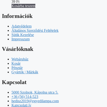
39
Ft
Kosárba teszem
Információk
Adatvédelem
Általános Szerződési Feltételek
Sütik Kezelése
Impresszum
Vásárlóknak
Webáruház
Kosár
Pénztár
Gyártók | Márkák
Kapcsolat
5000 Szolnok, Kápolna utca 5.
+36 (56) 514-523
hedisz2019@egyedilampa.com
Kapcsolati ív