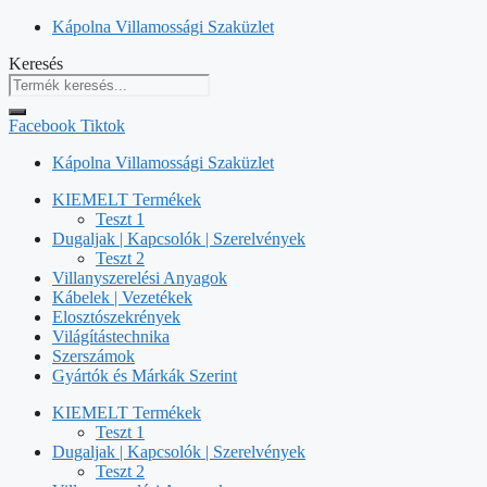
Kilépés
Kápolna Villamossági Szaküzlet
a
Keresés
tartalomba
Facebook
Tiktok
Kápolna Villamossági Szaküzlet
KIEMELT Termékek
Teszt 1
Dugaljak | Kapcsolók | Szerelvények
Teszt 2
Villanyszerelési Anyagok
Kábelek | Vezetékek
Elosztószekrények
Világítástechnika
Szerszámok
Gyártók és Márkák Szerint
KIEMELT Termékek
Teszt 1
Dugaljak | Kapcsolók | Szerelvények
Teszt 2