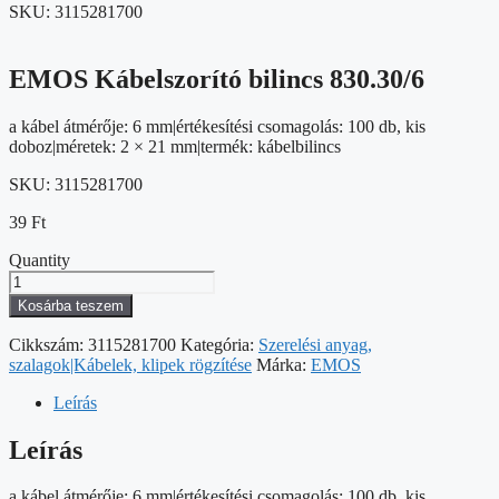
SKU:
3115281700
EMOS Kábelszorító bilincs 830.30/6
a kábel átmérője: 6 mm|értékesítési csomagolás: 100 db, kis
doboz|méretek: 2 × 21 mm|termék: kábelbilincs
SKU:
3115281700
39
Ft
Quantity
EMOS
Kábelszorító
Kosárba teszem
bilincs
830.30/6
Cikkszám:
3115281700
Kategória:
Szerelési anyag,
mennyiség
szalagok|Kábelek, klipek rögzítése
Márka:
EMOS
Leírás
Leírás
a kábel átmérője: 6 mm|értékesítési csomagolás: 100 db, kis