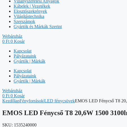
Villanyszerelési Anyagok
Kábelek | Vezetékek
Elosztószekrények
Világítástechnika
Szerszámok
Gyártók és Márkák Szerint
Webáruház
0
Ft
0
Kosár
Kapcsolat
Pályázataink
Gyártók | Márkák
Kapcsolat
Pályázataink
Gyártók | Márkák
Webáruház
0
Ft
0
Kosár
Kezdőlap
Fényforrások|LED fénycsövek
EMOS LED Fénycső T8 20,6
EMOS LED Fénycső T8 20,6W 1500 3100lm
SKU:
1535240000