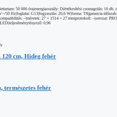
tartam: 50 000 óra|energiaosztály: D|értékesítési csomagolás: 10 db, 
V~/50 Hz|foglalat: G13|fogyasztás: 20,6 W|forma: T8|garancia-időszak: 5 
|kompatibilitás: –|méretek: 27 × 1514 × 27 mm|protokoll: –|sorozat: P
 LED|teljesítménytényező: 0,96
120 cm, Hideg fehér
 természetes fehér