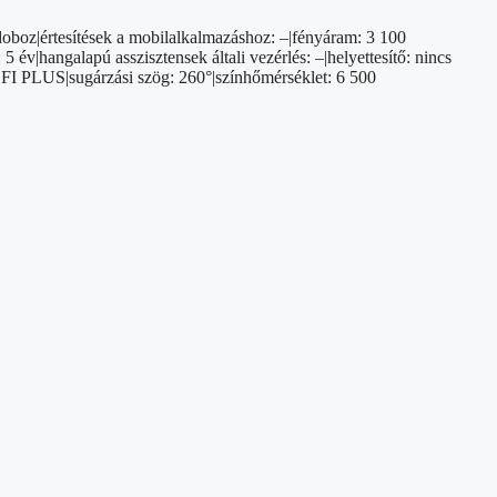
doboz|értesítések a mobilalkalmazáshoz: –|fényáram: 3 100
év|hangalapú asszisztensek általi vezérlés: –|helyettesítő: nincs
ROFI PLUS|sugárzási szög: 260°|színhőmérséklet: 6 500