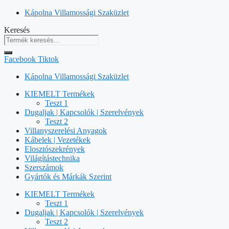
Kilépés
Kápolna Villamossági Szaküzlet
a
Keresés
tartalomba
Facebook
Tiktok
Kápolna Villamossági Szaküzlet
KIEMELT Termékek
Teszt 1
Dugaljak | Kapcsolók | Szerelvények
Teszt 2
Villanyszerelési Anyagok
Kábelek | Vezetékek
Elosztószekrények
Világítástechnika
Szerszámok
Gyártók és Márkák Szerint
KIEMELT Termékek
Teszt 1
Dugaljak | Kapcsolók | Szerelvények
Teszt 2