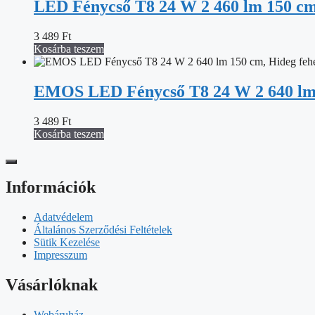
LED Fénycső T8 24 W 2 460 lm 150 cm,
3 489
Ft
Kosárba teszem
EMOS LED Fénycső T8 24 W 2 640 lm 
3 489
Ft
Kosárba teszem
Információk
Adatvédelem
Általános Szerződési Feltételek
Sütik Kezelése
Impresszum
Vásárlóknak
Webáruház