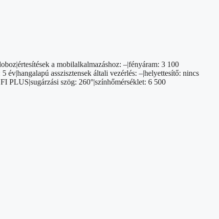
doboz|értesítések a mobilalkalmazáshoz: –|fényáram: 3 100
év|hangalapú asszisztensek általi vezérlés: –|helyettesítő: nincs
ROFI PLUS|sugárzási szög: 260°|színhőmérséklet: 6 500