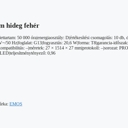
 hideg fehér
tartam: 50 000 óra|energiaosztály: D|értékesítési csomagolás: 10 db, 
V~/50 Hz|foglalat: G13|fogyasztás: 20,6 W|forma: T8|garancia-időszak: 5 
|kompatibilitás: –|méretek: 27 × 1514 × 27 mm|protokoll: –|sorozat: P
 LED|teljesítménytényező: 0,96
árka:
EMOS