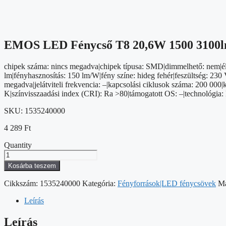
EMOS LED Fénycső T8 20,6W 1500 3100lm
chipek száma: nincs megadva|chipek típusa: SMD|dimmelhető: nem|élet
lm|fényhasznosítás: 150 lm/W|fény színe: hideg fehér|feszültség: 230 
megadva|jelátviteli frekvencia: –|kapcsolási ciklusok száma: 200 000
K|színvisszaadási index (CRI): Ra >80|támogatott OS: –|technológia:
SKU:
1535240000
4 289
Ft
Quantity
EMOS
LED
Kosárba teszem
Fénycső
T8
Cikkszám:
1535240000
Kategória:
Fényforrások|LED fénycsövek
M
20,6W
1500
Leírás
3100lm
hideg
Leírás