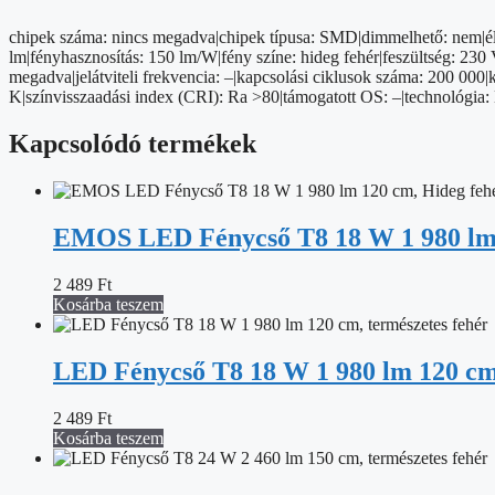
fehér
mennyiség
chipek száma: nincs megadva|chipek típusa: SMD|dimmelhető: nem|élet
lm|fényhasznosítás: 150 lm/W|fény színe: hideg fehér|feszültség: 230 
megadva|jelátviteli frekvencia: –|kapcsolási ciklusok száma: 200 000
K|színvisszaadási index (CRI): Ra >80|támogatott OS: –|technológia:
Kapcsolódó termékek
EMOS LED Fénycső T8 18 W 1 980 lm 
2 489
Ft
Kosárba teszem
LED Fénycső T8 18 W 1 980 lm 120 cm,
2 489
Ft
Kosárba teszem