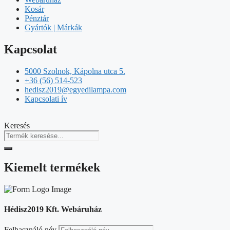
Kosár
Pénztár
Gyártók | Márkák
Kapcsolat
5000 Szolnok, Kápolna utca 5.
+36 (56) 514-523
hedisz2019@egyedilampa.com
Kapcsolati ív
Keresés
Kiemelt termékek
Hédisz2019 Kft. Webáruház
Felhasználó név