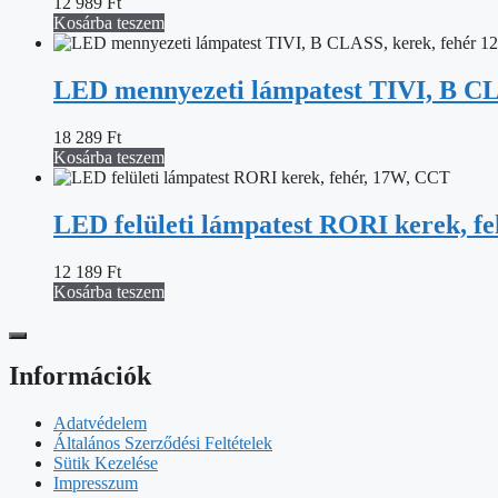
12 989
Ft
Kosárba teszem
LED mennyezeti lámpatest TIVI, B CLA
18 289
Ft
Kosárba teszem
LED felületi lámpatest RORI kerek, f
12 189
Ft
Kosárba teszem
Információk
Adatvédelem
Általános Szerződési Feltételek
Sütik Kezelése
Impresszum