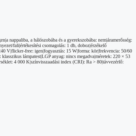
 igen|a nappaliba, a hálószobába és a gyerekszobába: nem|áramerősség:
yezet/fali|értékesítési csomagolás: 1 db, doboz|érzékelő
0 V|flicker-free: igen|fogyasztás: 15 W|forma: kör|frekvencia: 50/60
us: klasszikus lámpatest|LGP anyag: nincs megadva|méretek: 220 × 53
éklet: 4 000 K|színvisszaadási index (CRI): Ra > 80|távvezérlő: