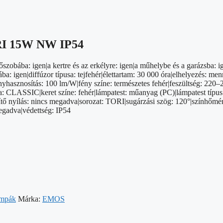
 15W NW IP54
őszobába: igen|a kertre és az erkélyre: igen|a műhelybe és a garázsba:
igen|diffúzor típusa: tejfehér|élettartam: 30 000 óra|elhelyezés: menn
hasznosítás: 100 lm/W|fény színe: természetes fehér|feszültség: 220–24
ria: CLASSIC|keret színe: fehér|lámpatest: műanyag (PC)|lámpatest típ
tő nyílás: nincs megadva|sorozat: TORI|sugárzási szög: 120°|színhőmérs
egadva|védettség: IP54
ámpák
Márka:
EMOS