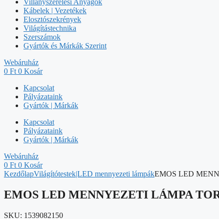
Villanyszerelési Anyagok
Kábelek | Vezetékek
Elosztószekrények
Világítástechnika
Szerszámok
Gyártók és Márkák Szerint
Webáruház
0
Ft
0
Kosár
Kapcsolat
Pályázataink
Gyártók | Márkák
Kapcsolat
Pályázataink
Gyártók | Márkák
Webáruház
0
Ft
0
Kosár
Kezdőlap
Világítótestek|LED mennyezeti lámpák
EMOS LED MENNY
EMOS LED MENNYEZETI LÁMPA TORI
SKU:
1539082150