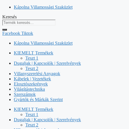
Kilépés
Kápolna Villamossági Szaküzlet
a
Keresés
tartalomba
Facebook
Tiktok
Kápolna Villamossági Szaküzlet
KIEMELT Termékek
Teszt 1
Dugaljak | Kapcsolók | Szerelvények
Teszt 2
Villanyszerelési Anyagok
Kábelek | Vezetékek
Elosztószekrények
Világítástechnika
Szerszámok
Gyártók és Márkák Szerint
KIEMELT Termékek
Teszt 1
Dugaljak | Kapcsolók | Szerelvények
Teszt 2