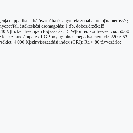
 igen|a nappaliba, a hálószobába és a gyerekszobába: nem|áramerősség:
yezet/fali|értékesítési csomagolás: 1 db, doboz|érzékelő
0 V|flicker-free: igen|fogyasztás: 15 W|forma: kör|frekvencia: 50/60
us: klasszikus lámpatest|LGP anyag: nincs megadva|méretek: 220 × 53
éklet: 4 000 K|színvisszaadási index (CRI): Ra > 80|távvezérlő: