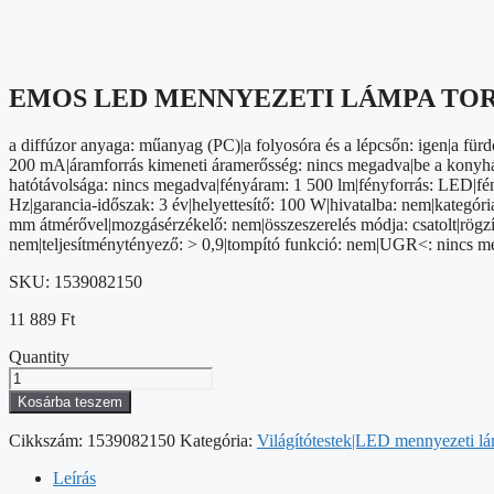
EMOS LED MENNYEZETI LÁMPA TORI
a diffúzor anyaga: műanyag (PC)|a folyosóra és a lépcsőn: igen|a fürd
200 mA|áramforrás kimeneti áramerősség: nincs megadva|be a konyhába: 
hatótávolsága: nincs megadva|fényáram: 1 500 lm|fényforrás: LED|fény
Hz|garancia-időszak: 3 év|helyettesítő: 100 W|hivatalba: nem|kategó
mm átmérővel|mozgásérzékelő: nem|összeszerelés módja: csatolt|rögzí
nem|teljesítménytényező: > 0,9|tompító funkció: nem|UGR<: nincs m
SKU:
1539082150
11 889
Ft
Quantity
EMOS
LED
Kosárba teszem
MENNYEZETI
LÁMPA
Cikkszám:
1539082150
Kategória:
Világítótestek|LED mennyezeti l
TORI
15W
Leírás