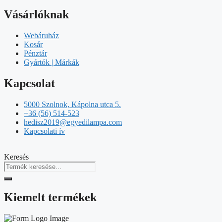
Vásárlóknak
Webáruház
Kosár
Pénztár
Gyártók | Márkák
Kapcsolat
5000 Szolnok, Kápolna utca 5.
+36 (56) 514-523
hedisz2019@egyedilampa.com
Kapcsolati ív
Keresés
Kiemelt termékek