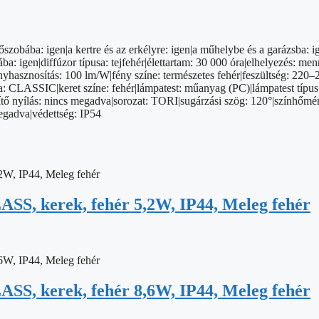
őszobába: igen|a kertre és az erkélyre: igen|a műhelybe és a garázsba:
igen|diffúzor típusa: tejfehér|élettartam: 30 000 óra|elhelyezés: menn
hasznosítás: 100 lm/W|fény színe: természetes fehér|feszültség: 220–24
ria: CLASSIC|keret színe: fehér|lámpatest: műanyag (PC)|lámpatest típ
tő nyílás: nincs megadva|sorozat: TORI|sugárzási szög: 120°|színhőmérs
egadva|védettség: IP54
SS, kerek, fehér 5,2W, IP44, Meleg fehér
SS, kerek, fehér 8,6W, IP44, Meleg fehér