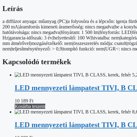
NW
IP54
Leírás
mennyiség
a diffúzor anyaga: műanyag (PC)|a folyosóra és a lépcsőn: igen|a fürd
200 mA|áramforrás kimeneti áramerősség: nincs megadva|be a konyhába: 
hatótávolsága: nincs megadva|fényáram: 1 500 lm|fényforrás: LED|fény
Hz|garancia-időszak: 3 év|helyettesítő: 100 W|hivatalba: nem|kategó
mm átmérővel|mozgásérzékelő: nem|összeszerelés módja: csatolt|rögzí
nem|teljesítménytényező: > 0,9|tompító funkció: nem|UGR<: nincs m
Kapcsolódó termékek
LED mennyezeti lámpatest TIVI, B CLA
10 189
Ft
Kosárba teszem
LED mennyezeti lámpatest TIVI, B CLA