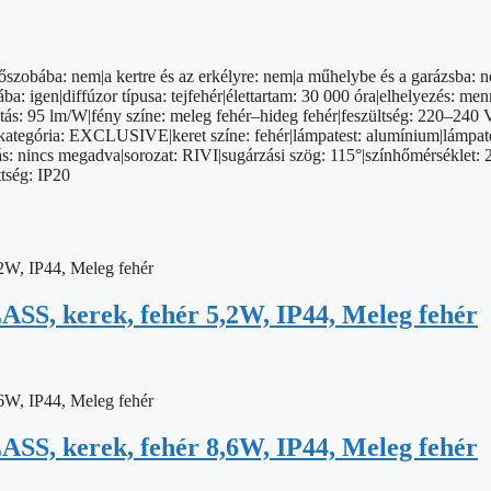
őszobába: nem|a kertre és az erkélyre: nem|a műhelybe és a garázsba: 
 igen|diffúzor típusa: tejfehér|élettartam: 30 000 óra|elhelyezés: menn
s: 95 lm/W|fény színe: meleg fehér–hideg fehér|feszültség: 220–240 V|
n|kategória: EXCLUSIVE|keret színe: fehér|lámpatest: alumínium|lámpat
s: nincs megadva|sorozat: RIVI|sugárzási szög: 115°|színhőmérséklet: 
tség: IP20
SS, kerek, fehér 5,2W, IP44, Meleg fehér
SS, kerek, fehér 8,6W, IP44, Meleg fehér