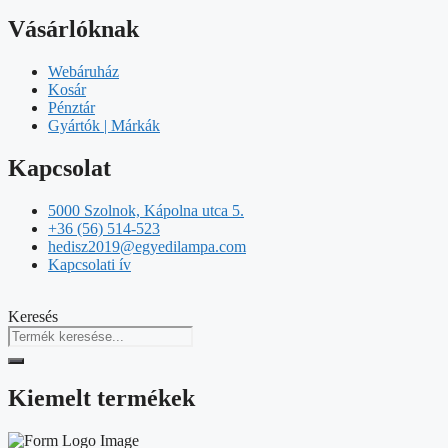
Vásárlóknak
Webáruház
Kosár
Pénztár
Gyártók | Márkák
Kapcsolat
5000 Szolnok, Kápolna utca 5.
+36 (56) 514-523
hedisz2019@egyedilampa.com
Kapcsolati ív
Keresés
Kiemelt termékek