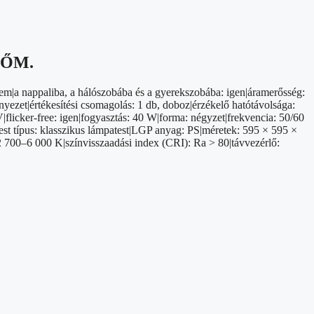
HŐM.
nem|a nappaliba, a hálószobába és a gyerekszobába: igen|áramerősség:
yezet|értékesítési csomagolás: 1 db, doboz|érzékelő hatótávolsága:
flicker-free: igen|fogyasztás: 40 W|forma: négyzet|frekvencia: 50/60
est típus: klasszikus lámpatest|LGP anyag: PS|méretek: 595 × 595 ×
2 700–6 000 K|színvisszaadási index (CRI): Ra > 80|távvezérlő: