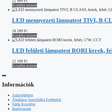
12 989
Ft
Kosárba teszem
LED mennyezeti lámpatest TIVI, B CLA
18 289
Ft
Kosárba teszem
LED felületi lámpatest RORI kerek, f
12 189
Ft
Kosárba teszem
Információk
Adatvédelem
Általános Szerződési Feltételek
Sütik Kezelése
Impresszum