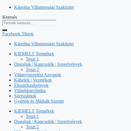
Kilépés
Kápolna Villamossági Szaküzlet
a
Keresés
tartalomba
Facebook
Tiktok
Kápolna Villamossági Szaküzlet
KIEMELT Termékek
Teszt 1
Dugaljak | Kapcsolók | Szerelvények
Teszt 2
Villanyszerelési Anyagok
Kábelek | Vezetékek
Elosztószekrények
Világítástechnika
Szerszámok
Gyártók és Márkák Szerint
KIEMELT Termékek
Teszt 1
Dugaljak | Kapcsolók | Szerelvények
Teszt 2