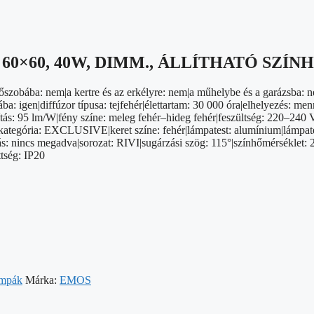
60×60, 40W, DIMM., ÁLLÍTHATÓ SZÍN
őszobába: nem|a kertre és az erkélyre: nem|a műhelybe és a garázsba: 
 igen|diffúzor típusa: tejfehér|élettartam: 30 000 óra|elhelyezés: menn
s: 95 lm/W|fény színe: meleg fehér–hideg fehér|feszültség: 220–240 V|
n|kategória: EXCLUSIVE|keret színe: fehér|lámpatest: alumínium|lámpat
s: nincs megadva|sorozat: RIVI|sugárzási szög: 115°|színhőmérséklet: 
tség: IP20
ámpák
Márka:
EMOS