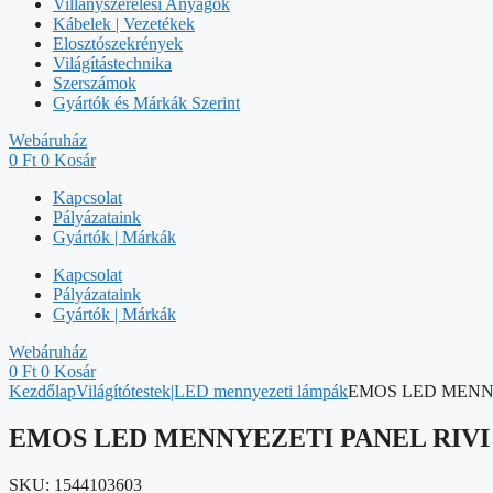
Villanyszerelési Anyagok
Kábelek | Vezetékek
Elosztószekrények
Világítástechnika
Szerszámok
Gyártók és Márkák Szerint
Webáruház
0
Ft
0
Kosár
Kapcsolat
Pályázataink
Gyártók | Márkák
Kapcsolat
Pályázataink
Gyártók | Márkák
Webáruház
0
Ft
0
Kosár
Kezdőlap
Világítótestek|LED mennyezeti lámpák
EMOS LED MENNY
EMOS LED MENNYEZETI PANEL RIVI 
SKU:
1544103603