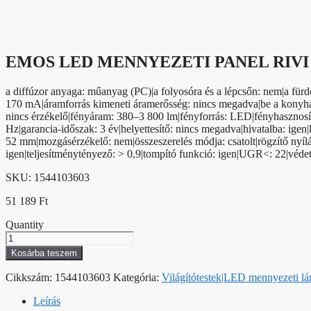
EMOS LED MENNYEZETI PANEL RIVI 
a diffúzor anyaga: műanyag (PC)|a folyosóra és a lépcsőn: nem|a fürd
170 mA|áramforrás kimeneti áramerősség: nincs megadva|be a konyhába:
nincs érzékelő|fényáram: 380–3 800 lm|fényforrás: LED|fényhasznosítá
Hz|garancia-időszak: 3 év|helyettesítő: nincs megadva|hivatalba: ige
52 mm|mozgásérzékelő: nem|összeszerelés módja: csatolt|rögzítő nyílá
igen|teljesítménytényező: > 0,9|tompító funkció: igen|UGR<: 22|védet
SKU:
1544103603
51 189
Ft
Quantity
EMOS
LED
Kosárba teszem
MENNYEZETI
PANEL
Cikkszám:
1544103603
Kategória:
Világítótestek|LED mennyezeti l
RIVI
60x60,
Leírás