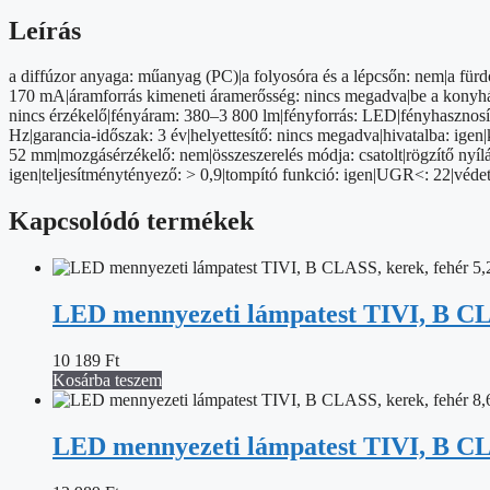
40W,
DIMM.,
Leírás
ÁLLÍTHATÓ
SZÍNHŐM.
a diffúzor anyaga: műanyag (PC)|a folyosóra és a lépcsőn: nem|a fürd
mennyiség
170 mA|áramforrás kimeneti áramerősség: nincs megadva|be a konyhába:
nincs érzékelő|fényáram: 380–3 800 lm|fényforrás: LED|fényhasznosítá
Hz|garancia-időszak: 3 év|helyettesítő: nincs megadva|hivatalba: ige
52 mm|mozgásérzékelő: nem|összeszerelés módja: csatolt|rögzítő nyílá
igen|teljesítménytényező: > 0,9|tompító funkció: igen|UGR<: 22|védet
Kapcsolódó termékek
LED mennyezeti lámpatest TIVI, B CLA
10 189
Ft
Kosárba teszem
LED mennyezeti lámpatest TIVI, B CLA