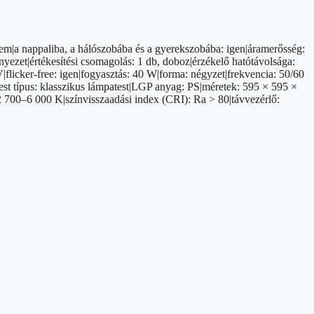
nem|a nappaliba, a hálószobába és a gyerekszobába: igen|áramerősség:
yezet|értékesítési csomagolás: 1 db, doboz|érzékelő hatótávolsága:
flicker-free: igen|fogyasztás: 40 W|forma: négyzet|frekvencia: 50/60
est típus: klasszikus lámpatest|LGP anyag: PS|méretek: 595 × 595 ×
2 700–6 000 K|színvisszaadási index (CRI): Ra > 80|távvezérlő: