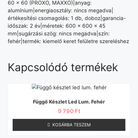
60 × 60 (PROXO, MAXXO)|anyag:
alumínium|energiaosztály: nincs megadva|
értékesítési csomagolás: 1 db, doboz|garancia-
időszak: 2 év|méretek: 600 × 600 × 45
mm|sugárzási szög: nincs megadva|szín:
fehér|termék: kiemelő keret felületre szereléshez
Kapcsolódó termékek
Függő Készlet Led Lum. Fehér
9 790
Ft
KOSÁRBA TESZEM