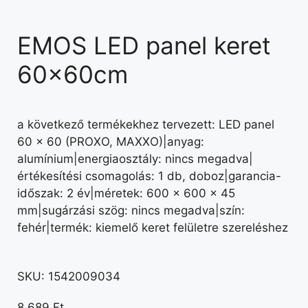
EMOS LED panel keret
60x60cm
a következő termékekhez tervezett: LED panel
60 × 60 (PROXO, MAXXO)|anyag:
alumínium|energiaosztály: nincs megadva|
értékesítési csomagolás: 1 db, doboz|garancia-
időszak: 2 év|méretek: 600 × 600 × 45
mm|sugárzási szög: nincs megadva|szín:
fehér|termék: kiemelő keret felületre szereléshez
SKU:
1542009034
8 689
Ft