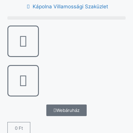
Kápolna Villamossági Szaküzlet
Webáruház
0
Ft