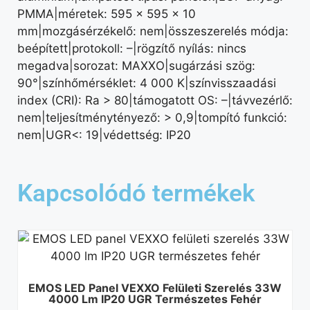
PMMA|méretek: 595 × 595 × 10
mm|mozgásérzékelő: nem|összeszerelés módja:
beépített|protokoll: –|rögzítő nyílás: nincs
megadva|sorozat: MAXXO|sugárzási szög:
90°|színhőmérséklet: 4 000 K|színvisszaadási
index (CRI): Ra > 80|támogatott OS: –|távvezérlő:
nem|teljesítménytényező: > 0,9|tompító funkció:
nem|UGR<: 19|védettség: IP20
Kapcsolódó termékek
EMOS LED Panel VEXXO Felületi Szerelés 33W
4000 Lm IP20 UGR Természetes Fehér