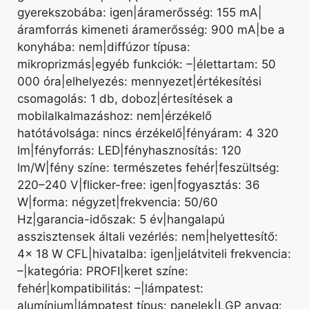
gyerekszobába: igen|áramerősség: 155 mA|
áramforrás kimeneti áramerősség: 900 mA|be a
konyhába: nem|diffúzor típusa:
mikroprizmás|egyéb funkciók: –|élettartam: 50
000 óra|elhelyezés: mennyezet|értékesítési
csomagolás: 1 db, doboz|értesítések a
mobilalkalmazáshoz: nem|érzékelő
hatótávolsága: nincs érzékelő|fényáram: 4 320
lm|fényforrás: LED|fényhasznosítás: 120
lm/W|fény színe: természetes fehér|feszültség:
220–240 V|flicker-free: igen|fogyasztás: 36
W|forma: négyzet|frekvencia: 50/60
Hz|garancia-időszak: 5 év|hangalapú
asszisztensek általi vezérlés: nem|helyettesítő:
4× 18 W CFL|hivatalba: igen|jelátviteli frekvencia:
–|kategória: PROFI|keret színe:
fehér|kompatibilitás: –|lámpatest:
alumínium|lámpatest típus: panelek|LGP anyag: