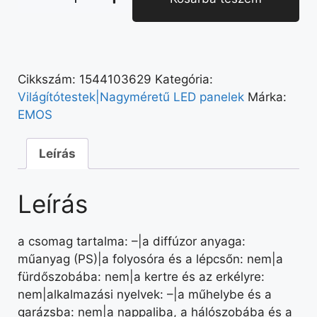
Cikkszám:
1544103629
Kategória:
Világítótestek|Nagyméretű LED panelek
Márka:
EMOS
Leírás
Leírás
a csomag tartalma: –|a diffúzor anyaga:
műanyag (PS)|a folyosóra és a lépcsőn: nem|a
fürdőszobába: nem|a kertre és az erkélyre:
nem|alkalmazási nyelvek: –|a műhelybe és a
garázsba: nem|a nappaliba, a hálószobába és a