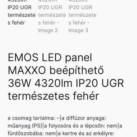
EMOS LED panel
MAXXO beépíthető
36W 4320lm IP20 UGR
természetes fehér
a csomag tartalma: –|a diffúzor anyaga:
műanyag (PS)|a folyosóra és a lépcsőn: nem|a
fürdőszobába: nem|a kertre és az erkélyre: