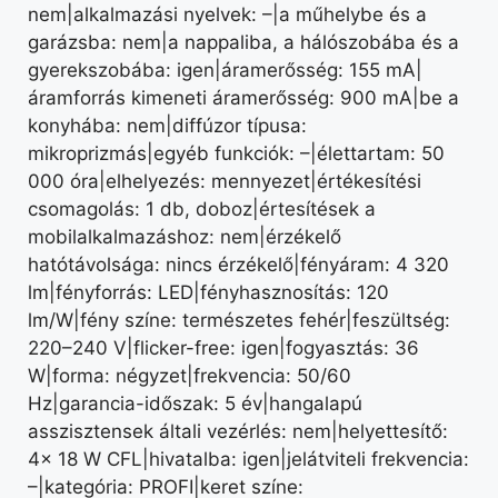
nem|alkalmazási nyelvek: –|a műhelybe és a
garázsba: nem|a nappaliba, a hálószobába és a
gyerekszobába: igen|áramerősség: 155 mA|
áramforrás kimeneti áramerősség: 900 mA|be a
konyhába: nem|diffúzor típusa:
mikroprizmás|egyéb funkciók: –|élettartam: 50
000 óra|elhelyezés: mennyezet|értékesítési
csomagolás: 1 db, doboz|értesítések a
mobilalkalmazáshoz: nem|érzékelő
hatótávolsága: nincs érzékelő|fényáram: 4 320
lm|fényforrás: LED|fényhasznosítás: 120
lm/W|fény színe: természetes fehér|feszültség:
220–240 V|flicker-free: igen|fogyasztás: 36
W|forma: négyzet|frekvencia: 50/60
Hz|garancia-időszak: 5 év|hangalapú
asszisztensek általi vezérlés: nem|helyettesítő:
4× 18 W CFL|hivatalba: igen|jelátviteli frekvencia:
–|kategória: PROFI|keret színe: