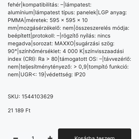
fehér|kompatibilitás: –|lámpatest:
alumínium|lámpatest típus: panelek|LGP anyag:
PMMA|méretek: 595 × 595 × 10
mm|mozgásérzékelő: nem|összeszerelés módja:
beépített|protokoll: –|rögzítő nyílás: nincs
megadva|sorozat: MAXXO|sugárzási szög:
90°|színhőmérséklet: 4 000 K|színvisszaadási
index (CRI): Ra > 80|támogatott OS: –|távvezérlő:
nem|teljesítménytényező: > 0,9|tompító funkció:
nem|UGR<: 19|védettség: IP20
SKU:
1544103629
21 189
Ft
Kosárba teszem