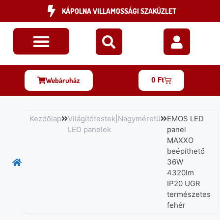
KÁPOLNA VILLAMOSSÁGI SZAKÜZLET
Webáruház
0
Ft
Kezdőlap
Világítótestek|Nagyméretű
EMOS LED
LED panelek
panel
MAXXO
beépíthető
36W
4320lm
IP20 UGR
természetes
fehér