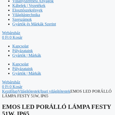
Villanyszerelési Anyagok
Kábelek | Vezetékek
Elosztószekrények
Világítástechnika
Szerszámok
Gyártók és Márkák Szerint
Webáruház
0
Ft
0
Kosár
Kapcsolat
Pályázataink
Gyártók | Márkák
Kapcsolat
Pályázataink
Gyártók | Márkák
Webáruház
0
Ft
0
Kosár
Kezdőlap
Világítótestek|Ipari világítótestek
EMOS LED PORÁLLÓ
LÁMPA FESTY 51W, IP65
EMOS LED PORÁLLÓ LÁMPA FESTY
51W, IP65