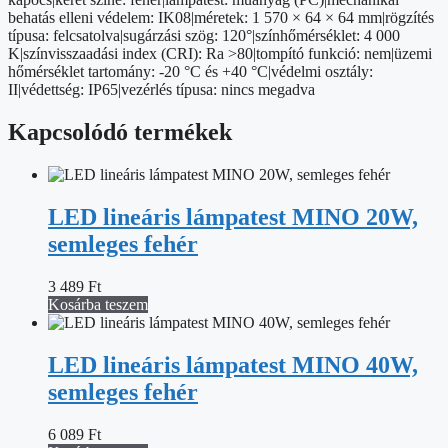
behatás elleni védelem: IK08|méretek: 1 570 × 64 × 64 mm|rögzítés
típusa: felcsatolva|sugárzási szög: 120°|színhőmérséklet: 4 000
K|színvisszaadási index (CRI): Ra >80|tompító funkció: nem|üzemi
hőmérséklet tartomány: -20 °C és +40 °C|védelmi osztály:
II|védettség: IP65|vezérlés típusa: nincs megadva
Kapcsolódó termékek
LED lineáris lámpatest MINO 20W,
semleges fehér
3 489
Ft
Kosárba teszem
LED lineáris lámpatest MINO 40W,
semleges fehér
6 089
Ft