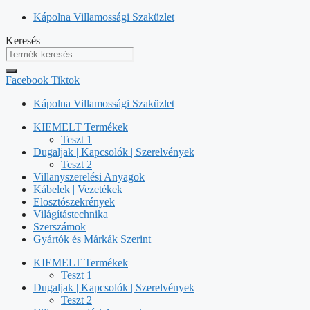
Kilépés
Kápolna Villamossági Szaküzlet
a
Keresés
tartalomba
Facebook
Tiktok
Kápolna Villamossági Szaküzlet
KIEMELT Termékek
Teszt 1
Dugaljak | Kapcsolók | Szerelvények
Teszt 2
Villanyszerelési Anyagok
Kábelek | Vezetékek
Elosztószekrények
Világítástechnika
Szerszámok
Gyártók és Márkák Szerint
KIEMELT Termékek
Teszt 1
Dugaljak | Kapcsolók | Szerelvények
Teszt 2