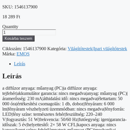
SKU:
1546137900
18 289
Ft
Quantity
EMOS
LED
Kosárba teszem
PORÁLLÓ
LÁMPA
Cikkszám:
1546137900
Kategória:
Világítótestek|Ipari világítótestek
FESTY
Márka:
EMOS
51W,
IP65
Leírás
mennyiség
Leírás
a diffúzor anyaga: műanyag (PC)|a diffúzor anyaga:
tejfehér|akkumulátor garancia: nincs megadva|anyag: műanyag (PC)|
áramerősség: 230 mA|áthidalási idő: nincs megadva|élettartam: 50
000 óra|értékesítési csomagolás: 1 db, doboz|fényáram: 6 000
lm|fényáram vészhelyzeti üzemmódban: nincs megadva|fényforrás:
LED|fény színe: természetes fehér|feszültség: 220–240
V|fogyasztás: 51 W|frekvencia: 50/60 Hz|futóegység: igen|garancia-
időszak: 5 év|helyettesítő: 2× 58 W CFL|kapocs anyaga: nincs
kapocs|keret színe: fehér|lámpatest: műanyag (PC)|mechanikai