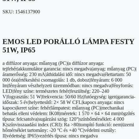
SKU:
1546137900
EMOS LED PORÁLLÓ LÁMPA FESTY
51W, IP65
a diffúzor anyaga: műanyag (PC)|a diffúzor anyaga:
tejfehér|akkumulátor garancia: nincs megadva|anyag: műanyag (PC)|
áramerősség: 230 mA|áthidalási idő: nincs megadva|élettartam: 50
000 óra|értékesítési csomagolás: 1 db, doboz|fényáram: 6 000
lm|fényáram vészhelyzeti üzemmódban: nincs megadva|fényforrás:
LED|fény színe: természetes fehér|feszültség: 220–240
V|fogyasztás: 51 W|frekvencia: 50/60 Hz|futóegység: igen|garancia-
időszak: 5 év|helyettesítő: 2× 58 W CFL|kapocs anyaga: nincs
kapocs|keret színe: fehér|lámpatest: műanyag (PC)|mechanikai
behatás elleni védelem: IK08|méretek: 1 570 × 64 × 64 mm|rögzítés
típusa: felcsatolva|sugárzási szög: 120°|színhőmérséklet: 4 000
K|színvisszaadási index (CRI): Ra >80|tompító funkció: nem|üzemi
hőmérséklet tartomány: -20 °C és +40 °C|védelmi osztály:
II|védettség: IP65|vezérlés típusa: nincs megadva