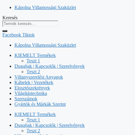
Kilépés
Kápolna Villamossági Szaküzlet
a
Keresés
tartalomba
Facebook
Tiktok
Kápolna Villamossági Szaküzlet
KIEMELT Termékek
Teszt 1
Dugaljak | Kapcsolók | Szerelvények
Teszt 2
Villanyszerelési Anyagok
Kábelek | Vezetékek
Elosztószekrények
Világítástechnika
Szerszámok
Gyártók és Márkák Szerint
KIEMELT Termékek
Teszt 1
Dugaljak | Kapcsolók | Szerelvények
Teszt 2