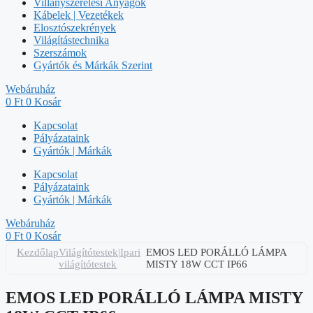
Villanyszerelési Anyagok
Kábelek | Vezetékek
Elosztószekrények
Világítástechnika
Szerszámok
Gyártók és Márkák Szerint
Webáruház
0
Ft
0
Kosár
Kapcsolat
Pályázataink
Gyártók | Márkák
Kapcsolat
Pályázataink
Gyártók | Márkák
Webáruház
0
Ft
0
Kosár
Kezdőlap
Világítótestek|Ipari
EMOS LED PORÁLLÓ LÁMPA
világítótestek
MISTY 18W CCT IP66
EMOS LED PORÁLLÓ LÁMPA MISTY