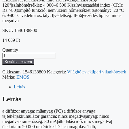
120°|színhőmérséklet: 4 000–6 500 K|színvisszaadási index (CRI):
Ra >80|tompító funkció: nem|üzemi hőmérséklet tartomány: -20 °C
és +40 °C|védelmi osztály: I|védettség: IP66|vezérlés típusa: nincs
megadva
SKU:
1546138800
14 689
Ft
Quantity
EMOS
LED
Kosárba teszem
PORÁLLÓ
LÁMPA
Cikkszám:
1546138800
Kategória:
Világítótestek|Ipari világítótestek
MISTY
Márka:
EMOS
18W
CCT
Leírás
IP66
mennyiség
Leírás
a diffúzor anyaga: műanyag (PC)|a diffúzor anyaga:
tejfehér|akkumulátor garancia: nincs megadva|anyag: nincs
megadva|áramerősség: 80 mA|áthidalási idő: nincs megadva|
élettartam: 50 000 óra|értékesítési csomagolás: 1 db,