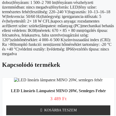
doboz|fényáram: 1 500–2 700 lm|fényáram vészhelyzeti
üzemmódban: nincs megadva|fényforrás: LED|fény színe:
természetes fehér|feszültség: 220–240 V|fogyasztás: 10–13–16–18
W|frekvencia: 50/60 Hz|futóegység: igen|garancia-időszak: 5
év|helyettesítő: 2× 18 W CFL|kapocs anyaga: rozsdamentes
acél|keret színe: szürke|lámpatest: műanyag (PC)|mechanikai behatás
elleni védelem: IK08|méretek: 670 × 85 × 80 mm|rögzítés típusa:
felcsatolva, felakasztva, falra szerelve|sugárzási szög:
120°|színhőmérséklet: 4 000–6 500 K|színvisszaadási index (CRI):
Ra >80|tompító funkció: nem|üzemi hőmérséklet tartomány: -20 °C
és +40 °C|védelmi osztály: I|védettség: IP66|vezérlés típusa: nincs
megadva
Kapcsolódó termékek
LED Lineáris Lámpatest MINO 20W, Semleges Fehér
3 489
Ft
KOSÁRBA TESZEM