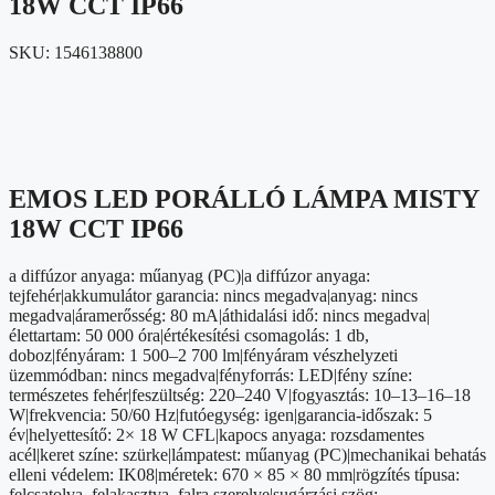
18W CCT IP66
SKU:
1546138800
EMOS LED PORÁLLÓ LÁMPA MISTY
18W CCT IP66
a diffúzor anyaga: műanyag (PC)|a diffúzor anyaga:
tejfehér|akkumulátor garancia: nincs megadva|anyag: nincs
megadva|áramerősség: 80 mA|áthidalási idő: nincs megadva|
élettartam: 50 000 óra|értékesítési csomagolás: 1 db,
doboz|fényáram: 1 500–2 700 lm|fényáram vészhelyzeti
üzemmódban: nincs megadva|fényforrás: LED|fény színe:
természetes fehér|feszültség: 220–240 V|fogyasztás: 10–13–16–18
W|frekvencia: 50/60 Hz|futóegység: igen|garancia-időszak: 5
év|helyettesítő: 2× 18 W CFL|kapocs anyaga: rozsdamentes
acél|keret színe: szürke|lámpatest: műanyag (PC)|mechanikai behatás
elleni védelem: IK08|méretek: 670 × 85 × 80 mm|rögzítés típusa:
felcsatolva, felakasztva, falra szerelve|sugárzási szög: