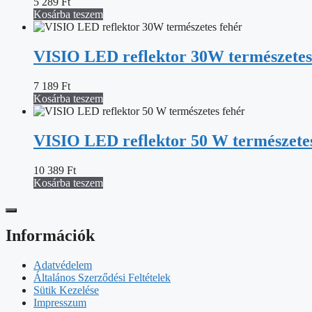
5 289
Ft
Kosárba teszem
VISIO LED reflektor 30W természetes
7 189
Ft
Kosárba teszem
VISIO LED reflektor 50 W természetes
10 389
Ft
Kosárba teszem
Információk
Adatvédelem
Általános Szerződési Feltételek
Sütik Kezelése
Impresszum