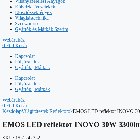
Villanyszerelési Anyagok
Kábelek | Vezetékek
Elosztószekrények
Világítástechnika
Szerszámok
Gyártók és Márkák Szerint
Webáruház
0
Ft
0
Kosár
Kapcsolat
Pályázataink
Gyártók | Márkák
Kapcsolat
Pályázataink
Gyártók | Márkák
Webáruház
0
Ft
0
Kosár
Kezdőlap
Világítótestek|Reflektorok
EMOS LED reflektor INOVO 30W 
EMOS LED reflektor INOVO 30W 3300lm m
SKU:
1531242732