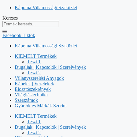
Kilépés
Kápolna Villamossági Szaküzlet
a
Keresés
tartalomba
Facebook
Tiktok
Kápolna Villamossági Szaküzlet
KIEMELT Termékek
Teszt 1
Dugaljak | Kapcsolók | Szerelvények
Teszt 2
Villanyszerelési Anyagok
Kábelek | Vezetékek
Elosztószekrények
Világítástechnika
Szerszámok
Gyártók és Márkák Szerint
KIEMELT Termékek
Teszt 1
Dugaljak | Kapcsolók | Szerelvények
Teszt 2