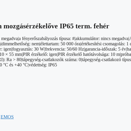
ozgásérzékelőve IP65 term. fehér
incs megadva|a fényerőszabályozás típusa: #|akkumulátor: nincs megadv
immelhetőség: nem|élettartam: 50 000 óra|értékesítési csomagolás: 1 
: igen|fogyasztás: 30 W|frekvencia: 50/60 Hz|garancia-időszak: 5 év|has
10 × 55 mm|PIR érzékelő: igen|PIR érzékelő hatótávolsága: 10 m|próba
CRI): Ra > 80|tápegység-csatlakozók száma: 0|tápegység-csatlakozó típus
20 °C és +40 °C|védettség: IP65
:
EMOS