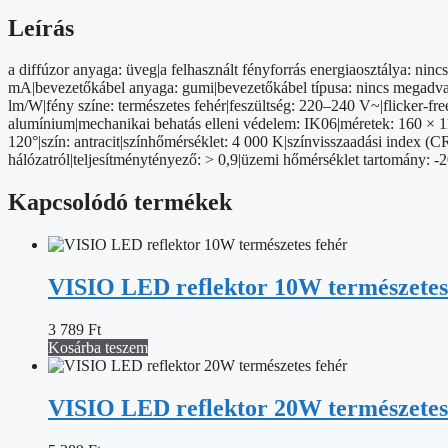
mozgásérzékelőve
IP65
Leírás
term.
fehér
a diffúzor anyaga: üveg|a felhasznált fényforrás energiaosztálya: n
mennyiség
mA|bevezetőkábel anyaga: gumi|bevezetőkábel típusa: nincs megadva|d
lm/W|fény színe: természetes fehér|feszültség: 220–240 V~|flicker-free
alumínium|mechanikai behatás elleni védelem: IK06|méretek: 160 × 1
120°|szín: antracit|színhőmérséklet: 4 000 K|színvisszaadási index (
hálózatról|teljesítménytényező: > 0,9|üzemi hőmérséklet tartomány: -
Kapcsolódó termékek
VISIO LED reflektor 10W természetes
3 789
Ft
Kosárba teszem
VISIO LED reflektor 20W természetes