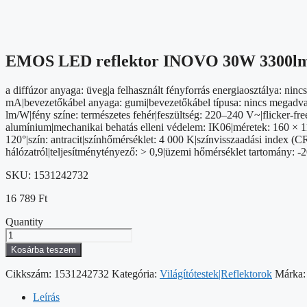
EMOS LED reflektor INOVO 30W 3300lm m
a diffúzor anyaga: üveg|a felhasznált fényforrás energiaosztálya: n
mA|bevezetőkábel anyaga: gumi|bevezetőkábel típusa: nincs megadva|d
lm/W|fény színe: természetes fehér|feszültség: 220–240 V~|flicker-free
alumínium|mechanikai behatás elleni védelem: IK06|méretek: 160 × 1
120°|szín: antracit|színhőmérséklet: 4 000 K|színvisszaadási index (
hálózatról|teljesítménytényező: > 0,9|üzemi hőmérséklet tartomány: -
SKU:
1531242732
16 789
Ft
Quantity
EMOS
LED
Kosárba teszem
reflektor
INOVO
Cikkszám:
1531242732
Kategória:
Világítótestek|Reflektorok
Márka
30W
3300lm
Leírás