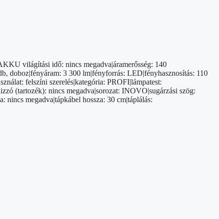
a|AKKU világítási idő: nincs megadva|áramerősség: 140
db, doboz|fényáram: 3 300 lm|fényforrás: LED|fényhasznosítás: 110
ználat: felszíni szerelés|kategória: PROFI|lámpatest:
izzó (tartozék): nincs megadva|sorozat: INOVO|sugárzási szög:
a: nincs megadva|tápkábel hossza: 30 cm|táplálás: