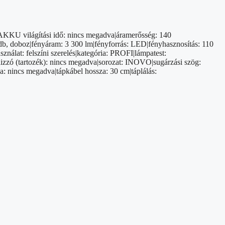
a|AKKU világítási idő: nincs megadva|áramerősség: 140
db, doboz|fényáram: 3 300 lm|fényforrás: LED|fényhasznosítás: 110
ználat: felszíni szerelés|kategória: PROFI|lámpatest:
izzó (tartozék): nincs megadva|sorozat: INOVO|sugárzási szög:
a: nincs megadva|tápkábel hossza: 30 cm|táplálás: