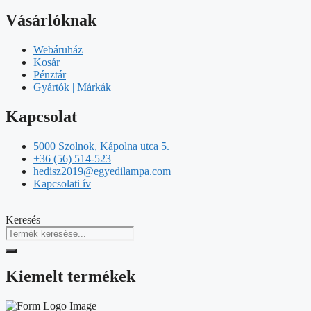
Vásárlóknak
Webáruház
Kosár
Pénztár
Gyártók | Márkák
Kapcsolat
5000 Szolnok, Kápolna utca 5.
+36 (56) 514-523
hedisz2019@egyedilampa.com
Kapcsolati ív
Keresés
Kiemelt termékek