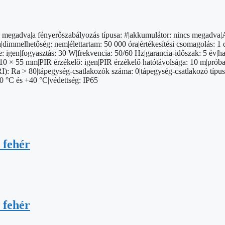
incs megadva|a fényerőszabályozás típusa: #|akkumulátor: nincs megadv
immelhetőség: nem|élettartam: 50 000 óra|értékesítési csomagolás: 1 
: igen|fogyasztás: 30 W|frekvencia: 50/60 Hz|garancia-időszak: 5 év|has
10 × 55 mm|PIR érzékelő: igen|PIR érzékelő hatótávolsága: 10 m|próba
CRI): Ra > 80|tápegység-csatlakozók száma: 0|tápegység-csatlakozó típus
20 °C és +40 °C|védettség: IP65
 fehér
 fehér