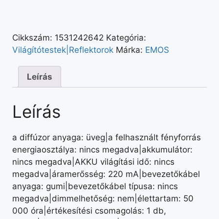
Cikkszám:
1531242642
Kategória:
Világítótestek|Reflektorok
Márka:
EMOS
Leírás
Leírás
a diffúzor anyaga: üveg|a felhasznált fényforrás
energiaosztálya: nincs megadva|akkumulátor:
nincs megadva|AKKU világítási idő: nincs
megadva|áramerősség: 220 mA|bevezetőkábel
anyaga: gumi|bevezetőkábel típusa: nincs
megadva|dimmelhetőség: nem|élettartam: 50
000 óra|értékesítési csomagolás: 1 db,