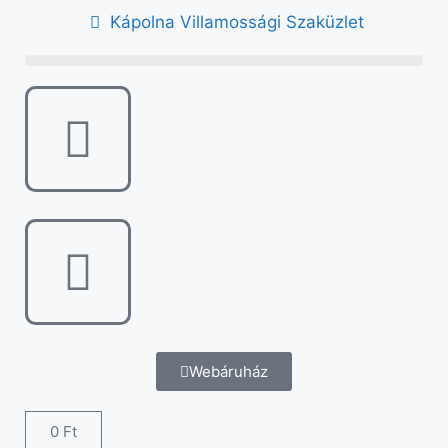
Kápolna Villamossági Szaküzlet
Webáruház
0
Ft