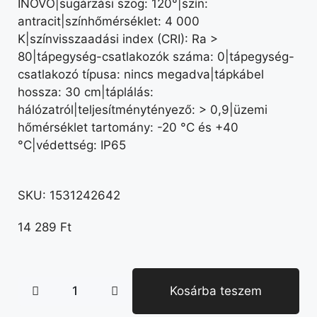
INOVO|sugárzási szög: 120°|szín:
antracit|színhőmérséklet: 4 000
K|színvisszaadási index (CRI): Ra >
80|tápegység-csatlakozók száma: 0|tápegység-
csatlakozó típusa: nincs megadva|tápkábel
hossza: 30 cm|táplálás:
hálózatról|teljesítménytényező: > 0,9|üzemi
hőmérséklet tartomány: -20 °C és +40
°C|védettség: IP65
SKU:
1531242642
14 289
Ft
Kosárba teszem