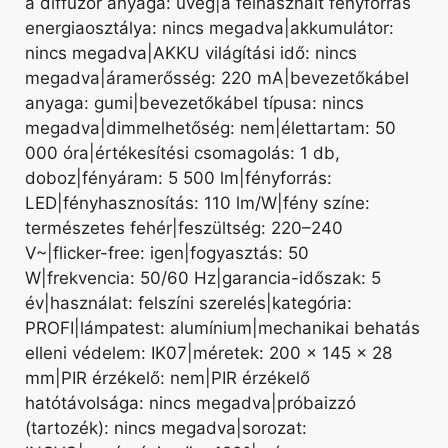
a diffúzor anyaga: üveg|a felhasznált fényforrás
energiaosztálya: nincs megadva|akkumulátor:
nincs megadva|AKKU világítási idő: nincs
megadva|áramerősség: 220 mA|bevezetőkábel
anyaga: gumi|bevezetőkábel típusa: nincs
megadva|dimmelhetőség: nem|élettartam: 50
000 óra|értékesítési csomagolás: 1 db,
doboz|fényáram: 5 500 lm|fényforrás:
LED|fényhasznosítás: 110 lm/W|fény színe:
természetes fehér|feszültség: 220–240
V~|flicker-free: igen|fogyasztás: 50
W|frekvencia: 50/60 Hz|garancia-időszak: 5
év|használat: felszíni szerelés|kategória:
PROFI|lámpatest: alumínium|mechanikai behatás
elleni védelem: IK07|méretek: 200 × 145 × 28
mm|PIR érzékelő: nem|PIR érzékelő
hatótávolsága: nincs megadva|próbaizzó
(tartozék): nincs megadva|sorozat: