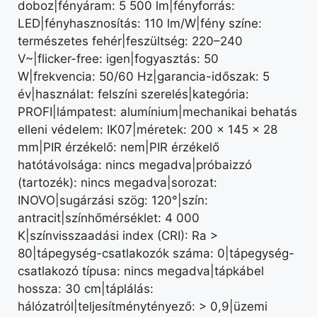
doboz|fényáram: 5 500 lm|fényforrás:
LED|fényhasznosítás: 110 lm/W|fény színe:
természetes fehér|feszültség: 220–240
V~|flicker-free: igen|fogyasztás: 50
W|frekvencia: 50/60 Hz|garancia-időszak: 5
év|használat: felszíni szerelés|kategória:
PROFI|lámpatest: alumínium|mechanikai behatás
elleni védelem: IK07|méretek: 200 × 145 × 28
mm|PIR érzékelő: nem|PIR érzékelő
hatótávolsága: nincs megadva|próbaizzó
(tartozék): nincs megadva|sorozat:
INOVO|sugárzási szög: 120°|szín:
antracit|színhőmérséklet: 4 000
K|színvisszaadási index (CRI): Ra >
80|tápegység-csatlakozók száma: 0|tápegység-
csatlakozó típusa: nincs megadva|tápkábel
hossza: 30 cm|táplálás:
hálózatról|teljesítménytényező: > 0,9|üzemi