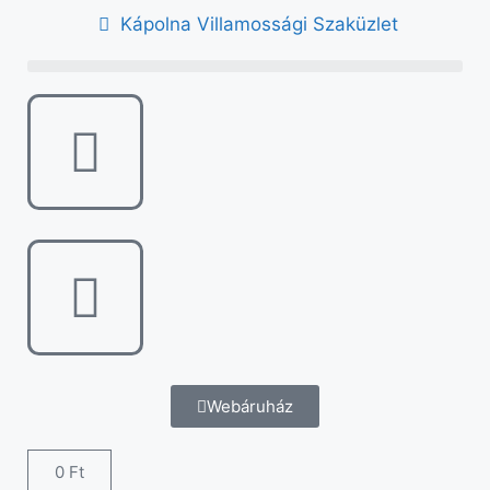
Kápolna Villamossági Szaküzlet
Webáruház
0
Ft