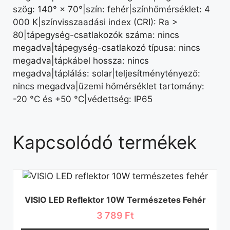
szög: 140° × 70°|szín: fehér|színhőmérséklet: 4
000 K|színvisszaadási index (CRI): Ra >
80|tápegység-csatlakozók száma: nincs
megadva|tápegység-csatlakozó típusa: nincs
megadva|tápkábel hossza: nincs
megadva|táplálás: solar|teljesítménytényező:
nincs megadva|üzemi hőmérséklet tartomány:
-20 °C és +50 °C|védettség: IP65
Kapcsolódó termékek
VISIO LED Reflektor 10W Természetes Fehér
3 789
Ft