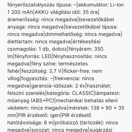
fényerőszabályozás típusa: –|akkumulátor: Li-Ion
1 200 mAh|AKKU világítási idő: 35 óra|
áramerősség: nincs megadva|bevezetőkábel
anyaga: nincs megadva|bevezetőkábel típusa:
nincs megadva|dimmelhetőség: nincs megadva|
élettartam: nincs megadva|értékesítési
csomagolás: 1 db, doboz|fényáram: 350
lm|fényforrás: LED|fényhasznosítás: nincs
megadva|fény színe: természetes
fehér|feszültség: 3,7 V|flicker-free: nem
villog|fogyasztás: –|frekvencia: nincs
megadva|garancia-időszak: 2 év|használat:
felszíni szerelés|kategória: CLASSIC|lámpatest:
műanyag (ABS+PC)|mechanikai behatás elleni
védelem: nincs megadva|méretek: 138 × 90 × 35
mm|PIR érzékelő: igen|PIR érzékelő
hatótávolsága: 6 m|próbaizzó (tartozék): nincs
megadva|sorozat: nincs megadva|sugárzási