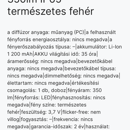
természetes fehér
a diffúzor anyaga: műanyag (PC)|a felhasznált
fényforrás energiaosztálya: nincs megadva|a
fényerőszabályozás típusa: –|akkumulátor: Li-Ion
1 200 mAh|AKKU világítási idő: 35 óra|
áramerősség: nincs megadva|bevezetőkábel
anyaga: nincs megadva|bevezetőkábel típusa:
nincs megadva|dimmelhetőség: nincs megadva|
élettartam: nincs megadva|értékesítési
csomagolás: 1 db, doboz|fényáram: 350
lm|fényforrás: LED|fényhasznosítás: nincs
megadva|fény színe: természetes
fehér|feszültség: 3,7 V|flicker-free: nem
villog|fogyasztás: –|frekvencia: nincs
megadva|garancia-időszak: 2 év|használat: