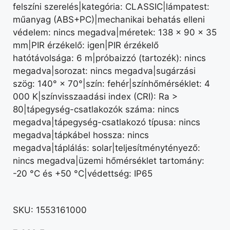
felszíni szerelés|kategória: CLASSIC|lámpatest:
műanyag (ABS+PC)|mechanikai behatás elleni
védelem: nincs megadva|méretek: 138 × 90 × 35
mm|PIR érzékelő: igen|PIR érzékelő
hatótávolsága: 6 m|próbaizzó (tartozék): nincs
megadva|sorozat: nincs megadva|sugárzási
szög: 140° × 70°|szín: fehér|színhőmérséklet: 4
000 K|színvisszaadási index (CRI): Ra >
80|tápegység-csatlakozók száma: nincs
megadva|tápegység-csatlakozó típusa: nincs
megadva|tápkábel hossza: nincs
megadva|táplálás: solar|teljesítménytényező:
nincs megadva|üzemi hőmérséklet tartomány:
-20 °C és +50 °C|védettség: IP65
SKU:
1553161000