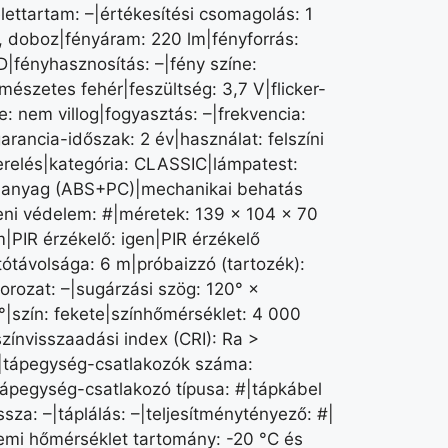
élettartam: –|értékesítési csomagolás: 1
, doboz|fényáram: 220 lm|fényforrás:
D|fényhasznosítás: –|fény színe:
mészetes fehér|feszültség: 3,7 V|flicker-
e: nem villog|fogyasztás: –|frekvencia:
arancia-időszak: 2 év|használat: felszíni
erelés|kategória: CLASSIC|lámpatest:
anyag (ABS+PC)|mechanikai behatás
leni védelem: #|méretek: 139 × 104 × 70
|PIR érzékelő: igen|PIR érzékelő
tótávolsága: 6 m|próbaizzó (tartozék):
sorozat: –|sugárzási szög: 120° ×
°|szín: fekete|színhőmérséklet: 4 000
színvisszaadási index (CRI): Ra >
|tápegység-csatlakozók száma:
tápegység-csatlakozó típusa: #|tápkábel
sza: –|táplálás: –|teljesítménytényező: #|
emi hőmérséklet tartomány: -20 °C és