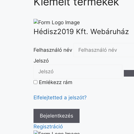
Kiemelt termékek
Hédisz2019 Kft. Webáruház
Felhasználó név
Jelszó
Emlékezz rám
Elfelejtetted a jelszót?
Regisztráció