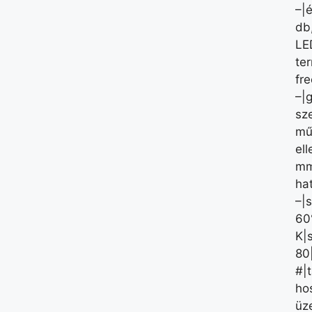
–|
db
LE
ter
fre
–|g
sz
mű
el
mm
ha
–|
60
K|
80
#|
hos
üz