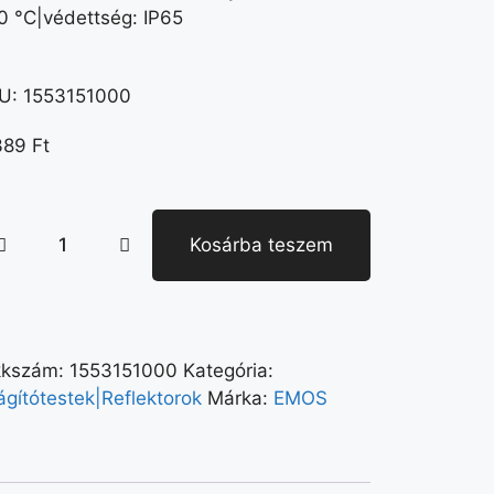
0 °C|védettség: IP65
U:
1553151000
389
Ft
Kosárba teszem
kkszám:
1553151000
Kategória:
ágítótestek|Reflektorok
Márka:
EMOS