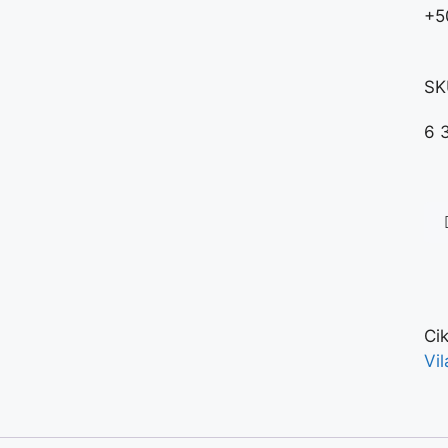
+5
SK
6 
Ci
Vil