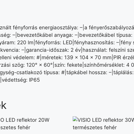
nált fényforrás energiaosztálya: –|a fényerőszabályozás
ség: –|bevezetőkábel anyaga: –|bevezetőkábel típusa: 
yáram: 220 lm|fényforrás: LED|fényhasznosítás: –|fény s
rekvencia: –|garancia-időszak: 2 év|használat: felszíni 
eni védelem: #|méretek: 139 × 104 × 70 mm|PIR érzéke
rzási szög: 120° × 60°|szín: fekete|színhőmérséklet: 4 
ség-csatlakozó típusa: #|tápkábel hossza: –|táplálás:
|védettség: IP65
ek