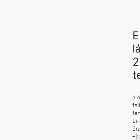
E
l
2
t
a 
fel
fé
Li
ór
–|