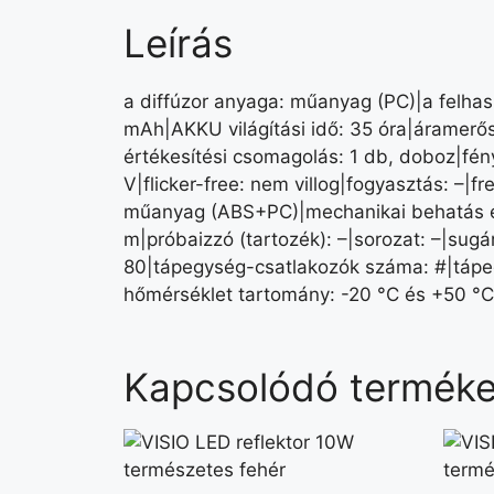
Leírás
a diffúzor anyaga: műanyag (PC)|a felhasz
mAh|AKKU világítási idő: 35 óra|áramerős
értékesítési csomagolás: 1 db, doboz|fén
V|flicker-free: nem villog|fogyasztás: –|f
műanyag (ABS+PC)|mechanikai behatás ell
m|próbaizzó (tartozék): –|sorozat: –|sugá
80|tápegység-csatlakozók száma: #|tápegy
hőmérséklet tartomány: -20 °C és +50 °C
Kapcsolódó termék