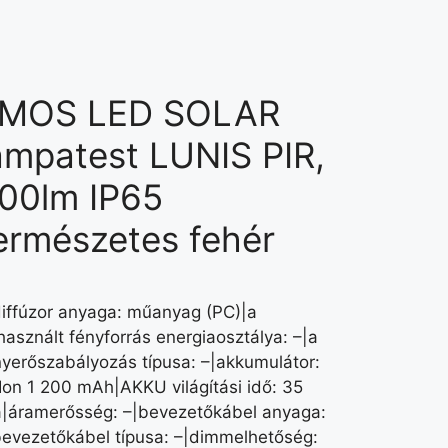
MOS LED SOLAR
ámpatest LUNIS PIR,
00lm IP65
ermészetes fehér
diffúzor anyaga: műanyag (PC)|a
használt fényforrás energiaosztálya: –|a
nyerőszabályozás típusa: –|akkumulátor:
-Ion 1 200 mAh|AKKU világítási idő: 35
a|áramerősség: –|bevezetőkábel anyaga:
bevezetőkábel típusa: –|dimmelhetőség: