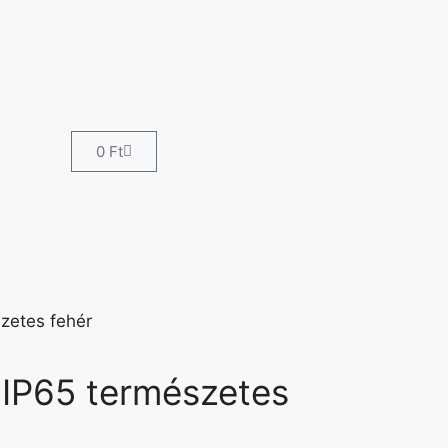
0
Ft
zetes fehér
IP65 természetes