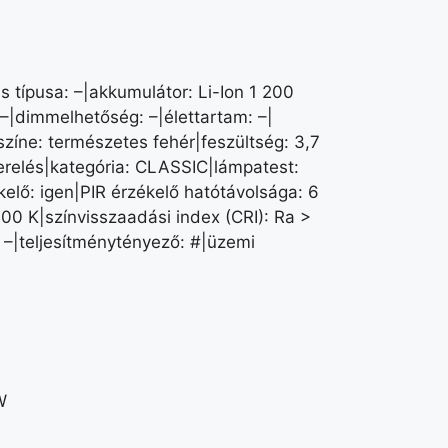
 típusa: –|akkumulátor: Li-Ion 1 200
–|dimmelhetőség: –|élettartam: –|
zíne: természetes fehér|feszültség: 3,7
szerelés|kategória: CLASSIC|lámpatest:
lő: igen|PIR érzékelő hatótávolsága: 6
000 K|színvisszaadási index (CRI): Ra >
 –|teljesítménytényező: #|üzemi