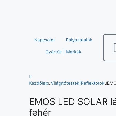
Kapcsolat
Pályázataink
Gyártók | Márkák
Kezdőlap
Világítótestek|Reflektorok
EMO
EMOS LED SOLAR lám
fehér