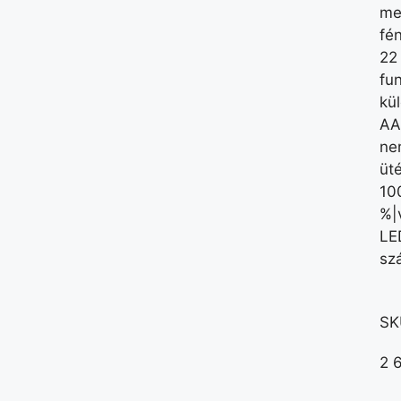
me
fé
22
fu
kü
AA
ne
üt
10
%|v
LE
sz
SK
2 