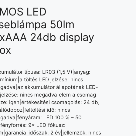
MOS LED
seblámpa 50lm
xAAA 24db display
ox
kumulátor típusa: LR03 (1,5 V)|anyag:
umínium|a töltés LED jelzése: nincs
gadva|az akkumulátor állapotának LED-
 jelzése: nincs megadva|elem a csomag
sze: igen|értékesítési csomagolás: 24 db,
álódoboz|feltöltési idő: nincs
gadva|fényáram: LED 100 % – 50
|fényforrás: 9× LED|fókusz:
m|garancia-időszak: 2 év|jellemzők: nincs