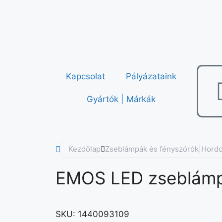
Kapcsolat
Pályázataink
Gyártók | Márkák
Kezdőlap
Zseblámpák és fényszórók|Hord
EMOS LED zseblámp
SKU:
1440093109