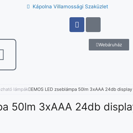
Kápolna Villamossági Szaküzlet
Webáruház
ozható lámpák
EMOS LED zseblámpa 50lm 3xAAA 24db display
a 50lm 3xAAA 24db displa