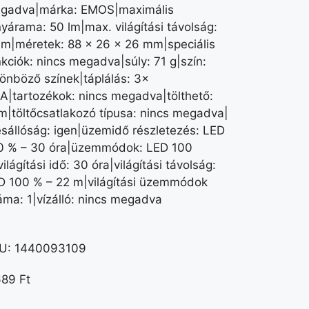
gadva|márka: EMOS|maximális
nyárama: 50 lm|max. világítási távolság:
 m|méretek: 88 × 26 × 26 mm|speciális
nkciók: nincs megadva|súly: 71 g|szín:
lönböző színek|táplálás: 3×
A|tartozékok: nincs megadva|tölthető:
m|töltőcsatlakozó típusa: nincs megadva|
ésállóság: igen|üzemidő részletezés: LED
0 % – 30 óra|üzemmódok: LED 100
ilágítási idő: 30 óra|világítási távolság:
D 100 % – 22 m|világítási üzemmódok
áma: 1|vízálló: nincs megadva
U:
1440093109
689
Ft