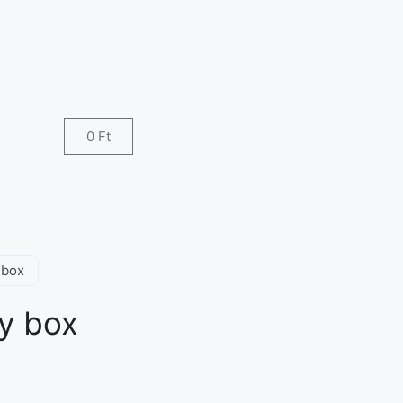
0
Ft
 box
y box