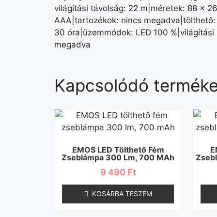
világítási távolság: 22 m|méretek: 88 × 2
AAA|tartozékok: nincs megadva|tölthető:
30 óra|üzemmódok: LED 100 %|világítási i
megadva
Kapcsolódó termék
EMOS LED Tölthető Fém
E
Zseblámpa 300 Lm, 700 MAh
Zseb
9 490
Ft
KOSÁRBA TESZEM