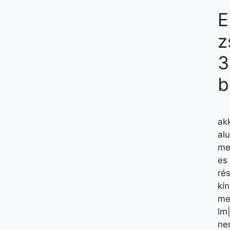
E
z
3
b
ak
al
me
es
ré
kín
me
lm
ne