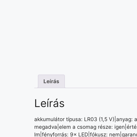
Leírás
Leírás
akkumulátor típusa: LR03 (1,5 V)|anyag: 
megadva|elem a csomag része: igen|érték
lm|fényforrás: 9× LED|fókusz: nem|garan