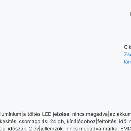
Ci
Zs
lá
alumínium|a töltés LED jelzése: nincs megadva|az akkum
esítési csomagolás: 24 db, kínálódoboz|feltöltési idő
cia-időszak: 2 év|jellemzők: nincs megadva|márka: EM