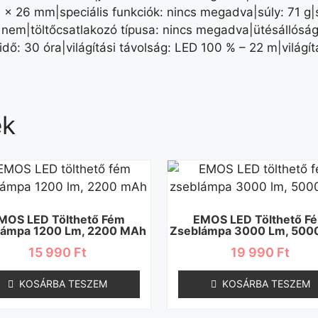
6 × 26 mm|speciális funkciók: nincs megadva|súly: 71 g|
 nem|töltőcsatlakozó típusa: nincs megadva|ütésállóság
dő: 30 óra|világítási távolság: LED 100 % – 22 m|világí
ek
MOS LED Tölthető Fém
EMOS LED Tölthető F
lámpa 1200 Lm, 2200 MAh
Zseblámpa 3000 Lm, 500
15 990
Ft
19 990
Ft
KOSÁRBA TESZEM
KOSÁRBA TESZEM