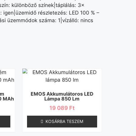
szín: különböző színek|táplálás: 3×
: igen|üzemidő részletezés: LED 100 % –
tási üzemmódok száma: 1|vízálló: nincs
ém
EMOS Akkumulátoros LED
0 MAh
Lámpa 850 Lm
19 089
Ft
KOSÁRBA TESZEM