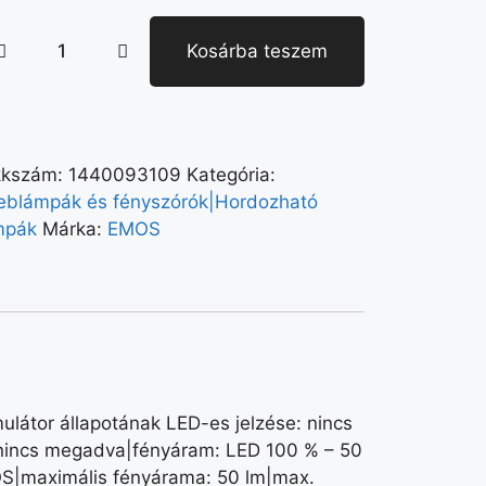
Kosárba teszem
kkszám:
1440093109
Kategória:
eblámpák és fényszórók|Hordozható
mpák
Márka:
EMOS
ulátor állapotának LED-es jelzése: nincs
: nincs megadva|fényáram: LED 100 % – 50
OS|maximális fényárama: 50 lm|max.