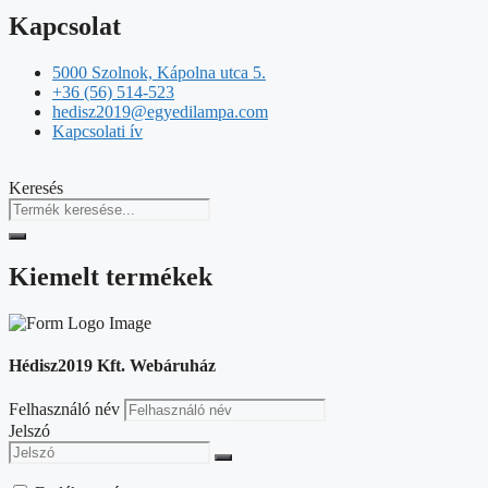
Kapcsolat
5000 Szolnok, Kápolna utca 5.
+36 (56) 514-523
hedisz2019@egyedilampa.com
Kapcsolati ív
Keresés
Kiemelt termékek
Hédisz2019 Kft. Webáruház
Felhasználó név
Jelszó