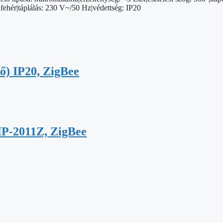
ehér|táplálás: 230 V~/50 Hz|védettség: IP20
ő) IP20, ZigBee
 IP-2011Z, ZigBee