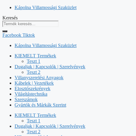
Kilépés
Kápolna Villamossági Szaküzlet
a
Keresés
tartalomba
Facebook
Tiktok
Kápolna Villamossági Szaküzlet
KIEMELT Termékek
Teszt 1
Dugaljak | Kapcsolók | Szerelvények
Teszt 2
Villanyszerelési Anyagok
Kábelek | Vezetékek
Elosztószekrények
Világítástechnika
Szerszámok
Gyártók és Márkák Szerint
KIEMELT Termékek
Teszt 1
Dugaljak | Kapcsolók | Szerelvények
Teszt 2