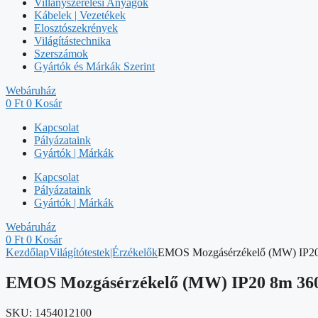
Villanyszerelési Anyagok
Kábelek | Vezetékek
Elosztószekrények
Világítástechnika
Szerszámok
Gyártók és Márkák Szerint
Webáruház
0
Ft
0
Kosár
Kapcsolat
Pályázataink
Gyártók | Márkák
Kapcsolat
Pályázataink
Gyártók | Márkák
Webáruház
0
Ft
0
Kosár
Kezdőlap
Világítótestek|Érzékelők
EMOS Mozgásérzékelő (MW) IP20
EMOS Mozgásérzékelő (MW) IP20 8m 36
SKU:
1454012100