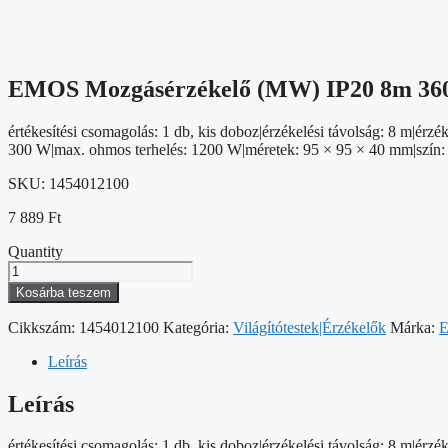
EMOS Mozgásérzékelő (MW) IP20 8m 36
értékesítési csomagolás: 1 db, kis doboz|érzékelési távolság: 8 m|érz
300 W|max. ohmos terhelés: 1200 W|méretek: 95 × 95 × 40 mm|szín: f
SKU:
1454012100
7 889
Ft
Quantity
EMOS
Mozgásérzékelő
Kosárba teszem
(MW)
IP20
Cikkszám:
1454012100
Kategória:
Világítótestek|Érzékelők
Márka:
8m
360°
Leírás
mennyiség
Leírás
értékesítési csomagolás: 1 db, kis doboz|érzékelési távolság: 8 m|érz