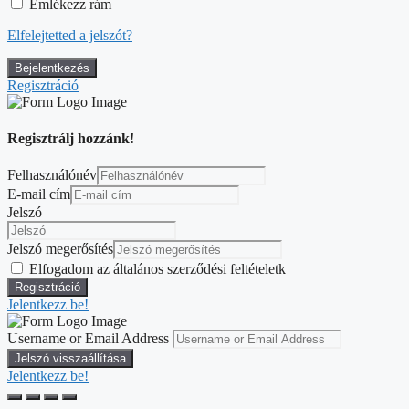
Emlékezz rám
Elfelejtetted a jelszót?
Regisztráció
Regisztrálj hozzánk!
Felhasználónév
E-mail cím
Jelszó
Jelszó megerősítés
Elfogadom az általános szerződési feltételetk
Jelentkezz be!
Username or Email Address
Jelentkezz be!