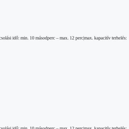
csolási idő: min. 10 másodperc – max. 12 perc|max. kapacitív terhelés:
csolási idő: min. 10 másodperc – max. 12 perc|max. kapacitív terhelés: