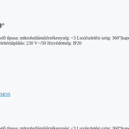
0°
ékelő típusa: mikrohullámú|érzékenység: <3 Lux|észlelési szög: 360°|kap
ehér|táplálás: 230 V~/50 Hz|védettség: IP20
EMOS
ékelő típusa: mikrohullámú|érzékenység: <3 Lux|észlelési szög: 360°|kap