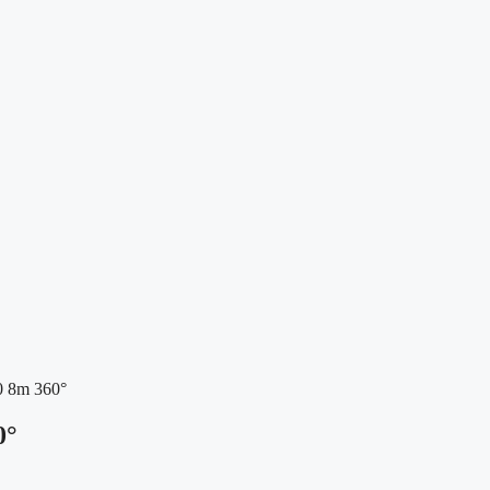
 8m 360°
0°