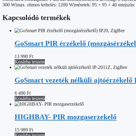
300 W|max. ohmos terhelés: 1200 W|méretek: 95 × 95 × 40 mm|szín: f
Kapcsolódó termékek
GoSmart PIR érzékelő (mozgásérzékel
13 990
Ft
Kosárba teszem
GoSmart vezeték nélküli ajtóérzékelő
6 490
Ft
Kosárba teszem
HIGHBAY- PIR mozgaserzekelő
15 989
Ft
Kosárba teszem