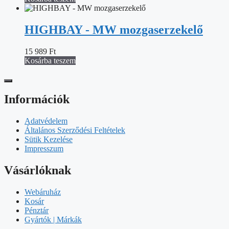
HIGHBAY - MW mozgaserzekelő
15 989
Ft
Kosárba teszem
Információk
Adatvédelem
Általános Szerződési Feltételek
Sütik Kezelése
Impresszum
Vásárlóknak
Webáruház
Kosár
Pénztár
Gyártók | Márkák