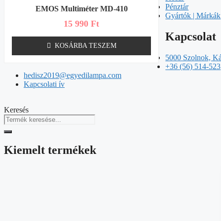
Pénztár
EMOS Multiméter MD-410
Gyártók | Márkák
15 990
Ft
Kapcsolat
KOSÁRBA TESZEM
5000 Szolnok, Ká
+36 (56) 514-523
hedisz2019@egyedilampa.com
Kapcsolati ív
Keresés
Kiemelt termékek