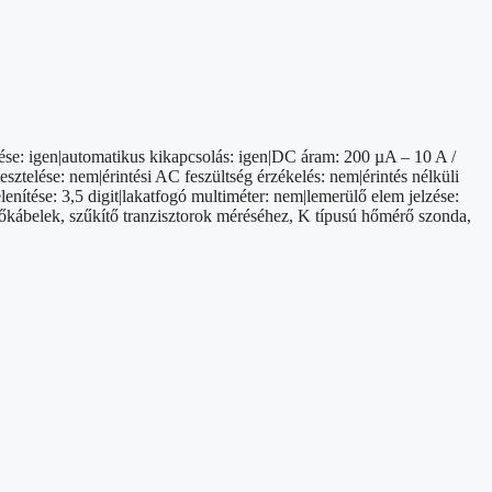
tése: igen|automatikus kikapcsolás: igen|DC áram: 200 µA – 10 A /
telése: nem|érintési AC feszültség érzékelés: nem|érintés nélküli
lenítése: 3,5 digit|lakatfogó multiméter: nem|lemerülő elem jelzése:
rőkábelek, szűkítő tranzisztorok méréséhez, K típusú hőmérő szonda,