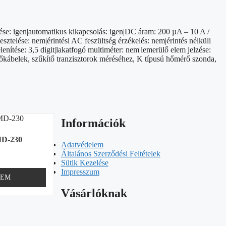
tése: igen|automatikus kikapcsolás: igen|DC áram: 200 µA – 10 A /
telése: nem|érintési AC feszültség érzékelés: nem|érintés nélküli
lenítése: 3,5 digit|lakatfogó multiméter: nem|lemerülő elem jelzése:
rőkábelek, szűkítő tranzisztorok méréséhez, K típusú hőmérő szonda,
Információk
MD-230
Adatvédelem
Általános Szerződési Feltételek
Sütik Kezelése
Impresszum
ZEM
Vásárlóknak