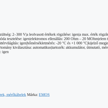
ltség: 2–300 V|a leolvasott értékek rögzítése: igen|a max. érték rögzí
da tesztelése: igen|elektromos ellenállás: 200 Ohm – 20 MOhm|elem tesz
áttérvilágítás: igen|hőmérsékletmérés: -20 °C és +1 000 °C|kijelző megje
rtomány kiválasztása: automatikus|tartozék: akkumulátor, útmutató, mé
: igen
erek, mérőkábelek
Márka:
EMOS