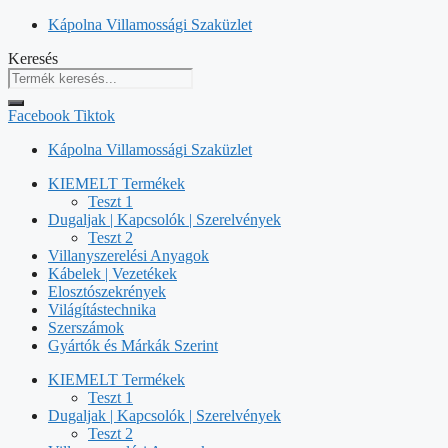
Kilépés
Kápolna Villamossági Szaküzlet
a
Keresés
tartalomba
Facebook
Tiktok
Kápolna Villamossági Szaküzlet
KIEMELT Termékek
Teszt 1
Dugaljak | Kapcsolók | Szerelvények
Teszt 2
Villanyszerelési Anyagok
Kábelek | Vezetékek
Elosztószekrények
Világítástechnika
Szerszámok
Gyártók és Márkák Szerint
KIEMELT Termékek
Teszt 1
Dugaljak | Kapcsolók | Szerelvények
Teszt 2