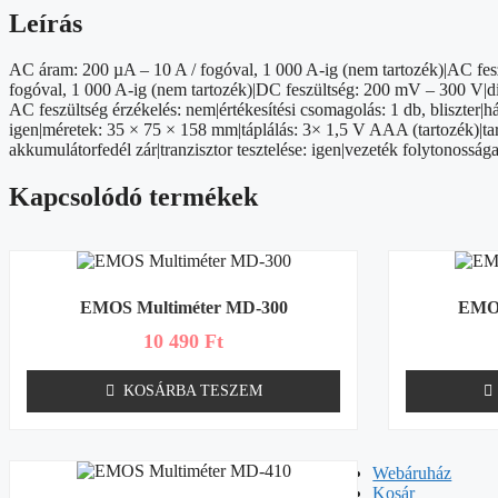
Leírás
AC áram: 200 µA – 10 A / fogóval, 1 000 A-ig (nem tartozék)|AC feszü
fogóval, 1 000 A-ig (nem tartozék)|DC feszültség: 200 mV – 300 V|dió
AC feszültség érzékelés: nem|értékesítési csomagolás: 1 db, bliszter|h
igen|méretek: 35 × 75 × 158 mm|táplálás: 3× 1,5 V AAA (tartozék)|ta
akkumulátorfedél zár|tranzisztor tesztelése: igen|vezeték folytonossága
Kapcsolódó termékek
EMOS Multiméter MD-300
EMOS
10 490
Ft
KOSÁRBA TESZEM
Webáruház
Kosár