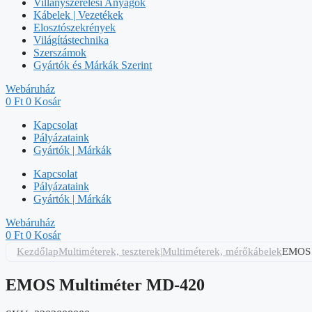
Villanyszerelési Anyagok
Kábelek | Vezetékek
Elosztószekrények
Világítástechnika
Szerszámok
Gyártók és Márkák Szerint
Webáruház
0
Ft
0
Kosár
Kapcsolat
Pályázataink
Gyártók | Márkák
Kapcsolat
Pályázataink
Gyártók | Márkák
Webáruház
0
Ft
0
Kosár
Kezdőlap
Multiméterek, teszterek|Multiméterek, mérőkábelek
EMOS 
EMOS Multiméter MD-420