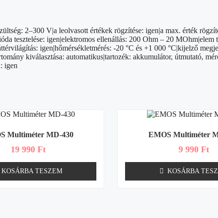
ltség: 2–300 V|a leolvasott értékek rögzítése: igen|a max. érték rögzí
da tesztelése: igen|elektromos ellenállás: 200 Ohm – 20 MOhm|elem tesz
áttérvilágítás: igen|hőmérsékletmérés: -20 °C és +1 000 °C|kijelző megje
rtomány kiválasztása: automatikus|tartozék: akkumulátor, útmutató, mé
: igen
 Multiméter MD-430
EMOS Multiméter 
19 990
Ft
9 990
Ft
KOSÁRBA TESZEM
KOSÁRBA TES