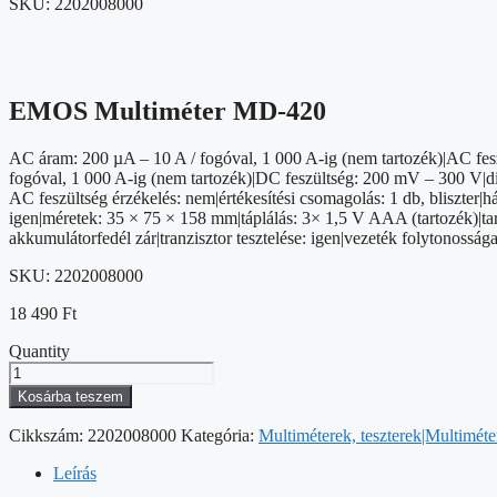
SKU:
2202008000
EMOS Multiméter MD-420
AC áram: 200 µA – 10 A / fogóval, 1 000 A-ig (nem tartozék)|AC feszü
fogóval, 1 000 A-ig (nem tartozék)|DC feszültség: 200 mV – 300 V|dió
AC feszültség érzékelés: nem|értékesítési csomagolás: 1 db, bliszter|h
igen|méretek: 35 × 75 × 158 mm|táplálás: 3× 1,5 V AAA (tartozék)|ta
akkumulátorfedél zár|tranzisztor tesztelése: igen|vezeték folytonossága
SKU:
2202008000
18 490
Ft
Quantity
EMOS
Multiméter
Kosárba teszem
MD-
420
Cikkszám:
2202008000
Kategória:
Multiméterek, teszterek|Multimét
mennyiség
Leírás