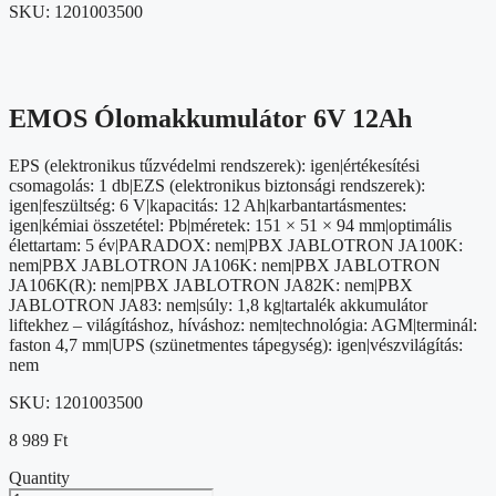
SKU:
1201003500
EMOS Ólomakkumulátor 6V 12Ah
EPS (elektronikus tűzvédelmi rendszerek): igen|értékesítési
csomagolás: 1 db|EZS (elektronikus biztonsági rendszerek):
igen|feszültség: 6 V|kapacitás: 12 Ah|karbantartásmentes:
igen|kémiai összetétel: Pb|méretek: 151 × 51 × 94 mm|optimális
élettartam: 5 év|PARADOX: nem|PBX JABLOTRON JA100K:
nem|PBX JABLOTRON JA106K: nem|PBX JABLOTRON
JA106K(R): nem|PBX JABLOTRON JA82K: nem|PBX
JABLOTRON JA83: nem|súly: 1,8 kg|tartalék akkumulátor
liftekhez – világításhoz, híváshoz: nem|technológia: AGM|terminál:
faston 4,7 mm|UPS (szünetmentes tápegység): igen|vészvilágítás:
nem
SKU:
1201003500
8 989
Ft
Quantity