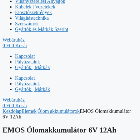
Villanyszerelési Anyagok
Kábelek | Vezetékek
Elosztószekrények
Világítástechnika
Szerszámok
Gyártók és Márkák Szerint
Webáruház
0
Ft
0
Kosár
Kapcsolat
Pályázataink
Gyártók | Márkák
Kapcsolat
Pályázataink
Gyártók | Márkák
Webáruház
0
Ft
0
Kosár
Kezdőlap
Elemek|Ólom akkumulátorok
EMOS Ólomakkumulátor
6V 12Ah
EMOS Ólomakkumulátor 6V 12Ah