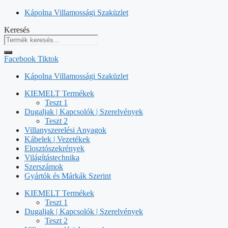
Kilépés
Kápolna Villamossági Szaküzlet
a
Keresés
tartalomba
Facebook
Tiktok
Kápolna Villamossági Szaküzlet
KIEMELT Termékek
Teszt 1
Dugaljak | Kapcsolók | Szerelvények
Teszt 2
Villanyszerelési Anyagok
Kábelek | Vezetékek
Elosztószekrények
Világítástechnika
Szerszámok
Gyártók és Márkák Szerint
KIEMELT Termékek
Teszt 1
Dugaljak | Kapcsolók | Szerelvények
Teszt 2