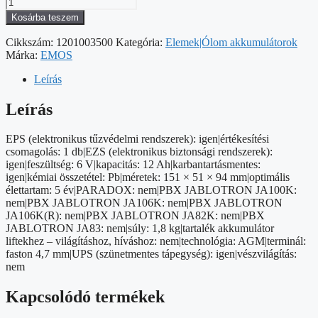
EMOS
Ólomakkumulátor
Kosárba teszem
6V
12Ah
Cikkszám:
1201003500
Kategória:
Elemek|Ólom akkumulátorok
mennyiség
Márka:
EMOS
Leírás
Leírás
EPS (elektronikus tűzvédelmi rendszerek): igen|értékesítési
csomagolás: 1 db|EZS (elektronikus biztonsági rendszerek):
igen|feszültség: 6 V|kapacitás: 12 Ah|karbantartásmentes:
igen|kémiai összetétel: Pb|méretek: 151 × 51 × 94 mm|optimális
élettartam: 5 év|PARADOX: nem|PBX JABLOTRON JA100K:
nem|PBX JABLOTRON JA106K: nem|PBX JABLOTRON
JA106K(R): nem|PBX JABLOTRON JA82K: nem|PBX
JABLOTRON JA83: nem|súly: 1,8 kg|tartalék akkumulátor
liftekhez – világításhoz, híváshoz: nem|technológia: AGM|terminál:
faston 4,7 mm|UPS (szünetmentes tápegység): igen|vészvilágítás:
nem
Kapcsolódó termékek