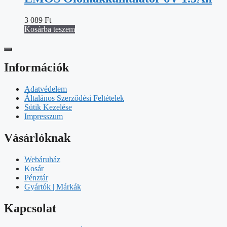
3 089
Ft
Kosárba teszem
Információk
Adatvédelem
Általános Szerződési Feltételek
Sütik Kezelése
Impresszum
Vásárlóknak
Webáruház
Kosár
Pénztár
Gyártók | Márkák
Kapcsolat