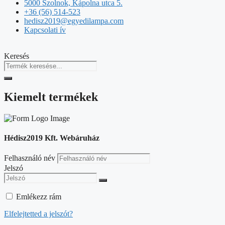
5000 Szolnok, Kápolna utca 5.
+36 (56) 514-523
hedisz2019@egyedilampa.com
Kapcsolati ív
Keresés
Kiemelt termékek
Hédisz2019 Kft. Webáruház
Felhasználó név
Jelszó
Emlékezz rám
Elfelejtetted a jelszót?