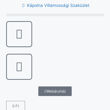
Kápolna Villamossági Szaküzlet
Webáruház
0
Ft