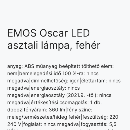
EMOS Oscar LED
asztali lámpa, fehér
anyag: ABS műanyag|beépített tölthető elem:
nem|bemelegedési idő 100 %-ra: nincs
megadva|dimmelhetőség: igen|élettartam: nincs
megadva|energiaosztály: nincs
megadva|energiaosztály (2021.9. -től): nincs
megadva|értékesítési csomagolás: 1 db,
doboz|fényáram: 360 lm|fény színe:
meleg/természetes/hideg fehér|feszültség: 220–
240 V|foglalat: nincs megadva|fogyasztás: 5,5