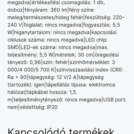
megadva|értékesítési csomagolás: 1 db,
doboz|fényáram: 360 lm|fény színe:
meleg/természetes/hideg fehér|feszültség: 220–
240 V|foglalat: nincs megadva|fogyasztás: 5,5
W|higanytartalom: nincs megadva|kapcsolási
ciklusok száma: nincs megadva|LED chip:
SMD|LED-ek száma: nincs megadva|max.
teljesítmény: 5,5 W|méretek: 30 cm|öregedési
tényező: 0,96|szín: fehér|színhőmérséklet: 3
000/4 000/5 700 K|színvisszaadási index (CRI):
Ra > 90|tápegység: 12 V/2 A|tápegység
(tartozék): igen|tápellátás típusa: elektromos
hálózat|tápkábel hossza: 1,5
m|teljesítménytényező: nincs megadva|USB port:
nem|védettség: IP20
Kapcsolódó termékek