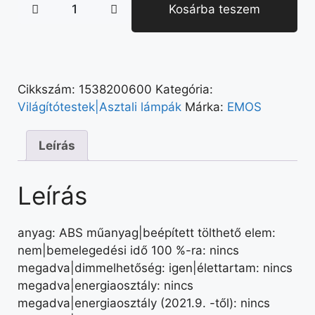
Kosárba teszem
Cikkszám:
1538200600
Kategória:
Világítótestek|Asztali lámpák
Márka:
EMOS
Leírás
Leírás
anyag: ABS műanyag|beépített tölthető elem:
nem|bemelegedési idő 100 %-ra: nincs
megadva|dimmelhetőség: igen|élettartam: nincs
megadva|energiaosztály: nincs
megadva|energiaosztály (2021.9. -től): nincs