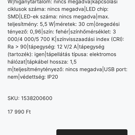
W|higanytartalom: nincs megadva|kapcsolási
ciklusok száma: nincs megadva|LED chip:
SMD|LED-ek száma: nincs megadva|max.
teljesítmény: 5,5 W|méretek: 30 cm|öregedési
tényező: 0,96|szín: fehér|színhőmérséklet: 3
000/4 000/5 700 K|színvisszaadási index (CRI):
Ra > 90|tápegység: 12 V/2 A|tápegység
(tartozék): igen|tápellátás típusa: elektromos
hálózat|tápkábel hossza: 1,5
m|teljesítménytényező: nincs megadva|USB port:
nem|védettség: IP20
SKU:
1538200600
17 990
Ft