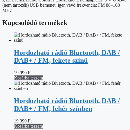
(nem tartozék)|USB bemenet: igen|vevő frekvencia: FM 88–108
MHz
Kapcsolódó termékek
Hordozható rádió Bluetooth, DAB /
DAB+ / FM, fekete színű
19 990
Ft
Kosárba teszem
Hordozható rádió Bluetooth, DAB /
DAB+ / FM, fehér színben
19 990
Ft
Kosárba teszem