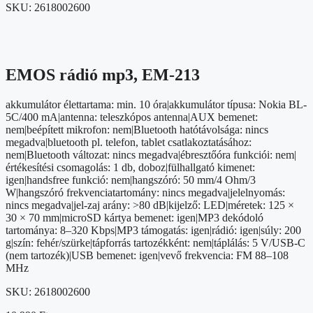
SKU:
2618002600
EMOS rádió mp3, EM-213
akkumulátor élettartama: min. 10 óra|akkumulátor típusa: Nokia BL-
5C/400 mA|antenna: teleszkópos antenna|AUX bemenet:
nem|beépített mikrofon: nem|Bluetooth hatótávolsága: nincs
megadva|bluetooth pl. telefon, tablet csatlakoztatásához:
nem|Bluetooth változat: nincs megadva|ébresztőóra funkciói: nem|
értékesítési csomagolás: 1 db, doboz|fülhallgató kimenet:
igen|handsfree funkció: nem|hangszóró: 50 mm/4 Ohm/3
W|hangszóró frekvenciatartomány: nincs megadva|jelelnyomás:
nincs megadva|jel-zaj arány: >80 dB|kijelző: LED|méretek: 125 ×
30 × 70 mm|microSD kártya bemenet: igen|MP3 dekódoló
tartománya: 8–320 Kbps|MP3 támogatás: igen|rádió: igen|súly: 200
g|szín: fehér/szürke|tápforrás tartozékként: nem|táplálás: 5 V/USB-C
(nem tartozék)|USB bemenet: igen|vevő frekvencia: FM 88–108
MHz
SKU:
2618002600