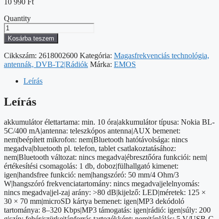
10 990
Ft
Quantity
EMOS
rádió
Kosárba teszem
mp3,
EM-
Cikkszám:
2618002600
Kategória:
Magasfrekvenciás technológia,
213
antennák, DVB-T2|Rádiók
Márka:
EMOS
mennyiség
Leírás
Leírás
akkumulátor élettartama: min. 10 óra|akkumulátor típusa: Nokia BL-
5C/400 mA|antenna: teleszkópos antenna|AUX bemenet:
nem|beépített mikrofon: nem|Bluetooth hatótávolsága: nincs
megadva|bluetooth pl. telefon, tablet csatlakoztatásához:
nem|Bluetooth változat: nincs megadva|ébresztőóra funkciói: nem|
értékesítési csomagolás: 1 db, doboz|fülhallgató kimenet:
igen|handsfree funkció: nem|hangszóró: 50 mm/4 Ohm/3
W|hangszóró frekvenciatartomány: nincs megadva|jelelnyomás:
nincs megadva|jel-zaj arány: >80 dB|kijelző: LED|méretek: 125 ×
30 × 70 mm|microSD kártya bemenet: igen|MP3 dekódoló
tartománya: 8–320 Kbps|MP3 támogatás: igen|rádió: igen|súly: 200
g|szín: fehér/szürke|tápforrás tartozékként: nem|táplálás: 5 V/USB-C