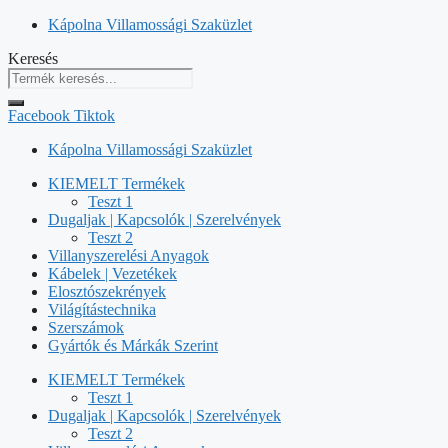
Kilépés
Kápolna Villamossági Szaküzlet
a
Keresés
tartalomba
Facebook
Tiktok
Kápolna Villamossági Szaküzlet
KIEMELT Termékek
Teszt 1
Dugaljak | Kapcsolók | Szerelvények
Teszt 2
Villanyszerelési Anyagok
Kábelek | Vezetékek
Elosztószekrények
Világítástechnika
Szerszámok
Gyártók és Márkák Szerint
KIEMELT Termékek
Teszt 1
Dugaljak | Kapcsolók | Szerelvények
Teszt 2