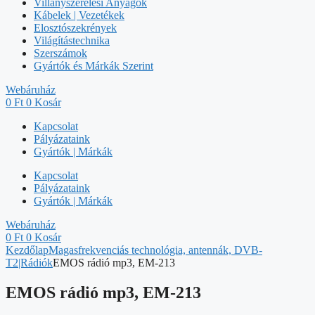
Villanyszerelési Anyagok
Kábelek | Vezetékek
Elosztószekrények
Világítástechnika
Szerszámok
Gyártók és Márkák Szerint
Webáruház
0
Ft
0
Kosár
Kapcsolat
Pályázataink
Gyártók | Márkák
Kapcsolat
Pályázataink
Gyártók | Márkák
Webáruház
0
Ft
0
Kosár
Kezdőlap
Magasfrekvenciás technológia, antennák, DVB-
T2|Rádiók
EMOS rádió mp3, EM-213
EMOS rádió mp3, EM-213