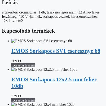
Leírás
értékesítési csomagolás: 1 db, tasak|névleges áram: 32 A|névleges
feszültség: 450 V~|termék: sorkapocs|vezeték keresztmetszethez:
12× 1–4 mm2
Kapcsolódó termékek
EMOS Sorkapocs SV1 cseresznye 68
569
Ft
Kosárba teszem
EMOS Sorkapocs 12x2.5 mm fehér
10db
539
Ft
Kosárba teszem