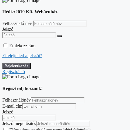
Hédisz2019 Kft. Webáruház
Felhasználó név
Jelszó
Emlékezz rám
Elfelejtetted a jelszót?
Regisztráció
Regisztrálj hozzánk!
Felhasználónév
E-mail cím
Jelszó
Jelszó megerősítés
Elfogadom az általános szerződési feltételetk