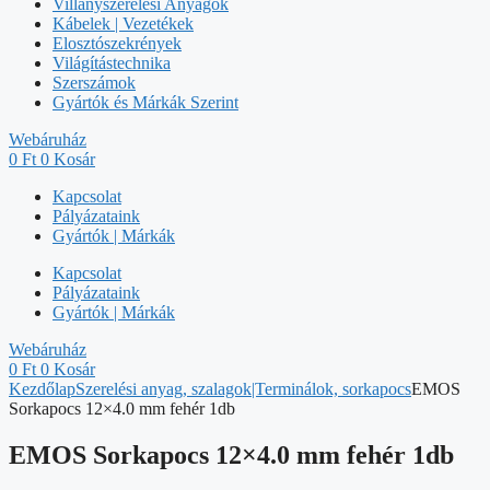
Villanyszerelési Anyagok
Kábelek | Vezetékek
Elosztószekrények
Világítástechnika
Szerszámok
Gyártók és Márkák Szerint
Webáruház
0
Ft
0
Kosár
Kapcsolat
Pályázataink
Gyártók | Márkák
Kapcsolat
Pályázataink
Gyártók | Márkák
Webáruház
0
Ft
0
Kosár
Kezdőlap
Szerelési anyag, szalagok|Terminálok, sorkapocs
EMOS
Sorkapocs 12×4.0 mm fehér 1db
EMOS Sorkapocs 12×4.0 mm fehér 1db