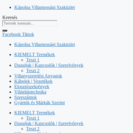
Kilépés
Kápolna Villamossági Szaküzlet
a
Keresés
tartalomba
Facebook
Tiktok
Kápolna Villamossági Szaküzlet
KIEMELT Termékek
Teszt 1
Dugaljak | Kapcsolók | Szerelvények
Teszt 2
Villanyszerelési Anyagok
Kábelek | Vezetékek
Elosztószekrények
Világítástechnika
Szerszámok
Gyártók és Márkák Szerint
KIEMELT Termékek
Teszt 1
Dugaljak | Kapcsolók | Szerelvények
Teszt 2