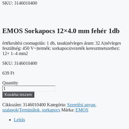
SKU:
3146010400
EMOS Sorkapocs 12×4.0 mm fehér 1db
értékesítési csomagolás: 1 db, tasak|névleges áram: 32 A|névleges
feszültség: 450 V~|termék: sorkapocs|vezeték keresztmetszethez:
12× 1–4 mm2
SKU:
3146010400
639
Ft
Quantity
EMOS
Sorkapocs
Kosárba teszem
12x4.0
mm
Cikkszám:
3146010400
Kategória:
Szerelési anyag,
fehér
szalagok|Terminálok, sorkapocs
Márka:
EMOS
1db
mennyiség
Leírás