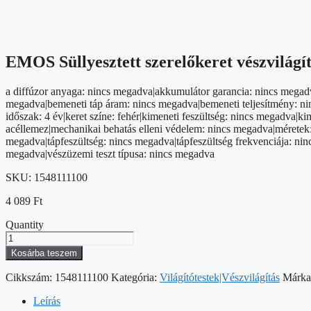
EMOS Süllyesztett szerelőkeret vészvilág
a diffúzor anyaga: nincs megadva|akkumulátor garancia: nincs megadv
megadva|bemeneti táp áram: nincs megadva|bemeneti teljesítmény: nin
időszak: 4 év|keret színe: fehér|kimeneti feszültség: nincs megadva
acéllemez|mechanikai behatás elleni védelem: nincs megadva|méretek:
megadva|tápfeszültség: nincs megadva|tápfeszültség frekvenciája: ni
megadva|vészüzemi teszt típusa: nincs megadva
SKU:
1548111100
4 089
Ft
Quantity
EMOS
Süllyesztett
Kosárba teszem
szerelőkeret
vészvilágító
Cikkszám:
1548111100
Kategória:
Világítótestek|Vészvilágítás
Márka
lámpatesthez
NESSI
Leírás