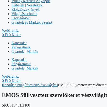
Villanyszerelési Anyagok
Kábelek | Vezetékek
Elosztószekrények
Világítástechnika
Szerszámok
Gyártók és Márkák Szerint
Webáruház
0
Ft
0
Kosár
Kapcsolat
Pályázataink
Gyártók | Márkák
Kapcsolat
Pályázataink
Gyártók | Márkák
Webáruház
0
Ft
0
Kosár
Kezdőlap
Világítótestek|Vészvilágítás
EMOS Süllyesztett szerelőkeret
EMOS Süllyesztett szerelőkeret vészvilág
SKU:
1548111100