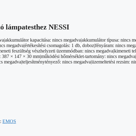
ító lámpatesthez NESSI
a|akkumulátor kapacitása: nincs megadva|akkumulátor típusa: nincs meg
cs megadva|értékesítési csomagolás: 1 db, doboz|fényáram: nincs mega
|kimeneti feszültség vészhelyzeti üzemmódban: nincs megadva|kimeneti 
 387 × 147 × 30 mm|működési hőmérséklet-tartomány: nincs megadva|rög
ncs megadva|teljesítménytényező: nincs megadva|üzemeltetési rezsim: n
:
EMOS