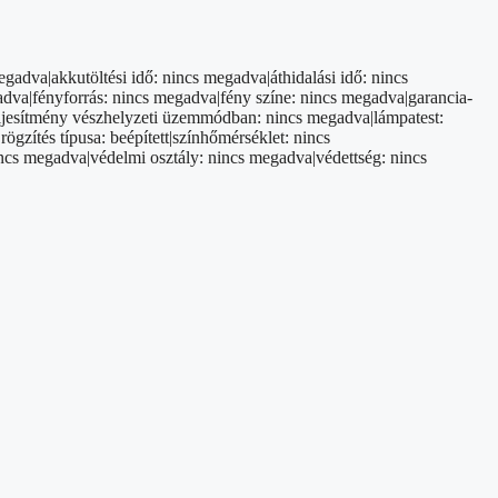
adva|akkutöltési idő: nincs megadva|áthidalási idő: nincs
dva|fényforrás: nincs megadva|fény színe: nincs megadva|garancia-
teljesítmény vészhelyzeti üzemmódban: nincs megadva|lámpatest:
zítés típusa: beépített|színhőmérséklet: nincs
incs megadva|védelmi osztály: nincs megadva|védettség: nincs