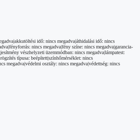
adva|akkutöltési idő: nincs megadva|áthidalási idő: nincs
dva|fényforrás: nincs megadva|fény színe: nincs megadva|garancia-
teljesítmény vészhelyzeti üzemmódban: nincs megadva|lámpatest:
zítés típusa: beépített|színhőmérséklet: nincs
incs megadva|védelmi osztály: nincs megadva|védettség: nincs