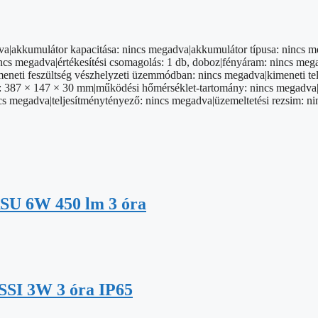
a|akkumulátor kapacitása: nincs megadva|akkumulátor típusa: nincs meg
cs megadva|értékesítési csomagolás: 1 db, doboz|fényáram: nincs mega
|kimeneti feszültség vészhelyzeti üzemmódban: nincs megadva|kimeneti 
 387 × 147 × 30 mm|működési hőmérséklet-tartomány: nincs megadva|rög
ncs megadva|teljesítménytényező: nincs megadva|üzemeltetési rezsim: n
SU 6W 450 lm 3 óra
SSI 3W 3 óra IP65