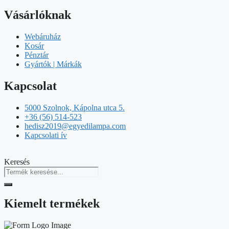
Vásárlóknak
Webáruház
Kosár
Pénztár
Gyártók | Márkák
Kapcsolat
5000 Szolnok, Kápolna utca 5.
+36 (56) 514-523
hedisz2019@egyedilampa.com
Kapcsolati ív
Keresés
Kiemelt termékek