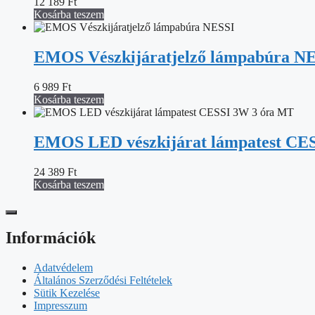
12 189
Ft
Kosárba teszem
EMOS Vészkijáratjelző lámpabúra N
6 989
Ft
Kosárba teszem
EMOS LED vészkijárat lámpatest CE
24 389
Ft
Kosárba teszem
Információk
Adatvédelem
Általános Szerződési Feltételek
Sütik Kezelése
Impresszum