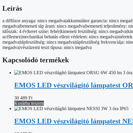
mennyiség
Leírás
a diffúzor anyaga: nincs megadva|akkumulátor garancia: nincs megadv
megadva|bemeneti táp áram: nincs megadva|bemeneti teljesítmény: nin
időszak: 4 év|keret színe: fehér|kimeneti feszültség: nincs megadva
acéllemez|mechanikai behatás elleni védelem: nincs megadva|méretek:
megadva|tápfeszültség: nincs megadva|tápfeszültség frekvenciája: ni
megadva|vészüzemi teszt típusa: nincs megadva
Kapcsolódó termékek
EMOS LED vészvilágító lámpatest OR
30 489
Ft
Kosárba teszem
EMOS LED vészvilágító lámpatest NE