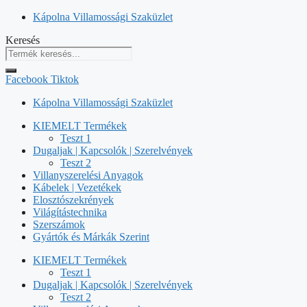
Kilépés
Kápolna Villamossági Szaküzlet
a
Keresés
tartalomba
Facebook
Tiktok
Kápolna Villamossági Szaküzlet
KIEMELT Termékek
Teszt 1
Dugaljak | Kapcsolók | Szerelvények
Teszt 2
Villanyszerelési Anyagok
Kábelek | Vezetékek
Elosztószekrények
Világítástechnika
Szerszámok
Gyártók és Márkák Szerint
KIEMELT Termékek
Teszt 1
Dugaljak | Kapcsolók | Szerelvények
Teszt 2