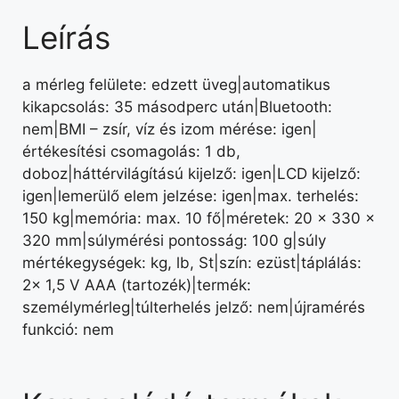
Leírás
a mérleg felülete: edzett üveg|automatikus
kikapcsolás: 35 másodperc után|Bluetooth:
nem|BMI – zsír, víz és izom mérése: igen|
értékesítési csomagolás: 1 db,
doboz|háttérvilágítású kijelző: igen|LCD kijelző:
igen|lemerülő elem jelzése: igen|max. terhelés:
150 kg|memória: max. 10 fő|méretek: 20 × 330 ×
320 mm|súlymérési pontosság: 100 g|súly
mértékegységek: kg, lb, St|szín: ezüst|táplálás:
2× 1,5 V AAA (tartozék)|termék:
személymérleg|túlterhelés jelző: nem|újramérés
funkció: nem