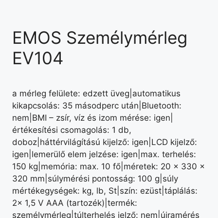
EMOS Személymérleg
EV104
a mérleg felülete: edzett üveg|automatikus
kikapcsolás: 35 másodperc után|Bluetooth:
nem|BMI – zsír, víz és izom mérése: igen|
értékesítési csomagolás: 1 db,
doboz|háttérvilágítású kijelző: igen|LCD kijelző:
igen|lemerülő elem jelzése: igen|max. terhelés:
150 kg|memória: max. 10 fő|méretek: 20 × 330 ×
320 mm|súlymérési pontosság: 100 g|súly
mértékegységek: kg, lb, St|szín: ezüst|táplálás:
2× 1,5 V AAA (tartozék)|termék:
személymérleg|túlterhelés jelző: nem|újramérés