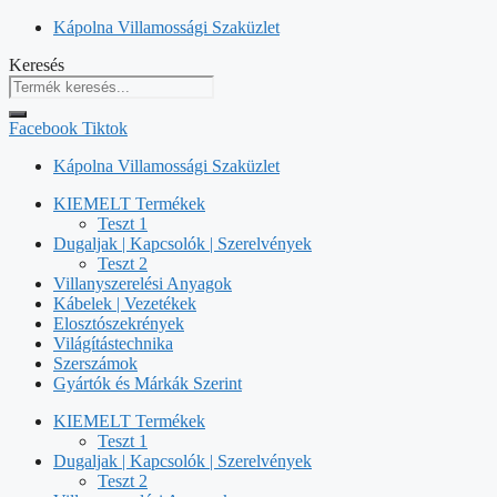
Kilépés
Kápolna Villamossági Szaküzlet
a
Keresés
tartalomba
Facebook
Tiktok
Kápolna Villamossági Szaküzlet
KIEMELT Termékek
Teszt 1
Dugaljak | Kapcsolók | Szerelvények
Teszt 2
Villanyszerelési Anyagok
Kábelek | Vezetékek
Elosztószekrények
Világítástechnika
Szerszámok
Gyártók és Márkák Szerint
KIEMELT Termékek
Teszt 1
Dugaljak | Kapcsolók | Szerelvények
Teszt 2