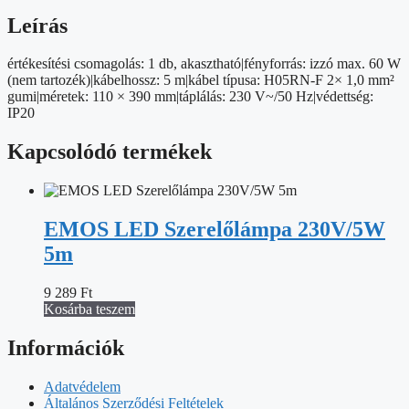
Leírás
értékesítési csomagolás: 1 db, akasztható|fényforrás: izzó max. 60 W
(nem tartozék)|kábelhossz: 5 m|kábel típusa: H05RN-F 2× 1,0 mm²
gumi|méretek: 110 × 390 mm|táplálás: 230 V~/50 Hz|védettség:
IP20
Kapcsolódó termékek
EMOS LED Szerelőlámpa 230V/5W
5m
9 289
Ft
Kosárba teszem
Információk
Adatvédelem
Általános Szerződési Feltételek