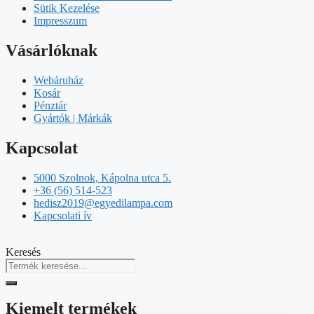
Sütik Kezelése
Impresszum
Vásárlóknak
Webáruház
Kosár
Pénztár
Gyártók | Márkák
Kapcsolat
5000 Szolnok, Kápolna utca 5.
+36 (56) 514-523
hedisz2019@egyedilampa.com
Kapcsolati ív
Keresés
Kiemelt termékek