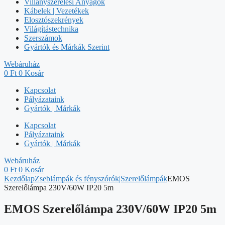
Villanyszerelési Anyagok
Kábelek | Vezetékek
Elosztószekrények
Világítástechnika
Szerszámok
Gyártók és Márkák Szerint
Webáruház
0
Ft
0
Kosár
Kapcsolat
Pályázataink
Gyártók | Márkák
Kapcsolat
Pályázataink
Gyártók | Márkák
Webáruház
0
Ft
0
Kosár
Kezdőlap
Zseblámpák és fényszórók|Szerelőlámpák
EMOS
Szerelőlámpa 230V/60W IP20 5m
EMOS Szerelőlámpa 230V/60W IP20 5m