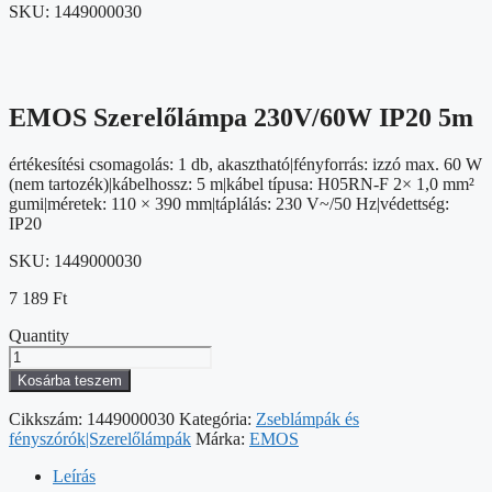
SKU:
1449000030
EMOS Szerelőlámpa 230V/60W IP20 5m
értékesítési csomagolás: 1 db, akasztható|fényforrás: izzó max. 60 W
(nem tartozék)|kábelhossz: 5 m|kábel típusa: H05RN-F 2× 1,0 mm²
gumi|méretek: 110 × 390 mm|táplálás: 230 V~/50 Hz|védettség:
IP20
SKU:
1449000030
7 189
Ft
Quantity
EMOS
Szerelőlámpa
Kosárba teszem
230V/60W
IP20
Cikkszám:
1449000030
Kategória:
Zseblámpák és
5m
fényszórók|Szerelőlámpák
Márka:
EMOS
mennyiség
Leírás